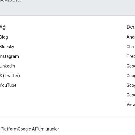
5-07-26 UTC.
Ağ
Der
Blog
And
Bluesky
Chr
Instagram
Fire
LinkedIn
Goog
X (Twitter)
Goog
YouTube
Goog
Goog
View
 Platform
Google AI
Tüm ürünler