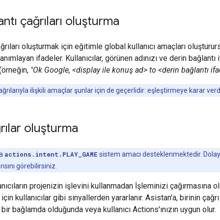
antı çağrıları oluşturma
ğrıları oluşturmak için eğitimle global kullanıcı amaçları oluşturu
i tanımlayan ifadeler. Kullanıcılar, görünen adınızı ve derin bağlantı
 (örneğin,
"Ok Google, <display ile konuş ad> to <derin bağlantı ifa
ğrılarıyla ilişkili amaçlar şunlar için de geçerlidir: eşleştirmeye karar verd
rılar oluşturma
ca
actions.intent.PLAY_GAME
sistem amacı desteklenmektedir. Dolayl
sını görebilirsiniz.
lanıcıların projenizin işlevini kullanmadan İşleminizi çağırmasına 
için kullanıcılar gibi sinyallerden yararlanır. Asistan'a, birinin ç
z bir bağlamda olduğunda veya kullanıcı Actions'ınızın uygun olur.