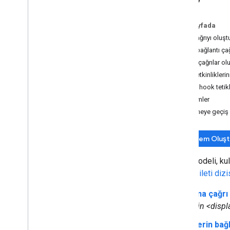
Sahneler
İstemler
Bu sayfada
Ana çağrıyı oluşt
Topluluk
Derin bağlantı ça
Genel bakış
Örtülü çağrılar o
İşlem projeleri
Çağrı etkinlikleri
Çağrı modelleri
Webhook tetik
Genel Bakış
İstemler
Ana çağrı
Sahneye geçiş
Derin bağlantı çağrıları
Yerleşik amaçlar
Sohbet modelleri
İşlem Oluş
Webhook'lar
Çağrı modeli, kul
Etkileşimli Tuval
işlemle
ileti diz
Depolama
Test
Ana çağrı
NLU en iyi uygulamaları
için <disp
Daha fazla özellik ekleme
Derin bağl