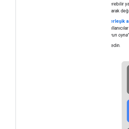
Kullanıcı etkileşimi
verebilir y
Hesap bağlama
olarak deği
Yerelleştirme
Yerleşik 
İşlemler
kullanıcıla
İzinler
oyun oyna"
Dağıtma ve yönetme
ziyaret edin.
Lansman öncesi yapılacaklar listesi
Projenizi gönderme
Actions Console'a genel bakış
Diğer iş akışları
Dialogflow
Eski İşlemler SDK'sı