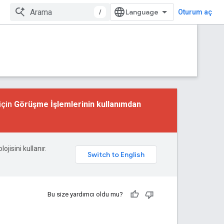
/
Oturum aç
için
Görüşme İşlemlerinin kullanımdan
ojisini kullanır.
Bu size yardımcı oldu mu?