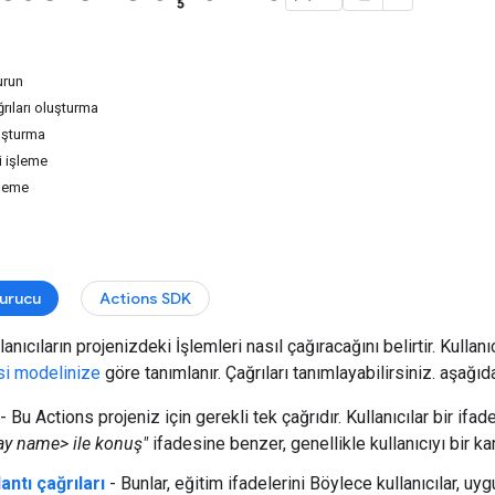
urun
ğrıları oluşturma
luşturma
ni işleme
leme
turucu
Actions SDK
lanıcıların projenizdeki İşlemleri nasıl çağıracağını belirtir. Kullan
isi modelinize
göre tanımlanır. Çağrıları tanımlayabilirsiniz. aşağıda
- Bu Actions projeniz için gerekli tek çağrıdır. Kullanıcılar bir ifa
lay name> ile konuş"
ifadesine benzer, genellikle kullanıcıyı bir ka
antı çağrıları
- Bunlar, eğitim ifadelerini Böylece kullanıcılar, uy