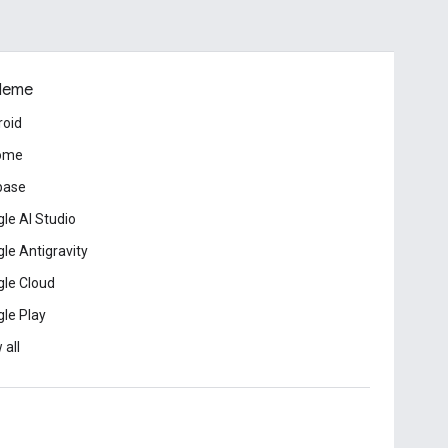
leme
roid
ome
base
le AI Studio
le Antigravity
le Cloud
le Play
 all