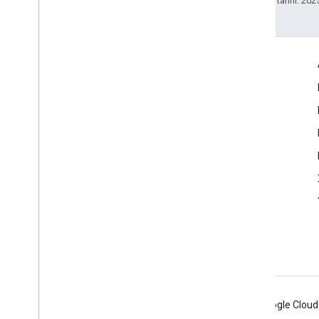
Son güncelleme tarihi: 202
Daha Fazla Bilgi
Google Assistant
Neden Asistan için uygulama geliştirmelisiniz?
Google Asistan nasıl çalışır?
Asistan dizini
Destek
Topluluk
Android
Chrome
Firebase
Google Cloud