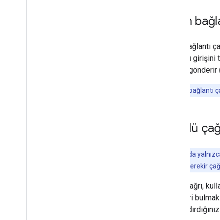
Derin bağl
Derin bağlantı ça
kullanıcı girişin
çağrısı gönderir
Not:
Derin bağlantı ça
Örtülü çağ
Not:
Şu anda yalnız
kaydetmeniz gerekir çağrı
Örtülü çağrı, kul
işlemleri bulmak 
yapılandırdığını