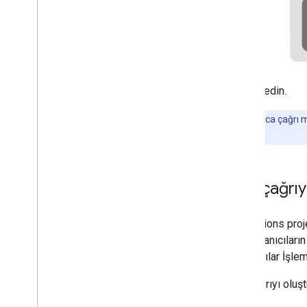
ziyaret edin.
Not:
Yalnızca çağrı 
değildir.
Ana çağrıy
Her Actions proje
için kullanıcılar
Kullanıcılar İşle
Ana çağrıyı oluşt