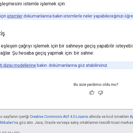
eşleşmesini istemle işlemek için:
için
istemler
dokümanlarına bakın istemlerle neler yapabileceğinizi öğre
iş
, eşleşen çağrıyı işlemek için bir sahneye geçiş yapabilir isteyebi
sağlar. Şu hesaba geçiş yapmak için: bir sahne:
eti dizisi modellerine
bakın. dokümanlarına göz atabilirsiniz.
Bu size yardımcı oldu mu?
bu sayfanın içeriği
Creative Commons Atıf 4.0 Lisansı
altında ve kod örnekleri
A
tikaları
'na göz atın. Java, Oracle ve/veya satış ortaklarının tescilli ticari markas