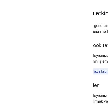
Çağrı etkin
Asistan genel ama
veya üçünün herh
Webhook te
Niyet işleyiciniz
hizmetinin işlem
Not:
Daha fazla bilgi 
İstemler
Niyet işleyiciniz
yönlendirmek vey