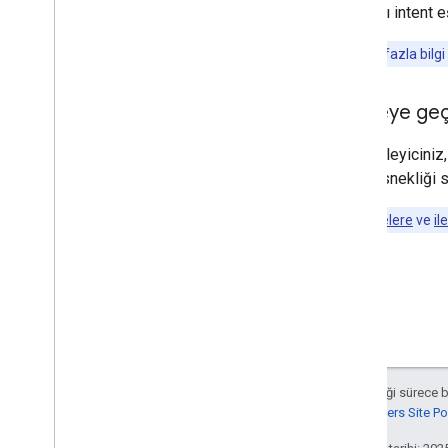
Bir çağrı intent 
Not:
Daha fazla bilgi 
Sahneye geç
Niyet işleyiciniz
fazla esnekliği 
Not:
Sahnelere
ve
il
Aksi belirtilmediği sürece 
Google Developers Site Poli