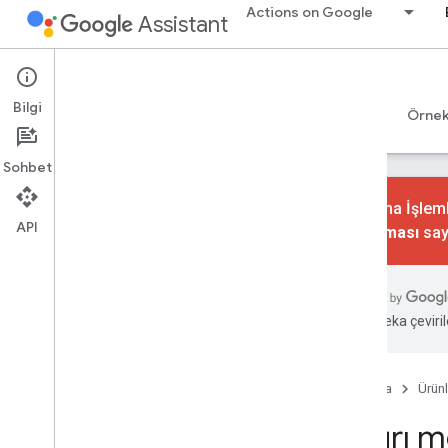
Actions on Google
Assistant
Conversational Actions
Bilgi
Rehberler
Referans
Codelab uygulamaları
Örnek
Sohbet
Konuşma İşlemle
API
kaldırılması
say
Başla
Genel bakış
Hızlı başlangıç
Yapay zeka çevirile
Temel bilgiler
İşlemler
Ana Sayfa
Ürünl
Niyetler
Çağrı m
Türler