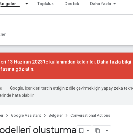
Belgeler
Topluluk
Destek
Daha fazla
ler
ri 13 Haziran 2023'te kullanımdan kaldırıldı. Daha fazla bilgi 
fasına göz atın.
Google, içerikleri tercih ettiğiniz dile çevirmek için yapay zeka teknol
rinde hata olabilir.
er
Google Assistant
Belgeler
Conversational Actions
odelleri oluşturma