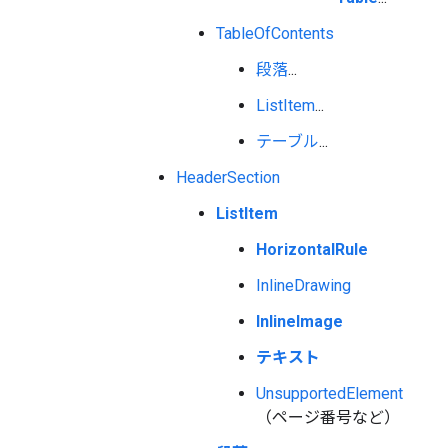
TableOfContents
段落
...
ListItem
...
テーブル
...
HeaderSection
ListItem
HorizontalRule
InlineDrawing
InlineImage
テキスト
UnsupportedElement
（ページ番号など）