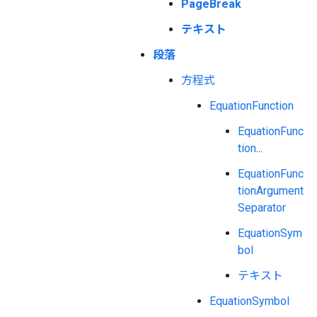
PageBreak
テキスト
段落
方程式
EquationFunction
EquationFunc
tion
...
EquationFunc
tionArgument
Separator
EquationSym
bol
テキスト
EquationSymbol