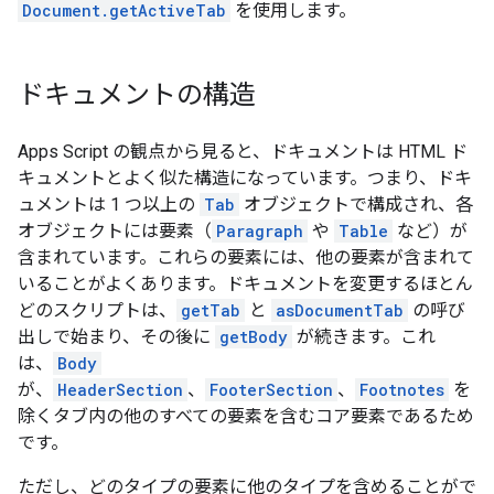
Document.getActiveTab
を使用します。
ドキュメントの構造
Apps Script の観点から見ると、ドキュメントは HTML ド
キュメントとよく似た構造になっています。つまり、ドキ
ュメントは 1 つ以上の
Tab
オブジェクトで構成され、各
オブジェクトには要素（
Paragraph
や
Table
など）が
含まれています。これらの要素には、他の要素が含まれて
いることがよくあります。ドキュメントを変更するほとん
どのスクリプトは、
getTab
と
asDocumentTab
の呼び
出しで始まり、その後に
getBody
が続きます。これ
は、
Body
が、
HeaderSection
、
FooterSection
、
Footnotes
を
除くタブ内の他のすべての要素を含むコア要素であるため
です。
ただし、どのタイプの要素に他のタイプを含めることがで