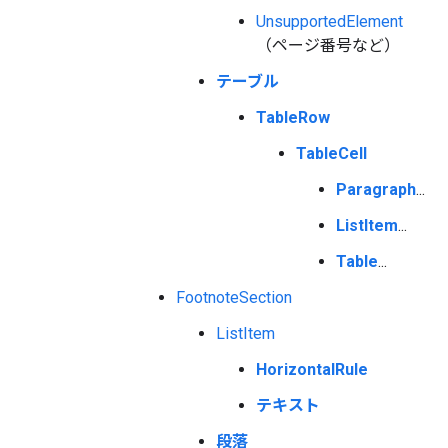
UnsupportedElement
（ページ番号など）
テーブル
TableRow
TableCell
Paragraph
...
ListItem
...
Table
...
FootnoteSection
ListItem
HorizontalRule
テキスト
段落