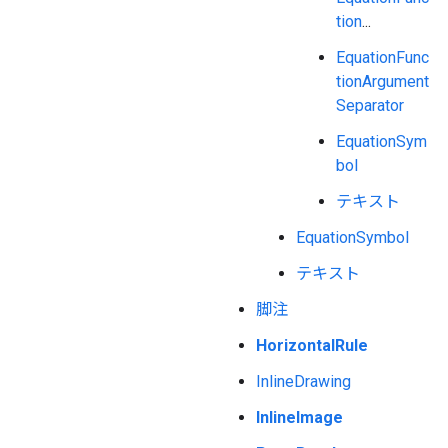
tion
...
EquationFunc
tionArgument
Separator
EquationSym
bol
テキスト
EquationSymbol
テキスト
脚注
HorizontalRule
InlineDrawing
InlineImage