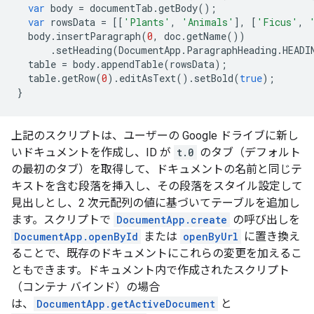
var
body
=
documentTab
.
getBody
();
var
rowsData
=
[[
'Plants'
,
'Animals'
],
[
'Ficus'
,
body
.
insertParagraph
(
0
,
doc
.
getName
())
.
setHeading
(
DocumentApp
.
ParagraphHeading
.
HEADI
table
=
body
.
appendTable
(
rowsData
);
table
.
getRow
(
0
).
editAsText
().
setBold
(
true
);
}
上記のスクリプトは、ユーザーの Google ドライブに新し
いドキュメントを作成し、ID が
t.0
のタブ（デフォルト
の最初のタブ）を取得して、ドキュメントの名前と同じテ
キストを含む段落を挿入し、その段落をスタイル設定して
見出しとし、2 次元配列の値に基づいてテーブルを追加し
ます。スクリプトで
DocumentApp.create
の呼び出しを
DocumentApp.openById
または
openByUrl
に置き換え
ることで、既存のドキュメントにこれらの変更を加えるこ
ともできます。ドキュメント内で作成されたスクリプト
（コンテナ バインド）の場合
は、
DocumentApp.getActiveDocument
と