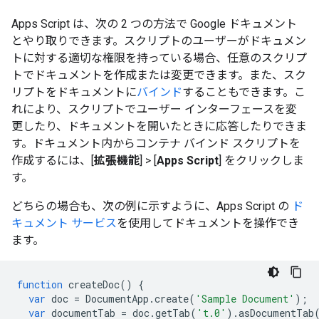
Apps Script は、次の 2 つの方法で Google ドキュメント
とやり取りできます。スクリプトのユーザーがドキュメン
トに対する適切な権限を持っている場合、任意のスクリプ
トでドキュメントを作成または変更できます。また、スク
リプトをドキュメントに
バインド
することもできます。こ
れにより、スクリプトでユーザー インターフェースを変
更したり、ドキュメントを開いたときに応答したりできま
す。ドキュメント内からコンテナ バインド スクリプトを
作成するには、[
拡張機能
]
>
[
Apps Script
] をクリックしま
す。
どちらの場合も、次の例に示すように、Apps Script の
ド
キュメント サービス
を使用してドキュメントを操作でき
ます。
function
createDoc
()
{
var
doc
=
DocumentApp
.
create
(
'Sample Document'
);
var
documentTab
=
doc
.
getTab
(
't.0'
).
asDocumentTab