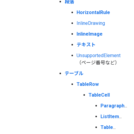
段落
HorizontalRule
InlineDrawing
InlineImage
テキスト
UnsupportedElement
（ページ番号など）
テーブル
TableRow
TableCell
Paragraph
...
ListItem
...
Table
...