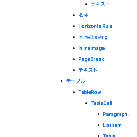
テキスト
脚注
HorizontalRule
InlineDrawing
InlineImage
PageBreak
テキスト
テーブル
TableRow
TableCell
Paragraph
...
ListItem
...
Table
...