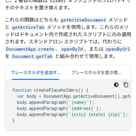
し、2 番目の関数は
client
オブジェクトのプロパティで
そのテキストを置き換えます。
これらの関数はどちらも
getActiveDocument
メソッド
と
getActiveTab
メソッドを使用します。これらのメソ
ッドはドキュメント内で作成されたスクリプトにのみ適用
されます。スタンドアロン スクリプトでは、代わりに
DocumentApp.create
、
openById
、または
openByUrl
を
Document.getTab
と組み合わせて使用します。
プレースホルダを追加する
プレースホルダを置き換える
function
createPlaceholders
()
{
var
body
=
DocumentApp
.
getActiveDocument
().
getAc
body
.
appendParagraph
(
'{name}'
);
body
.
appendParagraph
(
'{address}'
);
body
.
appendParagraph
(
'{city} {state} {zip}'
);
}