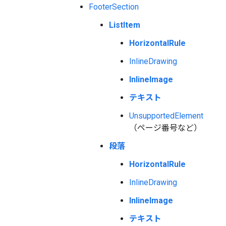
FooterSection
ListItem
HorizontalRule
InlineDrawing
InlineImage
テキスト
UnsupportedElement
（ページ番号など）
段落
HorizontalRule
InlineDrawing
InlineImage
テキスト