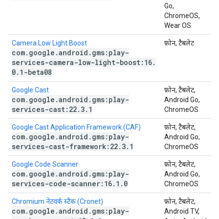
Go,
ChromeOS,
Wear OS
Camera Low Light Boost
फ़ोन, टैबलेट
com
.
google
.
android
.
gms:play-
services-camera-low-light-boost:16
.
0
.
1-beta08
Google Cast
फ़ोन, टैबलेट,
com
.
google
.
android
.
gms:play-
Android Go,
services-cast:22
.
3
.
1
ChromeOS
Google Cast Application Framework (CAF)
फ़ोन, टैबलेट,
com
.
google
.
android
.
gms:play-
Android Go,
services-cast-framework:22
.
3
.
1
ChromeOS
Google Code Scanner
फ़ोन, टैबलेट,
com
.
google
.
android
.
gms:play-
Android Go,
services-code-scanner:16
.
1
.
0
ChromeOS
Chromium नेटवर्क स्टैक (Cronet)
फ़ोन, टैबलेट,
com
.
google
.
android
.
gms:play-
Android TV,