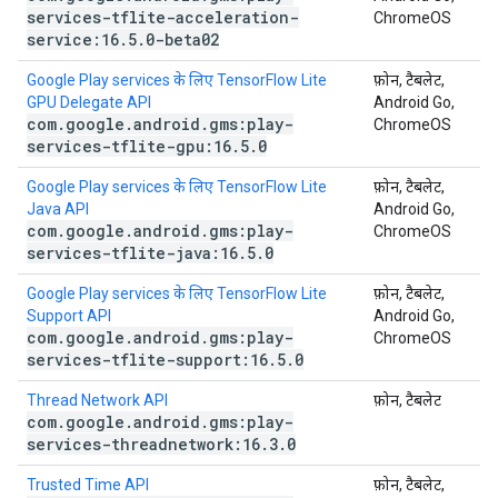
services-tflite-acceleration-
ChromeOS
service:16
.
5
.
0-beta02
Google Play services के लिए TensorFlow Lite
फ़ोन, टैबलेट,
GPU Delegate API
Android Go,
com
.
google
.
android
.
gms:play-
ChromeOS
services-tflite-gpu:16
.
5
.
0
Google Play services के लिए TensorFlow Lite
फ़ोन, टैबलेट,
Java API
Android Go,
com
.
google
.
android
.
gms:play-
ChromeOS
services-tflite-java:16
.
5
.
0
Google Play services के लिए TensorFlow Lite
फ़ोन, टैबलेट,
Support API
Android Go,
com
.
google
.
android
.
gms:play-
ChromeOS
services-tflite-support:16
.
5
.
0
Thread Network API
फ़ोन, टैबलेट
com
.
google
.
android
.
gms:play-
services-threadnetwork:16
.
3
.
0
Trusted Time API
फ़ोन, टैबलेट,