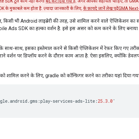
te SDK टूल काम नहीं करेगा
बंद कर दिया गया है
. अगर आपको सहायता चाहिए, तो
GMA 
SDK
के मुकाबले कम होता है. ज़्यादा जानकारी के लिए,
के फ़ायदे जानें लेख पढ़ें
GMA Next
िसी भी Android लाइब्रेरी की तरह, उसे शामिल करने वाले ऐप्लिकेशन का सा
bile Ads SDK
का हल्का वर्शन है. इसे इस असर को कम करने के लिए बनाया 
े साथ-साथ, इसका इस्तेमाल करने से किसी ऐप्लिकेशन में रेफ़र किए गए तरीक
राने वर्शन पर डिप्लॉय करने के दौरान काम आता है. ऐसा इसलिए, क्योंकि डेव
 को शामिल करने के लिए, gradle को कॉन्फ़िगर करने का तरीका यहां दिया गया 
gle
.
android
.
gms
:
play
-
services
-
ads
-
lite
:
25.3.0
'