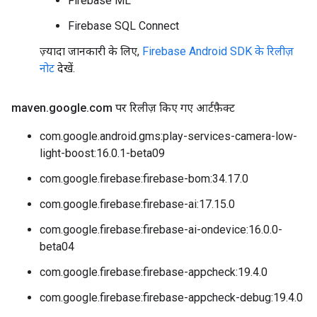
Firebase ML
Firebase SQL Connect
ज़्यादा जानकारी के लिए,
Firebase Android SDK के रिलीज़
नोट
देखें.
maven
.
google
.
com पर रिलीज़ किए गए आर्टफ़ैक्ट
com.google.android.gms:play-services-camera-low-
light-boost:16.0.1-beta09
com.google.firebase:firebase-bom:34.17.0
com.google.firebase:firebase-ai:17.15.0
com.google.firebase:firebase-ai-ondevice:16.0.0-
beta04
com.google.firebase:firebase-appcheck:19.4.0
com.google.firebase:firebase-appcheck-debug:19.4.0