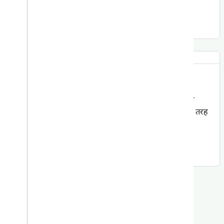
ज़्यादा जानें
ML Kit
अपने Android ऐप्लिकेशन में आसानी से एमएल की बेहतरीन
सुविधाएं जोड़ें. ये सुविधाएं, रीयल-टाइम और ऑफ़लाइन, दोनों तरह
से काम करती हैं.
ज़्यादा जानें