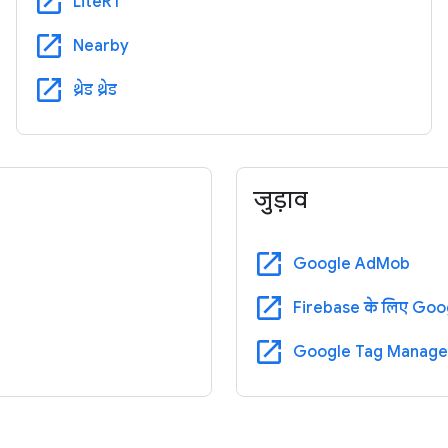
open_in_new
LiteRT
open_in_new
Nearby
open_in_new
थ्रेड थ्रेड
जुड़ाव
open_in_new
Google AdMob
open_in_new
Firebase के लिए Goo
open_in_new
Google Tag Manage