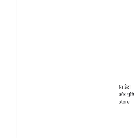
सुरक्षित और भरोसेमंद अनुभव देना.
ज़्यादा जानें
जानकारी को सुरक्षित रखना
पक्का करें कि उपयोगकर्ताओं को भरोसेमंद और सुरक्षित डेटा
हैंडलिंग की सुविधा मिले. इसके लिए, बेहतर एन्क्रिप्शन और पुष्टि
करने के मज़बूत तरीकों का इस्तेमाल करें. जैसे, Blockstore
और पासकी.