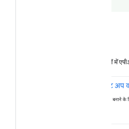
कुछ आसान चरणों में एपीआ
पहला चरण: डेवलपमेंट एनवायरमेंट सेट अप 
Android Studio डाउनलोड करें. इसमें Android ऐप्लिकेशन बनाने क
टूल शामिल होते हैं.