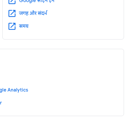
open_in_new
Google साइन इन
open_in_new
जगह और संदर्भ
open_in_new
समय
gle Analytics
r