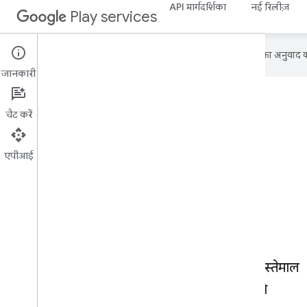
API मार्गदर्शिका
नई रिलीज़
Play services
Google आपकी पसंदीदा भाषा में कॉन्टेंट का अनुवाद कर
जानकारी
चैट करें
Google Play
एपीआई
सेवाएं
Google की नई सुविधाओं और टेक्नोलॉजी का इस्तेमाल
करके, दुनिया भर के लोगों को Android का सबसे