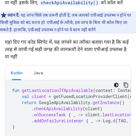
या नहीं. इसके लिए,
checkApiAvailability()
को कॉल करें.
ध्यान दें:
यह जांच सिर्फ़ तब ज़रूरी होती है, जब आपको एपीआई उपलब्ध न होने पर
किसी सुविधा को बंद करना हो. एपीआई के तरीके, इस जांच के बिना भी कॉल किए जा
सकते हैं. हालांकि, एपीआई उपलब्ध न होने पर ये काम नहीं करेंगे.
यहां दिए गए कोड स्निपेट में, यह जांचने का तरीका बताया गया है कि कई
तरह से जांची गई सही जगह की जानकारी देने वाला एपीआई उपलब्ध है
या नहीं:
Kotlin
Java
fun
getLastLocationIfApiAvailable
(
context
:
Context
val
client
=
getFusedLocationProviderClient
(
co
return
GoogleApiAvailability
.
getInstance
()
.
checkApiAvailability
(
client
)
.
onSuccessTask
{
_
-
>
client
.
lastLocation
.
addOnFailureListener
{
_
-
>
Log
.
d
(
TAG
,
"L
}