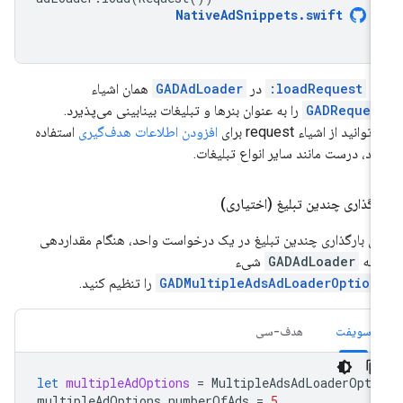
NativeAdSnippets
.
swift
تد
loadRequest:
در
GADAdLoader
همان اشیاء
GADReques
را به عنوان بنرها و تبلیغات بینابینی می‌پذیرد.
توانید از اشیاء request برای
افزودن اطلاعات هدف‌گیری
استفاده
ید، درست مانند سایر انواع تبلیغات.
رگذاری چندین تبلیغ (اختیاری)
ای بارگذاری چندین تبلیغ در یک درخواست واحد، هنگام مقداردهی
لیه
GADAdLoader
شیء
GADMultipleAdsAdLoaderOption
را تنظیم کنید.
سویفت
هدف-سی
let
multipleAdOptions
=
MultipleAdsAdLoaderOpti
multipleAdOptions
.
numberOfAds
=
5