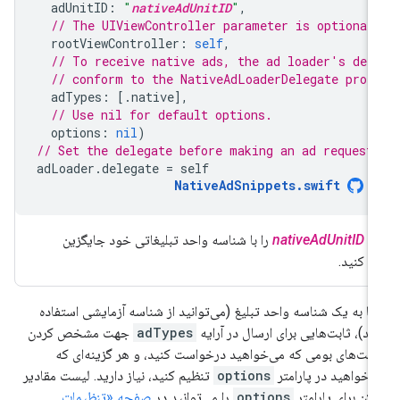
adUnitID
:
"
nativeAdUnitID
"
,
// The UIViewController parameter is optional
rootViewController
:
self
,
// To receive native ads, the ad loader's del
// conform to the NativeAdLoaderDelegate prot
adTypes
:
[.
native
],
// Use nil for default options.
options
:
nil
)
// Set the delegate before making an ad request
adLoader
.
delegate
=
self
NativeAdSnippets
.
swift
nativeAdUnitID
را با شناسه واحد تبلیغاتی خود جایگزین
کنید.
ا به یک شناسه واحد تبلیغ (می‌توانید از شناسه آزمایشی استفاده
ید)، ثابت‌هایی برای ارسال در آرایه
adTypes
جهت مشخص کردن
مت‌های بومی که می‌خواهید درخواست کنید، و هر گزینه‌ای که
‌خواهید در پارامتر
options
تنظیم کنید، نیاز دارید. لیست مقادیر
کن برای پارامتر
options
را می‌توانید در
صفحه «تنظیمات