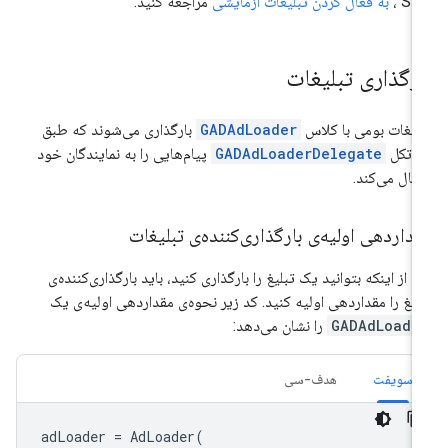
SD
،
به فعال کردن تبلیغات آزمایشی
مراجعه کنید.
ارگذاری تبلیغات
لیغات بومی با کلاس
GADAdLoader
بارگذاری می‌شوند که طبق
وتکل
GADAdLoaderDelegate
پیام‌هایی را به نمایندگان خود
سال می‌کند.
داردهی اولیه‌ی بارگذاری‌کننده‌ی تبلیغات
ل از اینکه بتوانید یک تبلیغ را بارگذاری کنید، باید بارگذاری‌کننده‌ی
لیغ را مقداردهی اولیه کنید. کد زیر نحوه‌ی مقداردهی اولیه‌ی یک
GADAdLoade
را نشان می‌دهد:
سویفت
هدف-سی
adLoader
=
AdLoader
(