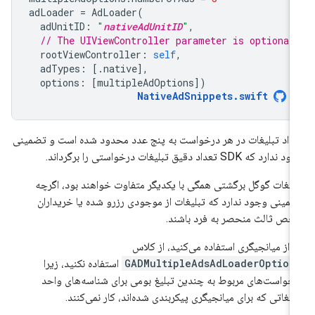
adLoader
=
AdLoader
(
adUnitID
:
"
nativeAdUnitID
"
,
// The UIViewController parameter is optional
rootViewController
:
self
,
adTypes
:
[.
native
],
options
:
[
multipleAdOptions
])
NativeAdSnippets
.
swift
داد تبلیغات در هر درخواست به پنج عدد محدود شده است و تضمینی
دارد که SDK تعداد دقیق تبلیغات درخواستی را برگرداند.
لیغات گوگل برگشتی همگی با یکدیگر متفاوت خواهند بود، اگرچه
مینی وجود ندارد که تبلیغات از موجودی رزرو شده یا خریداران
ص ثالث منحصر به فرد باشند.
ر از میانجیگری استفاده می‌کنید، از کلاس
GADMultipleAdsAdLoaderOption
استفاده نکنید، زیرا
خواست‌های مربوط به چندین تبلیغ بومی برای شناسه‌های واحد
لیغاتی که برای میانجیگری پیکربندی شده‌اند، کار نمی‌کنند.