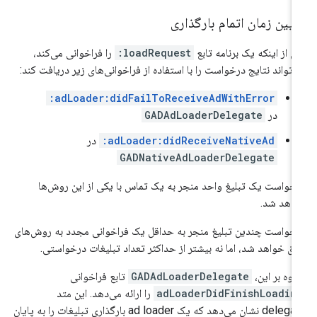
یین زمان اتمام بارگذاری
 از اینکه یک برنامه تابع
loadRequest:
را فراخوانی می‌کند،
‌تواند نتایج درخواست را با استفاده از فراخوانی‌های زیر دریافت کند:
adLoader:didFailToReceiveAdWithError:
در
GADAdLoaderDelegate
adLoader:didReceiveNativeAd:
در
GADNativeAdLoaderDelegate
خواست یک تبلیغ واحد منجر به یک تماس با یکی از این روش‌ها
اهد شد.
خواست چندین تبلیغ منجر به حداقل یک فراخوانی مجدد به روش‌های
ق خواهد شد، اما نه بیشتر از حداکثر تعداد تبلیغات درخواستی.
اوه بر این،
GADAdLoaderDelegate
تابع فراخوانی
adLoaderDidFinishLoadin
را ارائه می‌دهد. این متد
delegate نشان می‌دهد که یک ad loader بارگذاری تبلیغات را به پایان