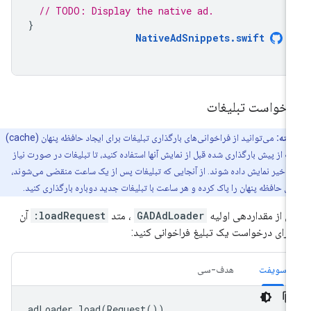
// TODO: Display the native ad.
}
NativeAdSnippets
.
swift
رخواست تبلیغات
نکته:
می‌توانید از فراخوانی‌های بارگذاری تبلیغات برای ایجاد حافظه پنهان (cache)
ات از پیش بارگذاری شده قبل از نمایش آنها استفاده کنید، تا تبلیغات در صورت نیاز
تأخیر نمایش داده شوند. از آنجایی که تبلیغات پس از یک ساعت منقضی می‌شوند،
این حافظه پنهان را پاک کرده و هر ساعت با تبلیغات جدید دوباره بارگذاری کنید.
 از مقداردهی اولیه
GADAdLoader
، متد
loadRequest:
آن
 برای درخواست یک تبلیغ فراخوانی کنید:
سویفت
هدف-سی
adLoader
.
load
(
Request
())