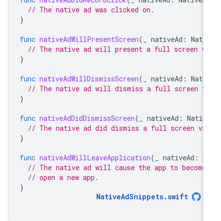
// The native ad was clicked on.
}
func
nativeAdWillPresentScreen
(
_
nativeAd
:
Nati
// The native ad will present a full screen v
}
func
nativeAdWillDismissScreen
(
_
nativeAd
:
Nati
// The native ad will dismiss a full screen v
}
func
nativeAdDidDismissScreen
(
_
nativeAd
:
Nativ
// The native ad did dismiss a full screen vi
}
func
nativeAdWillLeaveApplication
(
_
nativeAd
:
N
// The native ad will cause the app to become
// open a new app.
}
NativeAdSnippets
.
swift