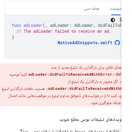
سویفت
هدف-سی
func
adLoader
(
_
adLoader
:
AdLoader
,
didFailToRe
// The adLoader failed to receive an ad.
}
NativeAdSnippets
.
swift
هشدار:
تلاش برای بارگذاری یک تبلیغ جدید از متد
adLoader:didFailToReceiveAdWithError:
delegate اکیداً توصیه
ود. اگر مجبور به بارگذاری یک تبلیغ از
adLoader:didFailToReceiveAdWithEr
هستید، دفعات بارگذاری تبلیغ
دود کنید تا از درخواست‌های ناموفق مداوم تبلیغ در موقعیت‌هایی مانند اتصال
د شبکه جلوگیری شود.
 رویدادهای تبلیغات بومی مطلع شوید
ای اطلاع از رویدادهای مربوط به تعاملات تبلیغات بومی، ویژگی