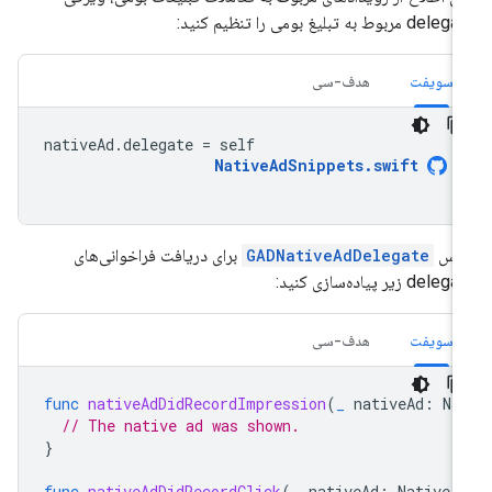
de مربوط به تبلیغ بومی را تنظیم کنید:
سویفت
هدف-سی
nativeAd
.
delegate
=
self
NativeAdSnippets
.
swift
پس
GADNativeAdDelegate
برای دریافت فراخوانی‌های
dele زیر پیاده‌سازی کنید:
سویفت
هدف-سی
func
nativeAdDidRecordImpression
(
_
nativeAd
:
Na
// The native ad was shown.
}
func
nativeAdDidRecordClick
(
_
nativeAd
:
NativeA