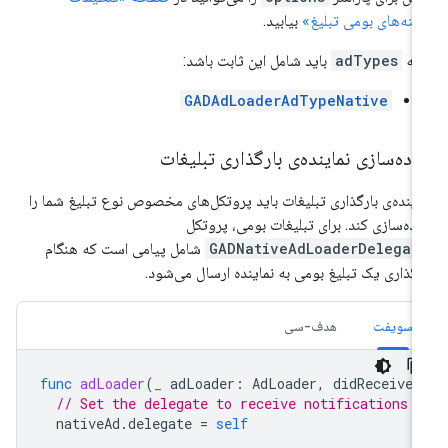
ینه‌های بومی تبلیغ»
بیابید.
ایه
adTypes
باید شامل این ثابت باشد:
GADAdLoaderAdTypeNative
اده‌سازی نماینده‌ی بارگذاری تبلیغات
اینده‌ی بارگذاری تبلیغات باید پروتکل‌های مخصوص نوع تبلیغ شما را
اده‌سازی کند. برای تبلیغات بومی، پروتکل
GADNativeAdLoaderDelegat
شامل پیامی است که هنگام
رگذاری یک تبلیغ بومی به نماینده ارسال می‌شود.
سویفت
هدف-سی
func
adLoader
(
_
adLoader
:
AdLoader
,
didReceive
// Set the delegate to receive notifications f
nativeAd
.
delegate
=
self