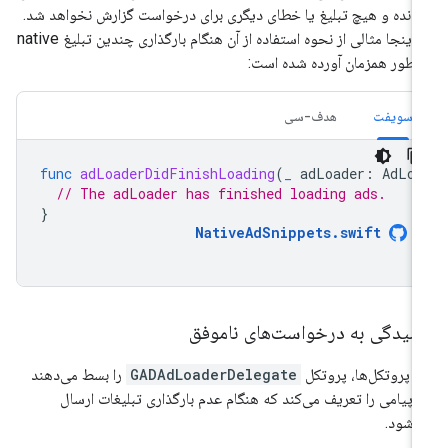
انده و هیچ تبلیغ یا خطای دیگری برای درخواست گزارش نخواهد شد.
در اینجا مثالی از نحوه استفاده از آن هنگام بارگذاری چندین تبلیغ native
 طور همزمان آورده شده است:
سویفت
هدف-سی
func
adLoaderDidFinishLoading
(
_
adLoader
:
AdLoa
// The adLoader has finished loading ads.
}
NativeAdSnippets
.
swift
سیدگی به درخواست‌های ناموفق
ن پروتکل‌ها، پروتکل
GADAdLoaderDelegate
را بسط می‌دهند
 پیامی را تعریف می‌کند که هنگام عدم بارگذاری تبلیغات ارسال
‌شود.