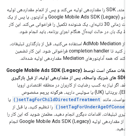
این متد، SDK را مقداردهی اولیه می‌کند و پس از اتمام مقداردهی اولیه
 دو
Google Mobile Ads SDK (Legacy)
و آداپتور، یا پس از یک
مهلت زمانی 30 ثانیه‌ای، یک شنونده تکمیل را فراخوانی می‌کند. این کار
ط یک بار، در حالت ایده‌آل هنگام اجرای برنامه، باید انجام شود.
اگر از AdMob Mediation استفاده می‌کنید، قبل از بارگذاری تبلیغات،
صبر کنید تا completion handler فراخوانی شود. این کار تضمین
کند که همه آداپتورهای Mediation مقداردهی اولیه شده‌اند.
لیغات ممکن است توسط
Google Mobile Ads SDK (Legacy)
یا SDK های شریک واسطه، پس از مقداردهی اولیه، از قبل بارگیری
ند.
اگر نیاز به کسب رضایت از کاربران در منطقه اقتصادی اروپا
(EEA)، بریتانیا (UK) یا سوئیس دارید، هرگونه پرچم مخصوص
خواست، مانند
setTagForChildDirectedTreatment()
یا
setTagForUnderAgeOfConsent(
را تنظیم کنید، یا قبل از
رگیری تبلیغات، اقدامات دیگری انجام دهید، مطمئن شوید که این کار را
ل از مقداردهی اولیه
Google Mobile Ads SDK (Legacy)
انجام
‌دهید.