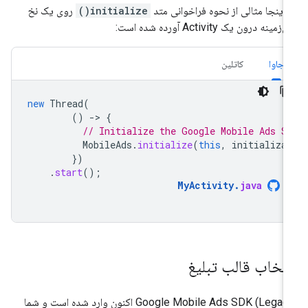
 اینجا مثالی از نحوه فراخوانی متد
initialize()
روی یک نخ
زمینه درون یک Activity آورده شده است:
جاوا
کاتلین
new
Thread
(
()
-
>
{
// Initialize the Google Mobile Ads S
MobileAds
.
initialize
(
this
,
initializa
})
.
start
();
MyActivity
.
java
نتخاب قالب تبلیغ
Google Mobile Ads SDK (Legac
اکنون وارد شده است و شما