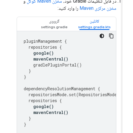
در فایل تنظیمات Gradle خود،
مخزن Maven گوگل
و
مخزن مرکزی Maven
را وارد کنید:
کاتلین
گرووی
pluginManagement
{
repositories
{
google
()
mavenCentral
()
gradlePluginPortal
()
}
}
dependencyResolutionManagement
{
repositoriesMode
.
set
(
RepositoriesMode
.
FA
repositories
{
google
()
mavenCentral
()
}
}