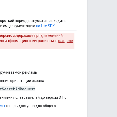
ороткий период выпуска и не входит в
ии см. документацию
по Lite SDK
.
версии, содержащее ряд изменений,
ую информацию о миграции см. в
разделе
.
кручиваемой рекламы.
ения ориентации экрана.
tSearchAdRequest
.
ниями пользователей до версии 3.1.0.
амы
теперь доступна для общего