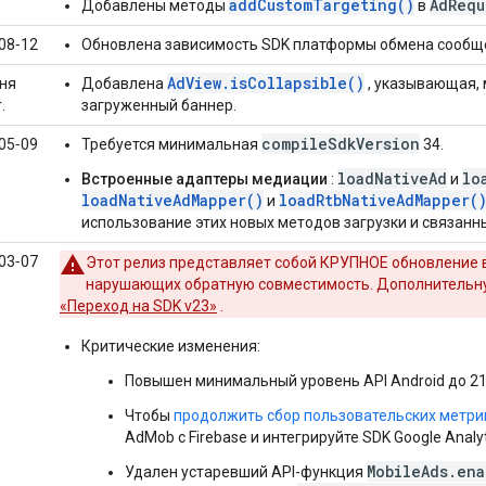
addCustomTargeting()
AdRequ
Добавлены методы
в
08‑12
Обновлена ​​зависимость SDK платформы обмена сообще
AdView.isCollapsible()
ня
Добавлена
, указывающая, 
.
загруженный баннер.
compileSdkVersion
05‑09
Требуется минимальная
34.
loadNativeAd
lo
Встроенные адаптеры медиации
:
и
loadNativeAdMapper()
loadRtbNativeAdMapper(
и
использование этих новых методов загрузки и связанны
03‑07
Этот релиз представляет собой КРУПНОЕ обновление 
нарушающих обратную совместимость. Дополнительн
«Переход на SDK v23»
.
Критические изменения:
Повышен минимальный уровень API Android до 21
Чтобы
продолжить сбор пользовательских метри
AdMob с Firebase и интегрируйте SDK Google Analy
MobileAds.ena
Удален устаревший API-функция