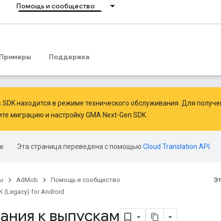
Помощь и сообщество
Примеры
Поддержка
ds SDK находится в режиме технического обслуживания. Для получ
ите миграцию
и
настройку GMA Next-Gen SDK
.
Эта страница переведена с помощью
Cloud Translation API
.
ы
AdMob
Помощь и сообщество
Эт
 (Legacy) for Android
ания к выпускам