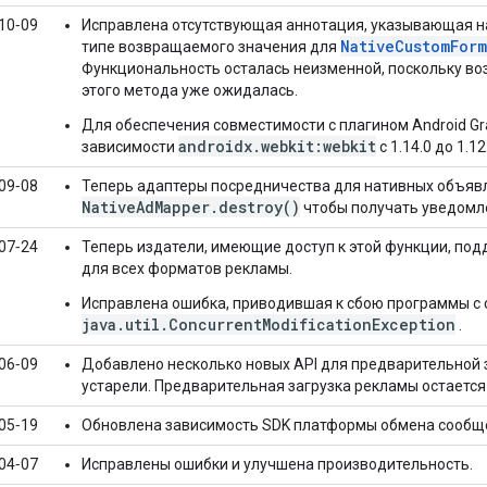
10‑09
Исправлена ​​отсутствующая аннотация, указывающая на
NativeCustomForm
типе возвращаемого значения для
Функциональность осталась неизменной, поскольку воз
этого метода уже ожидалась.
Для обеспечения совместимости с плагином Android Gra
androidx.webkit:webkit
зависимости
с 1.14.0 до 1.12
09‑08
Теперь адаптеры посредничества для нативных объяв
NativeAdMapper.destroy()
чтобы получать уведомле
07‑24
Теперь издатели, имеющие доступ к этой функции, п
для всех форматов рекламы.
Исправлена ​​ошибка, приводившая к сбою программы 
java.util.ConcurrentModificationException
.
06‑09
Добавлено несколько новых API для предварительной 
устарели. Предварительная загрузка рекламы остаетс
05‑19
Обновлена ​​зависимость SDK платформы обмена сообще
04‑07
Исправлены ошибки и улучшена производительность.