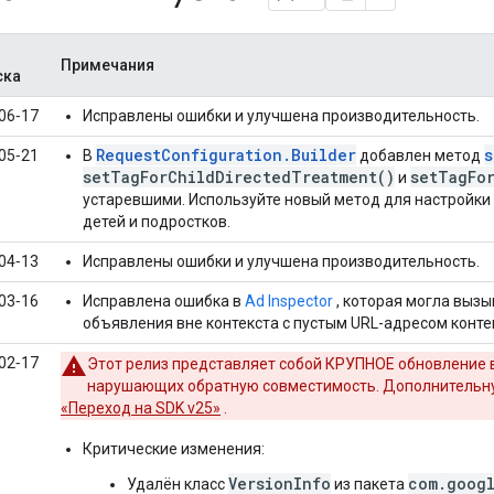
Примечания
ска
06‑17
Исправлены ошибки и улучшена производительность.
RequestConfiguration.Builder
s
05‑21
В
добавлен метод
setTagForChildDirectedTreatment()
setTagFo
и
устаревшими. Используйте новый метод для настройки
детей и подростков.
04‑13
Исправлены ошибки и улучшена производительность.
03‑16
Исправлена ​​ошибка в
Ad Inspector
, которая могла вызы
объявления вне контекста с пустым URL-адресом конте
02‑17
Этот релиз представляет собой КРУПНОЕ обновление 
нарушающих обратную совместимость. Дополнительн
«Переход на SDK v25»
.
Критические изменения:
VersionInfo
com.googl
Удалён класс
из пакета