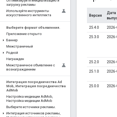
Оптимизируйте инициализацию и
загрузку рекламы
Используйте инструменты
Дата
искусственного интеллекта
Версия
выпу
25.4.0
2026‑
Выберите формат объявления
.
Приложение открыто
25.3.0
2026‑
Баннер
Межстраничный
Родной
Награжден
25.2.0
2026‑
Межстраничное объявление с
вознаграждением
25.1.0
2026‑
Интеграция посредничества Ad
25.0.0
2026‑
Mob
,
Интеграция посредничества
Ad
Mob
Настройка медиации Ad
Mob
,
Настройка медиации Ad
Mob
Выберите источники рекламы
.
Интеграция источников рекламы
,