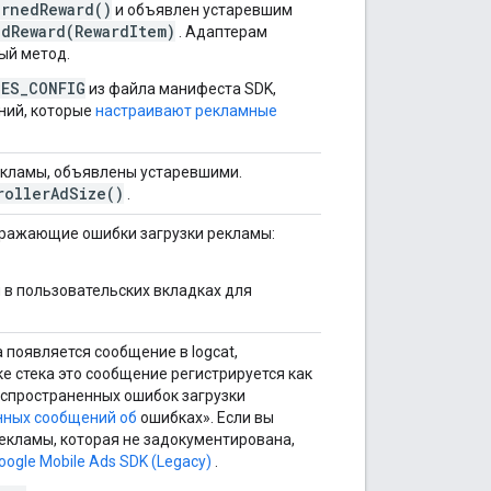
arnedReward()
и объявлен устаревшим
edReward(RewardItem)
. Адаптерам
ый метод.
CES_CONFIG
из файла манифеста SDK,
ний, которые
настраивают рекламные
екламы, объявлены устаревшими.
rollerAdSize()
.
ображающие ошибки загрузки рекламы:
в пользовательских вкладках для
 появляется сообщение в logcat,
ке стека это сообщение регистрируется как
распространенных ошибок загрузки
нных сообщений об
ошибках». Если вы
екламы, которая не задокументирована,
oogle Mobile Ads SDK (Legacy)
.