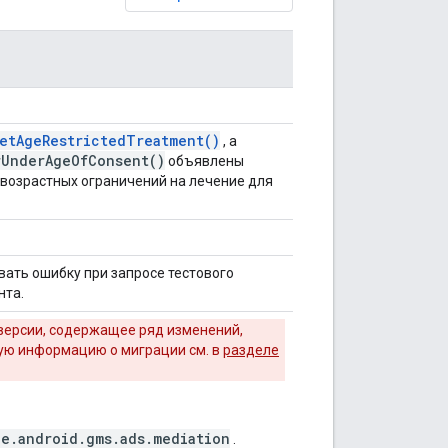
etAgeRestrictedTreatment()
, а
rUnderAgeOfConsent()
объявлены
 возрастных ограничений на лечение для
вать ошибку при запросе тестового
нта.
версии, содержащее ряд изменений,
ую информацию о миграции см. в
разделе
e.android.gms.ads.mediation
.