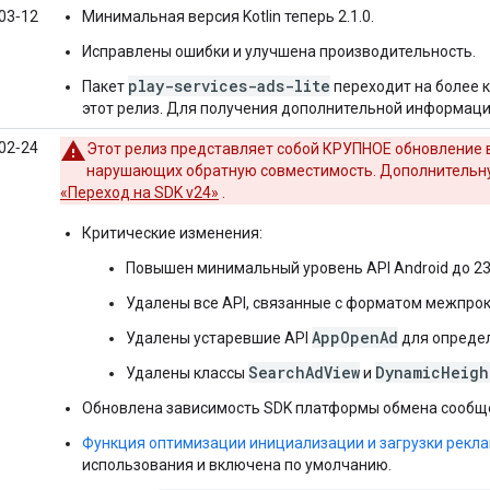
03‑12
Минимальная версия Kotlin теперь 2.1.0.
Исправлены ошибки и улучшена производительность.
play-services-ads-lite
Пакет
переходит на более к
этот релиз. Для получения дополнительной информац
02‑24
Этот релиз представляет собой КРУПНОЕ обновление 
нарушающих обратную совместимость. Дополнительн
«Переход на SDK v24»
.
Критические изменения:
Повышен минимальный уровень API Android до 23
Удалены все API, связанные с форматом межпро
AppOpenAd
Удалены устаревшие API
для определ
SearchAdView
DynamicHeigh
Удалены классы
и
Обновлена ​​зависимость SDK платформы обмена сообще
Функция оптимизации инициализации и загрузки рекл
использования и включена по умолчанию.