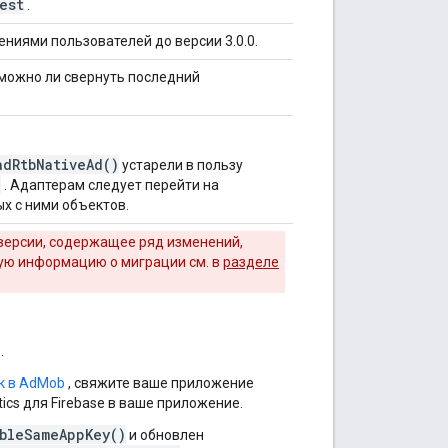
est
.
ниями пользователей до версии 3.0.0.
можно ли свернуть последний
adRtbNativeAd()
устарели в пользу
)
. Адаптерам следует перейти на
х с ними объектов.
версии, содержащее ряд изменений,
ую информацию о миграции см. в
разделе
.
к в AdMob
, свяжите ваше приложение
tics для Firebase в ваше приложение.
bleSameAppKey()
и обновлен