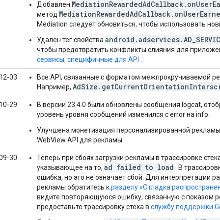
MediationRewardedAdCallback.onUserE
Добавлен
MediationRewardedAdCallback.onUserEarn
метод
Mediation следует обновиться, чтобы использовать нов
android.adservices.AD_SERVI
Удалён тег свойства
чтобы предотвратить конфликты слияния для приложе
сервисы, специфичные для API
.
12‑03
Все API, связанные с форматом межпрокручиваемой р
AdSize.getCurrentOrientationIntersc
Например,
10‑29
В версии 23.4.0 были обновлены сообщения logcat, от
уровень уровня сообщений изменился с error на info.
Улучшена монетизация персонализированной рекламы 
WebView API для рекламы.
09‑30
Теперь при сбоях загрузки рекламы в трассировке стека
ad failed to load
указывающее на то,
. В трассиров
ошибка, но это не означает сбой. Для интерпретации 
рекламы обратитесь к
разделу «Отладка распростране
видите повторяющуюся ошибку, связанную с показом р
предоставьте трассировку стека в
службу поддержки
G