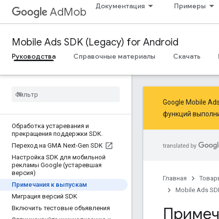
Документация
Примеры
AdMob
Mobile Ads SDK (Legacy) for Android
Руководства
Справочные материалы
Скачать
Google Mobile A
функций
выполн
Обработка устаревания и
прекращения поддержки SDK
.
Переход на GMA Next-Gen SDK
Настройка SDK для мобильной
рекламы Google (устаревшая
версия)
Главная
Товар
Примечания к выпускам
Mobile Ads SDK
Миграция версий SDK
Примеч
Включить тестовые объявления