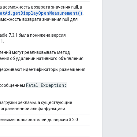
 возможность возврата значения null, в
atAd.getDisplayOpenMeasurement()
.
можность возврата значения null для
dle 7.3.1 была понижена версия
.1.
лений могут реализовывать метод
ния об удалении нативного объявления.
оддерживают идентификаторы размещения
Fatal Exception:
с сообщением
загрузки рекламы, а существующие
я ограниченной альфа-функцией.
ниями пользователей до версии 3.2.0.