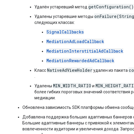
getConfiguration()
Удалён устаревший метод
onFailure(Strin
Удалены устаревшие методы
следующих классах:
SignalCallbacks
MediationAdLoadCallback
MediationInterstitialAdCallback
MediationRewardedAdCallback
NativeAdViewHolder
co
Класс
удален из пакета
.
MIN_WIDTH_RATIO
MIN_HEIGHT_RATI
Удалены
и
более гибких пороговых значений соответствия 
медиации.
Обновлена ​​зависимость SDK платформы обмена сообще
Добавлена ​​поддержка больших адаптивных баннеров 
Большие адаптивные баннеры с привязкой к элемент
вовлеченности аудитории и увеличения дохода. Запро