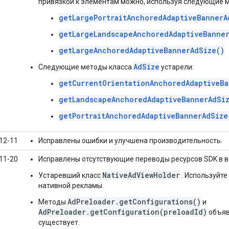
привязкой к элементам можно, используя следующие 
getLargePortraitAnchoredAdaptiveBannerA
getLargeLandscapeAnchoredAdaptiveBanner
getLargeAnchoredAdaptiveBannerAdSize()
AdSize
Следующие методы класса
устарели:
getCurrentOrientationAnchoredAdaptiveBa
getLandscapeAnchoredAdaptiveBannerAdSiz
getPortraitAnchoredAdaptiveBannerAdSize
12‑11
Исправлены ошибки и улучшена производительность.
11‑20
Исправлены отсутствующие переводы ресурсов SDK в вер
NativeAdViewHolder
Устаревший класс
. Используйте
нативной рекламы.
AdPreloader.getConfigurations()
Методы
и
AdPreloader.getConfiguration(preloadId)
объяв
существует.