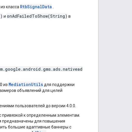
RtbSignalData
из класса
.
g)
onAdFailedToShow(String)
и
в
m.google.android.gms.ads.nativead
O
MediationUtils
из
для поддержки
размеров объявлений для целей
ниями пользователей до версии 4.0.0.
с привязкой к определенным элементам.
ам предназначены для повышения
сить большие адаптивные баннеры с