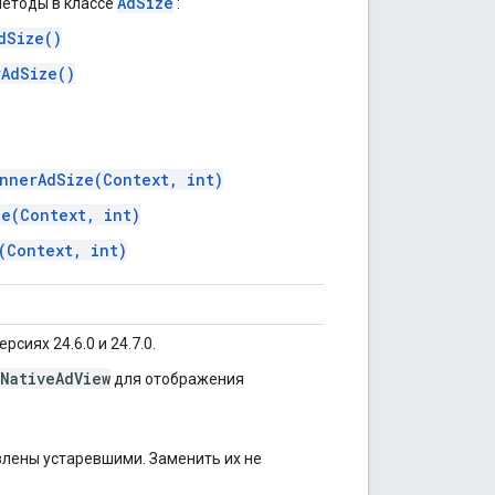
AdSize
методы в классе
:
dSize()
AdSize()
nnerAdSize(Context, int)
e(Context, int)
(Context, int)
сиях 24.6.0 и 24.7.0.
NativeAdView
для отображения
лены устаревшими. Заменить их не