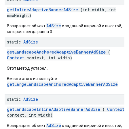
getInlineAdaptiveBannerAdSize
(int width, int
maxHeight)
AdSize
Возвращает объект
с заданной шириной и высотой,
которая всегда равна 0.
static
Ad
Size
getLandscapeAnchoredAdaptiveBannerAdSize
(
Context
context, int width)
Этот метод устарел.
Вместо этого используйте
getLargeLandscapeAnchoredAdaptiveBannerAdSize
.
static
Ad
Size
getLandscapeInlineAdaptiveBannerAdSize
(
Context
context, int width)
AdSize
Возвращает объект
с заданной шириной и высотой,