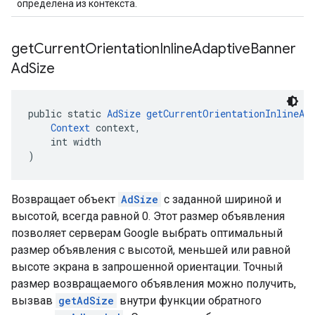
определена из контекста.
get
Current
Orientation
Inline
Adaptive
Banner
Ad
Size
public static 
AdSize
getCurrentOrientationInlineAd
Context
 context,
    int width
)
Возвращает объект
AdSize
с заданной шириной и
высотой, всегда равной 0. Этот размер объявления
позволяет серверам Google выбрать оптимальный
размер объявления с высотой, меньшей или равной
высоте экрана в запрошенной ориентации. Точный
размер возвращаемого объявления можно получить,
вызвав
getAdSize
внутри функции обратного