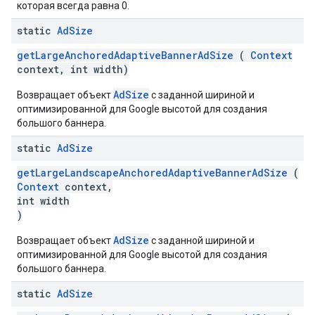
которая всегда равна 0.
static
Ad
Size
getLargeAnchoredAdaptiveBannerAdSize
(
Context
context, int width)
AdSize
Возвращает объект
с заданной шириной и
оптимизированной для Google высотой для создания
большого баннера.
static
Ad
Size
getLargeLandscapeAnchoredAdaptiveBannerAdSize
(
Context
context,
int width
)
AdSize
Возвращает объект
с заданной шириной и
оптимизированной для Google высотой для создания
большого баннера.
static
Ad
Size