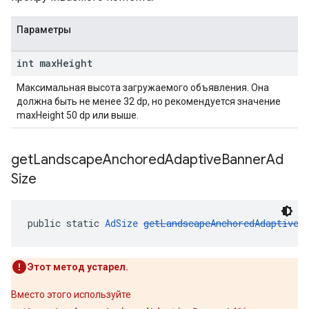
Параметры
int max
Height
Максимальная высота загружаемого объявления. Она
должна быть не менее 32 dp, но рекомендуется значение
maxHeight 50 dp или выше.
get
Landscape
Anchored
Adaptive
Banner
Ad
Size
public static 
AdSize
getLandscapeAnchoredAdaptiveB
Этот метод устарел.
Вместо этого используйте