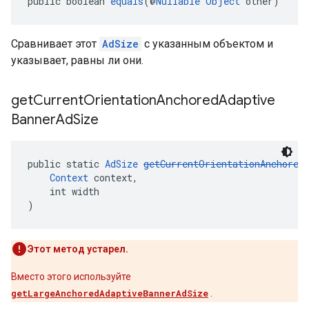
public boolean 
equals
(@
Nullable
Object
 other)
Сравнивает этот
AdSize
с указанным объектом и
указывает, равны ли они.
get
Current
Orientation
Anchored
Adaptive
Banner
Ad
Size
public static 
AdSize
getCurrentOrientationAnchored
Context
 context,
    int width
)
Этот метод устарел.
Вместо этого используйте
getLargeAnchoredAdaptiveBannerAdSize
.