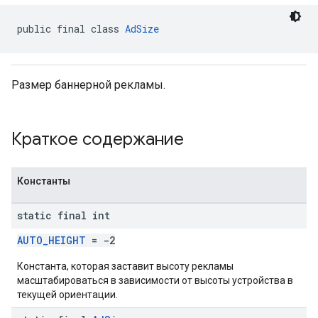
r
public final class 
AdSize
n
Размер баннерной рекламы.
com.google.android.gms.ads.interstitial
customevent
Краткое содержание
tb
Константы
static final int
межстраничное
AUTO_HEIGHT
= -2
Константа, которая заставит высоту рекламы
масштабироваться в зависимости от высоты устройства в
текущей ориентации.