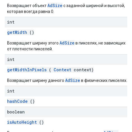
AdSize
Возвращает объект
с заданной шириной и высотой,
которая всегда равна 0.
int
getWidth
()
AdSize
Возвращает ширину этого
в пикселях, не зависящих
от плотности пикселей.
int
getWidthInPixels
(
Context
context)
AdSize
Возвращает ширину данного
в физических пикселях.
int
hashCode
()
boolean
isAutoHeight
()