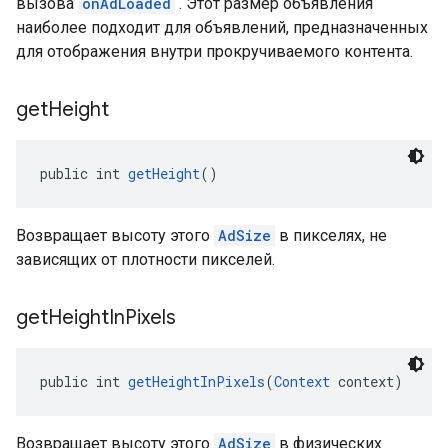
вызова
onAdLoaded
. Этот размер объявления
наиболее подходит для объявлений, предназначенных
для отображения внутри прокручиваемого контента.
get
Height
public int 
getHeight
()
Возвращает высоту этого
AdSize
в пикселях, не
зависящих от плотности пикселей.
get
Height
In
Pixels
public int 
getHeightInPixels
(
Context
 context)
Возвращает высоту этого
AdSize
в физических