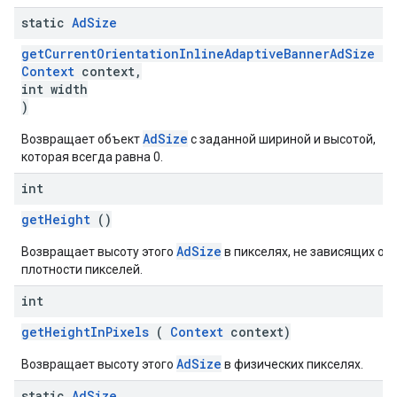
static
Ad
Size
getCurrentOrientationInlineAdaptiveBannerAdSize
(
Context
context,
int width
)
AdSize
Возвращает объект
с заданной шириной и высотой,
которая всегда равна 0.
int
getHeight
()
AdSize
Возвращает высоту этого
в пикселях, не зависящих от
плотности пикселей.
int
getHeightInPixels
(
Context
context)
AdSize
Возвращает высоту этого
в физических пикселях.
static
Ad
Size