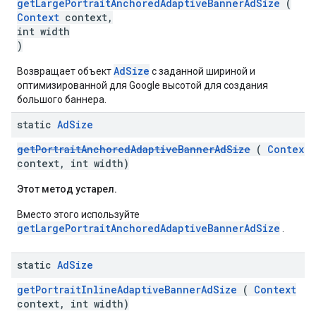
getLargePortraitAnchoredAdaptiveBannerAdSize
(
Context
context,
int width
)
AdSize
Возвращает объект
с заданной шириной и
оптимизированной для Google высотой для создания
большого баннера.
static
Ad
Size
getPortraitAnchoredAdaptiveBannerAdSize
(
Context
context, int width)
Этот метод устарел.
Вместо этого используйте
getLargePortraitAnchoredAdaptiveBannerAdSize
.
static
Ad
Size
getPortraitInlineAdaptiveBannerAdSize
(
Context
context, int width)