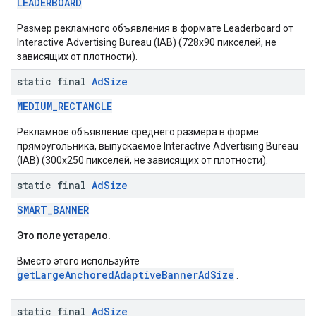
LEADERBOARD
Размер рекламного объявления в формате Leaderboard от
Interactive Advertising Bureau (IAB) (728x90 пикселей, не
зависящих от плотности).
static final
Ad
Size
MEDIUM_RECTANGLE
Рекламное объявление среднего размера в форме
прямоугольника, выпускаемое Interactive Advertising Bureau
(IAB) (300x250 пикселей, не зависящих от плотности).
static final
Ad
Size
SMART_BANNER
Это поле устарело.
Вместо этого используйте
getLargeAnchoredAdaptiveBannerAdSize
.
static final
Ad
Size