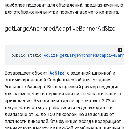
наиболее подходит для объявлений, предназначенных
для отображения внутри прокручиваемого контента.
get
Large
Anchored
Adaptive
Banner
Ad
Size
public static 
AdSize
getLargeAnchoredAdaptiveBanne
Возвращает объект
AdSize
с заданной шириной и
оптимизированной Google высотой для создания
большого баннера. Возвращаемый размер подходит
для размещения в верхней или нижней части вашего
приложения. Высота никогда не превышает 20% от
текущей высоты устройства и всегда находится в
диапазоне от 50 до 150 пикселей, не зависящих от
плотности пикселей. Эта функция всегда возвращает
одинаковую высоту для любой комбинации ширины и