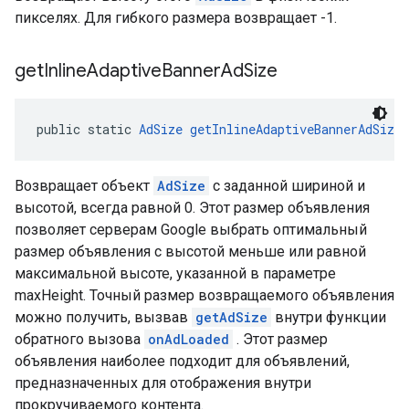
пикселях. Для гибкого размера возвращает -1.
get
Inline
Adaptive
Banner
Ad
Size
public static 
AdSize
getInlineAdaptiveBannerAdSize
Возвращает объект
AdSize
с заданной шириной и
высотой, всегда равной 0. Этот размер объявления
позволяет серверам Google выбрать оптимальный
размер объявления с высотой меньше или равной
максимальной высоте, указанной в параметре
maxHeight. Точный размер возвращаемого объявления
можно получить, вызвав
getAdSize
внутри функции
обратного вызова
onAdLoaded
. Этот размер
объявления наиболее подходит для объявлений,
предназначенных для отображения внутри
прокручиваемого контента.