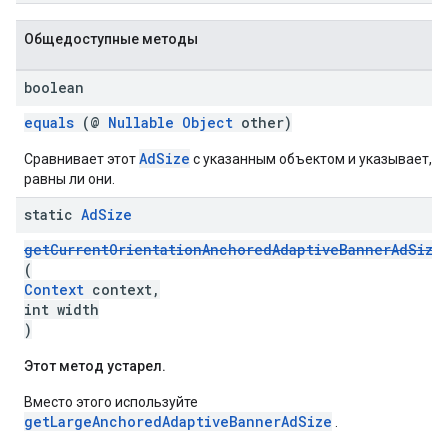
Общедоступные методы
boolean
equals
(@
Nullable
Object
other)
AdSize
Сравнивает этот
с указанным объектом и указывает,
равны ли они.
static
Ad
Size
getCurrentOrientationAnchoredAdaptiveBannerAdSize
(
Context
context,
int width
)
Этот метод устарел.
Вместо этого используйте
getLargeAnchoredAdaptiveBannerAdSize
.