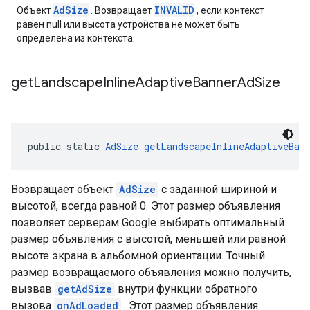
AdSize
INVALID
Объект
. Возвращает
, если контекст
равен null или высота устройства не может быть
определена из контекста.
get
Landscape
Inline
Adaptive
Banner
Ad
Size
public static 
AdSize
getLandscapeInlineAdaptiveBan
Возвращает объект
AdSize
с заданной шириной и
высотой, всегда равной 0. Этот размер объявления
позволяет серверам Google выбирать оптимальный
размер объявления с высотой, меньшей или равной
высоте экрана в альбомной ориентации. Точный
размер возвращаемого объявления можно получить,
вызвав
getAdSize
внутри функции обратного
вызова
onAdLoaded
. Этот размер объявления