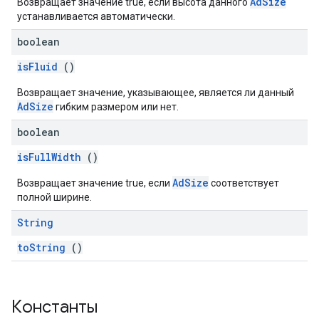
AdSize
Возвращает значение true, если высота данного
устанавливается автоматически.
boolean
isFluid
()
Возвращает значение, указывающее, является ли данный
AdSize
гибким размером или нет.
boolean
isFullWidth
()
AdSize
Возвращает значение true, если
соответствует
полной ширине.
String
toString
()
Константы