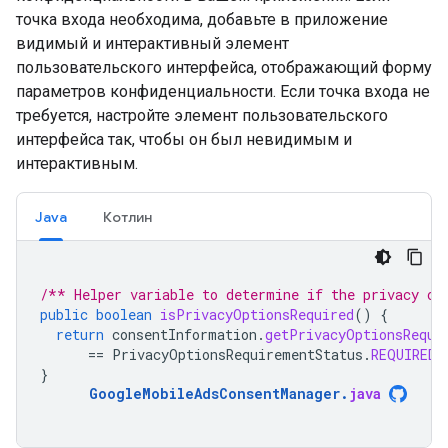
точка входа необходима, добавьте в приложение
видимый и интерактивный элемент
пользовательского интерфейса, отображающий форму
параметров конфиденциальности. Если точка входа не
требуется, настройте элемент пользовательского
интерфейса так, чтобы он был невидимым и
интерактивным.
Java
Котлин
/** Helper variable to determine if the privacy op
public
boolean
isPrivacyOptionsRequired
()
{
return
consentInformation
.
getPrivacyOptionsRequi
==
PrivacyOptionsRequirementStatus
.
REQUIRED
;
}
GoogleMobileAdsConsentManager
.
java