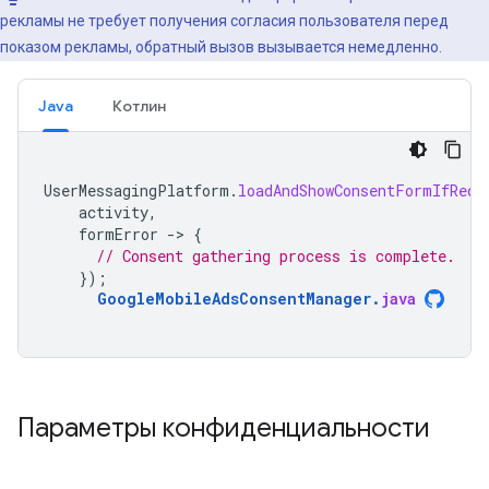
рекламы не требует получения согласия пользователя перед
показом рекламы, обратный вызов вызывается немедленно.
Java
Котлин
UserMessagingPlatform
.
loadAndShowConsentFormIfRequ
activity
,
formError
-
>
{
// Consent gathering process is complete.
});
GoogleMobileAdsConsentManager
.
java
Параметры конфиденциальности