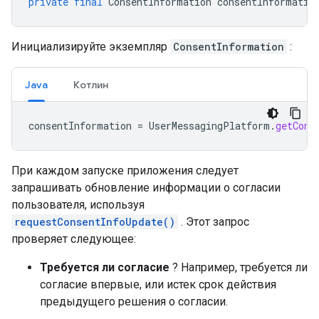
private
final
ConsentInformation
consentInformatio
Инициализируйте экземпляр
ConsentInformation
:
Java
Котлин
consentInformation
=
UserMessagingPlatform
.
getCons
При каждом запуске приложения следует
запрашивать обновление информации о согласии
пользователя, используя
requestConsentInfoUpdate()
. Этот запрос
проверяет следующее:
Требуется ли согласие
? Например, требуется ли
согласие впервые, или истек срок действия
предыдущего решения о согласии.