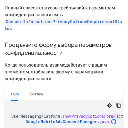
Полный список статусов требований к параметрам
конфиденциальности см. в
ConsentInformation.PrivacyOptionsRequirementSta
tus
.
Предъявите форму выбора параметров
конфиденциальности
Когда пользователь взаимодействует с вашим
элементом, отобразите форму с параметрами
конфиденциальности:
Java
Котлин
UserMessagingPlatform
.
showPrivacyOptionsForm
(
activ
GoogleMobileAdsConsentManager
.
java