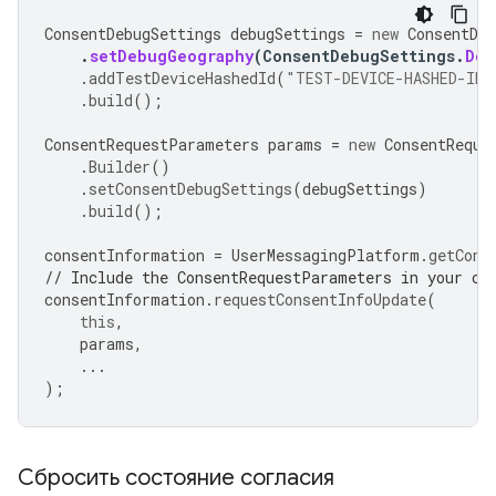
ConsentDebugSettings
debugSettings
=
new
ConsentDeb
.
setDebugGeography
(
ConsentDebugSettings
.
Deb
.
addTestDeviceHashedId
(
"TEST-DEVICE-HASHED-ID"
.
build
();
ConsentRequestParameters
params
=
new
ConsentReque
.
Builder
()
.
setConsentDebugSettings
(
debugSettings
)
.
build
();
consentInformation
=
UserMessagingPlatform
.
getCons
// Include the ConsentRequestParameters in your co
consentInformation
.
requestConsentInfoUpdate
(
this
,
params
,
...
);
Сбросить состояние согласия