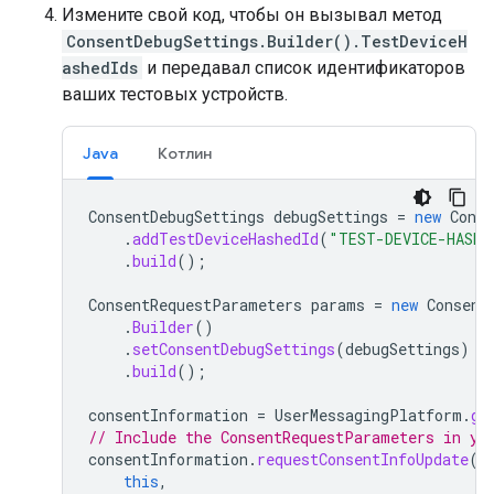
Измените свой код, чтобы он вызывал метод
ConsentDebugSettings.Builder().TestDeviceH
ashedIds
и передавал список идентификаторов
ваших тестовых устройств.
Java
Котлин
ConsentDebugSettings
debugSettings
=
new
Conse
.
addTestDeviceHashedId
(
"TEST-DEVICE-HASHE
.
build
();
ConsentRequestParameters
params
=
new
Consent
.
Builder
()
.
setConsentDebugSettings
(
debugSettings
)
.
build
();
consentInformation
=
UserMessagingPlatform
.
ge
// Include the ConsentRequestParameters in yo
consentInformation
.
requestConsentInfoUpdate
(
this
,