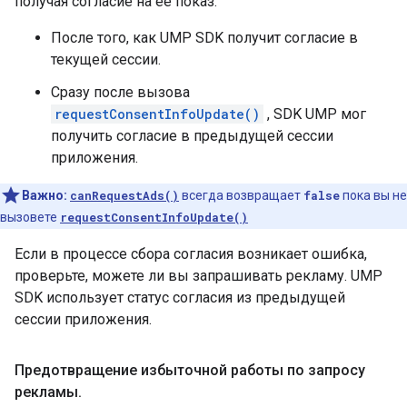
получая согласие на ее показ:
После того, как UMP SDK получит согласие в
текущей сессии.
Сразу после вызова
requestConsentInfoUpdate()
, SDK UMP мог
получить согласие в предыдущей сессии
приложения.
Важно:
canRequestAds()
всегда возвращает
false
пока вы не
вызовете
requestConsentInfoUpdate()
Если в процессе сбора согласия возникает ошибка,
проверьте, можете ли вы запрашивать рекламу. UMP
SDK использует статус согласия из предыдущей
сессии приложения.
Предотвращение избыточной работы по запросу
рекламы
.