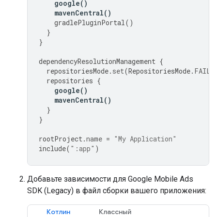
google
()
mavenCentral
()
gradlePluginPortal
()
}
}
dependencyResolutionManagement
{
repositoriesMode
.
set
(
RepositoriesMode
.
FAIL_
repositories
{
google
()
mavenCentral
()
}
}
rootProject
.
name
=
"My Application"
include
(
":app"
)
Добавьте зависимости для
Google Mobile Ads
SDK (Legacy)
в файл сборки вашего приложения:
Котлин
Классный