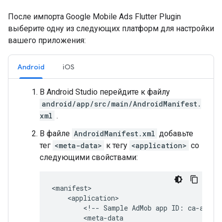
После импорта
Google Mobile Ads Flutter Plugin
выберите одну из следующих платформ для настройки
вашего приложения:
Android
iOS
В Android Studio перейдите к файлу
android/app/src/main/AndroidManifest.
xml
.
В файле
AndroidManifest.xml
добавьте
тег
<meta-data>
к тегу
<application>
со
следующими свойствами:
<!--
Sample
AdMob
app
ID:
ca-app-p