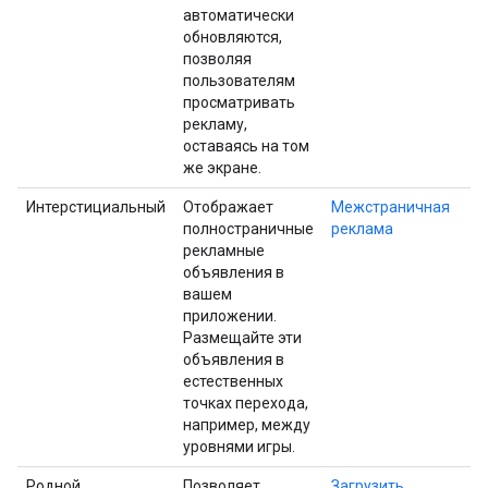
автоматически
обновляются,
позволяя
пользователям
просматривать
рекламу,
оставаясь на том
же экране.
Интерстициальный
Отображает
Межстраничная
полностраничные
реклама
рекламные
объявления в
вашем
приложении.
Размещайте эти
объявления в
естественных
точках перехода,
например, между
уровнями игры.
Родной
Позволяет
Загрузить