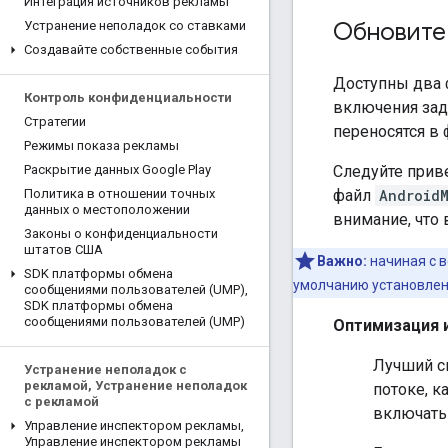
Интеграция источников рекламы
Обновите
Устранение неполадок со ставками
Создавайте собственные события
Доступны два 
Контроль конфиденциальности
включения зад
Стратегии
переносятся в
Режимы показа рекламы
Следуйте прив
Раскрытие данных Google Play
файл
Android
Политика в отношении точных
данных о местоположении
внимание, что
Законы о конфиденциальности
штатов США
Важно:
начиная с в
SDK платформы обмена
умолчанию установле
сообщениями пользователей (UMP)
,
SDK платформы обмена
сообщениями пользователей (UMP)
Оптимизация 
Лучший с
Устранение неполадок с
рекламой
,
Устранение неполадок
потоке, к
с рекламой
включать 
Управление инспектором рекламы
,
Управление инспектором рекламы