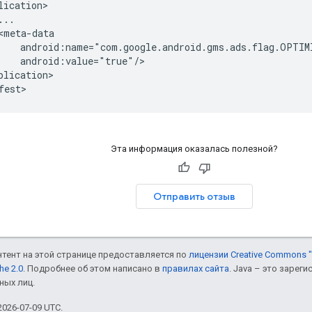
lication>

..

<meta-data

    android:name="com.google.android.gms.ads.flag.OPTIM
    android:value="true"/>

plication>

fest>
Эта информация оказалась полезной?
Отправить отзыв
онтент на этой странице предоставляется по
лицензии Creative Commons "
he 2.0
. Подробнее об этом написано в
правилах сайта
. Java – это заре
ных лиц.
026-07-09 UTC.