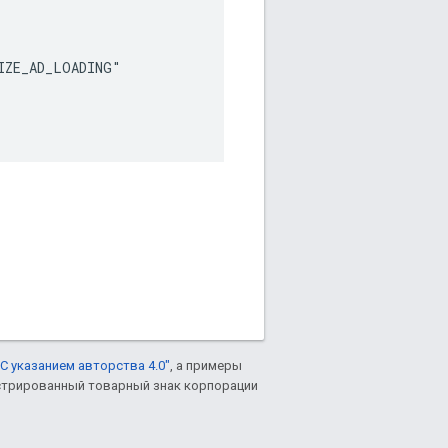
IZE_AD_LOADING"

С указанием авторства 4.0"
, а примеры
гистрированный товарный знак корпорации