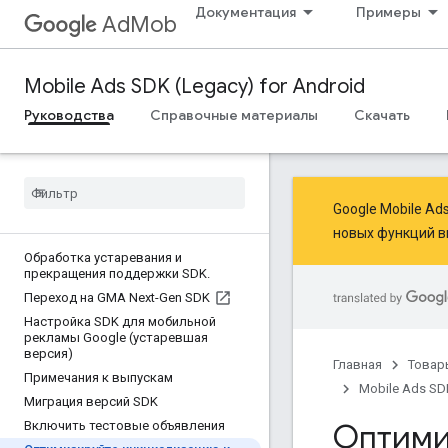
Документация
Примеры
AdMob
Mobile Ads SDK (Legacy) for Android
Руководства
Справочные материалы
Скачать
Google Mobile A
новых функций
в
Обработка устаревания и
прекращения поддержки SDK
.
Переход на GMA Next-Gen SDK
Настройка SDK для мобильной
рекламы Google (устаревшая
версия)
Главная
Товар
Примечания к выпускам
Mobile Ads SDK
Миграция версий SDK
Оптими
Включить тестовые объявления