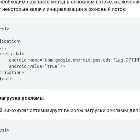
 необходимо вызвать метод в основном потоке, включение
т некоторые задачи инициализации в фоновый поток.
est>

lication>

..

<meta-data

    android:name="com.google.android.gms.ads.flag.OPTIM
    android:value="true"/>

plication>

fest>
загрузки рекламы
й ниже флаг оптимизирует вызовы загрузки рекламы для 
est>
