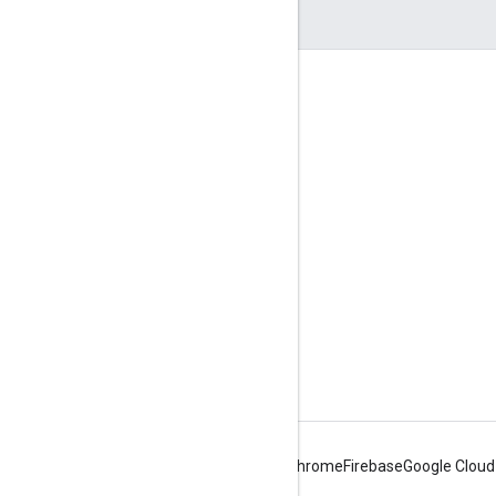
Полезные ссылки
Google Developer Program
Google Developer Groups
Google Developer Experts
Accelerators
Google Cloud & NVIDIA
Android
Chrome
Firebase
Google Cloud