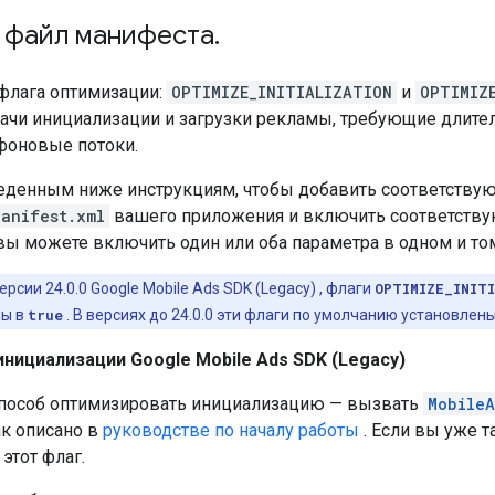
 файл манифеста
.
флага оптимизации:
OPTIMIZE_INITIALIZATION
и
OPTIMIZ
ачи инициализации и загрузки рекламы, требующие длите
 фоновые потоки.
еденным ниже инструкциям, чтобы добавить соответству
Manifest.xml
вашего приложения и включить соответству
 вы можете включить один или оба параметра в одном и т
ерсии 24.0.0
Google Mobile Ads SDK (Legacy)
, флаги
OPTIMIZE_INIT
ны в
true
. В версиях до 24.0.0 эти флаги по умолчанию установлен
инициализации
Google Mobile Ads SDK (Legacy)
пособ оптимизировать инициализацию — вызвать
MobileA
ак описано в
руководстве по началу работы
. Если вы уже т
этот флаг.