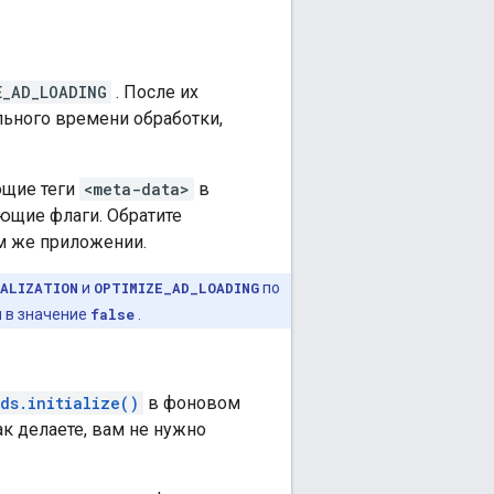
E_AD_LOADING
. После их
льного времени обработки,
ющие теги
<meta-data>
в
ющие флаги. Обратите
ом же приложении.
IALIZATION
и
OPTIMIZE_AD_LOADING
по
ы в значение
false
.
ds.initialize()
в фоновом
ак делаете, вам не нужно