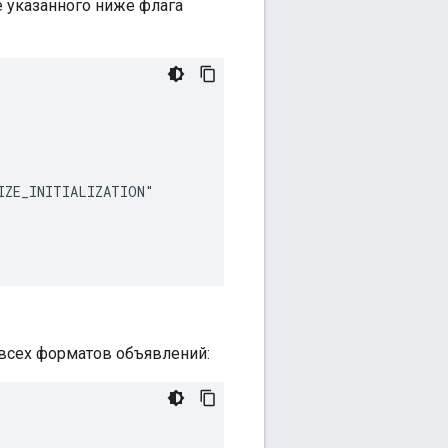
 указанного ниже флага
IZE_INITIALIZATION"

всех форматов объявлений: