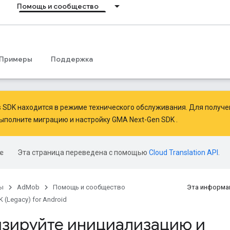
Помощь и сообщество
Примеры
Поддержка
ds SDK находится в режиме технического обслуживания. Для получ
ыполните миграцию
и
настройку GMA Next-Gen SDK
.
Эта страница переведена с помощью
Cloud Translation API
.
ы
AdMob
Помощь и сообщество
Эта информа
 (Legacy) for Android
зируйте инициализацию и