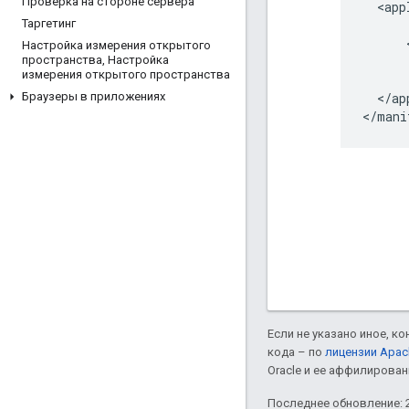
Проверка на стороне сервера
  <app
      .
Таргетинг
      
Настройка измерения открытого
      
пространства
,
Настройка
измерения открытого пространства
      
  </ap
Браузеры в приложениях
</mani
Если не указано иное, к
кода – по
лицензии Apac
Oracle и ее аффилирован
Последнее обновление: 2