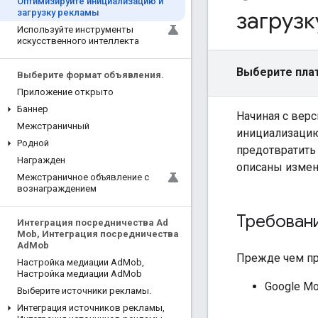
Оптимизируйте инициализацию и
загруз
загрузку рекламы
Используйте инструменты
искусственного интеллекта
Выберите пла
Выберите формат объявления
.
Приложение открыто
Баннер
Начиная с верс
Межстраничный
инициализацию
Родной
предотвратит
Награжден
описаны измен
Межстраничное объявление с
вознаграждением
Требован
Интеграция посредничества Ad
Mob
,
Интеграция посредничества
Ad
Mob
Прежде чем п
Настройка медиации Ad
Mob
,
Настройка медиации Ad
Mob
Google Mo
Выберите источники рекламы
.
Интеграция источников рекламы
,