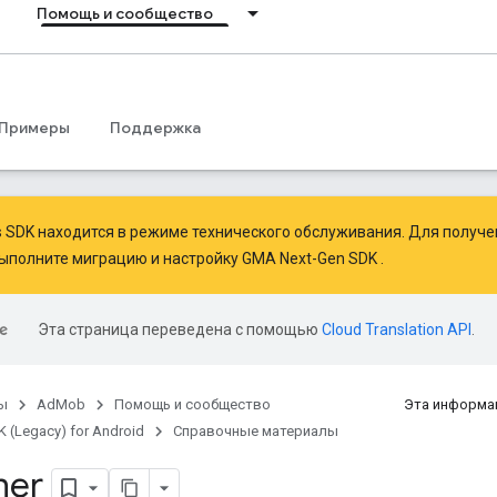
Помощь и сообщество
Примеры
Поддержка
ds SDK находится в режиме технического обслуживания. Для получ
ыполните миграцию
и
настройку GMA Next-Gen SDK
.
Эта страница переведена с помощью
Cloud Translation API
.
ы
AdMob
Помощь и сообщество
Эта информа
 (Legacy) for Android
Справочные материалы
ener