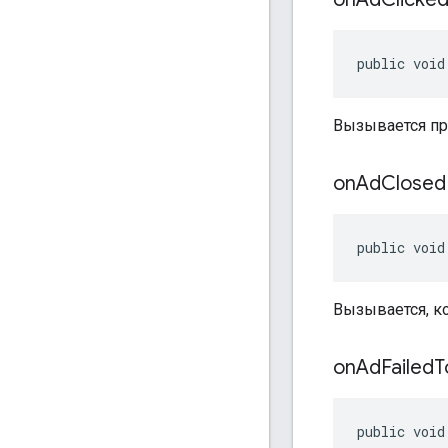
public void
Вызывается пр
on
Ad
Close
public void
Вызывается, ко
on
Ad
Failed
T
public void