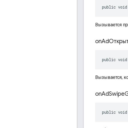
public void
Вызывается пр
on
AdОткры
public void
Вызывается, к
on
Ad
Swipe
G
public void