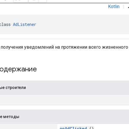
Kotlin
|
class 
AdListener
 получения уведомлений на протяжении всего жизненного
содержание
ые строители
)
е методы
onAdClicked
()