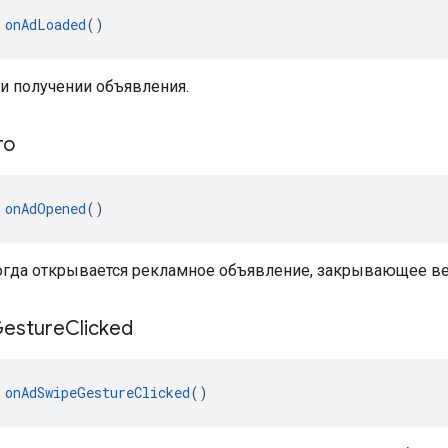
 
onAdLoaded
()
и получении объявления.
то
 
onAdOpened
()
огда открывается рекламное объявление, закрывающее ве
esture
Clicked
 
onAdSwipeGestureClicked
()