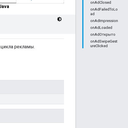
onAdClosed
Java
onAdFailedToLo
ad
onAdImpression
onAdLoaded
onAdОткрыто
onAdSwipeGest
ureClicked
 цикла рекламы.