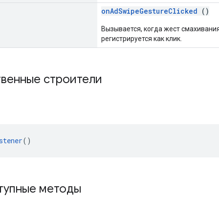
onAdSwipeGestureClicked
()
Вызывается, когда жест смахивани
регистрируется как клик.
твенные строители
stener
()
упные методы
d