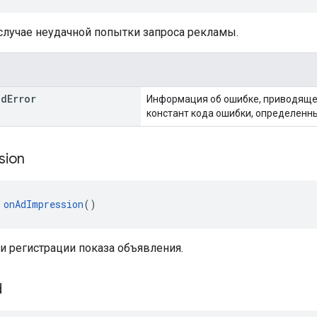
случае неудачной попытки запроса рекламы.
d
Error
Информация об ошибке, приводяще
констант кода ошибки, определенн
sion
 
onAdImpression
()
и регистрации показа объявления.
d