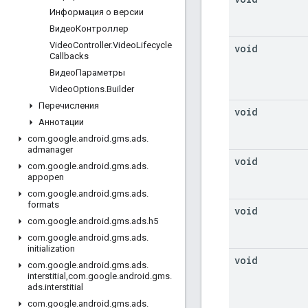
Информация о версии
ВидеоКонтроллер
Video
Controller
.
Video
Lifecycle
void
Callbacks
ВидеоПараметры
Video
Options
.
Builder
Перечисления
void
Аннотации
com
.
google
.
android
.
gms
.
ads
.
admanager
void
com
.
google
.
android
.
gms
.
ads
.
appopen
com
.
google
.
android
.
gms
.
ads
.
formats
void
com
.
google
.
android
.
gms
.
ads
.
h5
com
.
google
.
android
.
gms
.
ads
.
initialization
void
com
.
google
.
android
.
gms
.
ads
.
interstitial
,
com
.
google
.
android
.
gms
.
ads
.
interstitial
com
.
google
.
android
.
gms
.
ads
.