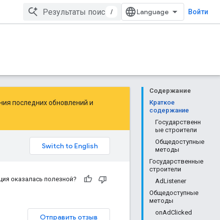
/
Войти
Содержание
ения последних обновлений и
Краткое
содержание
Государственн
ые строители
Общедоступные
методы
Государственные
строители
ция оказалась полезной?
AdListener
Общедоступные
методы
onAdClicked
Отправить отзыв