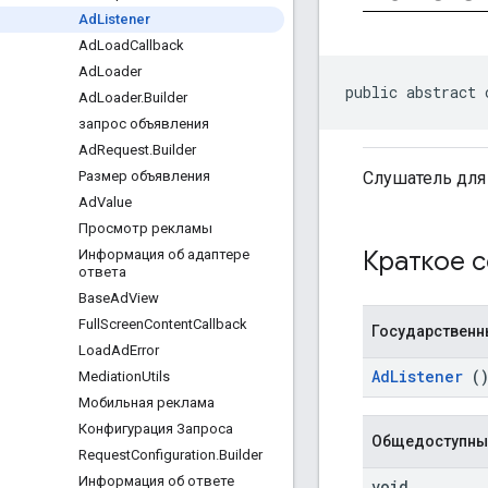
Ad
Listener
Ad
Load
Callback
Ad
Loader
public abstract 
Ad
Loader
.
Builder
запрос объявления
Ad
Request
.
Builder
Слушатель для
Размер объявления
Ad
Value
Просмотр рекламы
Краткое 
Информация об адаптере
ответа
Base
Ad
View
Full
Screen
Content
Callback
Государственн
Load
Ad
Error
AdListener
(
Mediation
Utils
Мобильная реклама
Конфигурация Запроса
Общедоступны
Request
Configuration
.
Builder
Информация об ответе
void