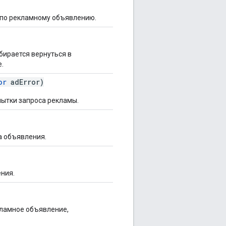
 по рекламному объявлению.
бирается вернуться в
.
or
adError)
пытки запроса рекламы.
а объявления.
ния.
кламное объявление,