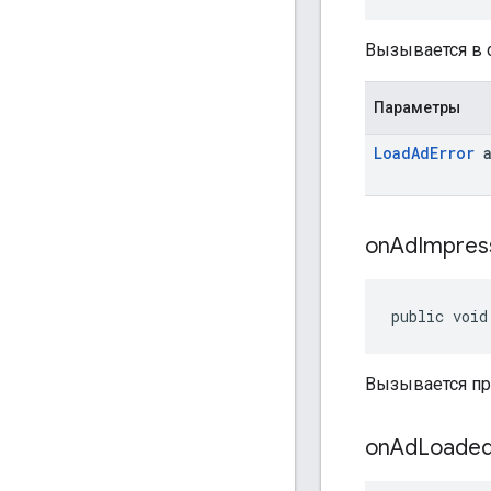
Вызывается в 
Параметры
Load
Ad
Error
a
on
Ad
Impres
public void
Вызывается пр
on
Ad
Loade