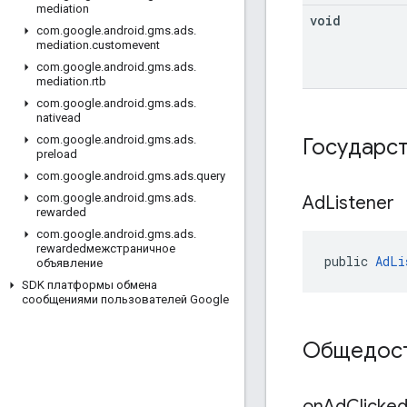
mediation
void
com
.
google
.
android
.
gms
.
ads
.
mediation
.
customevent
com
.
google
.
android
.
gms
.
ads
.
mediation
.
rtb
com
.
google
.
android
.
gms
.
ads
.
nativead
com
.
google
.
android
.
gms
.
ads
.
Государс
preload
com
.
google
.
android
.
gms
.
ads
.
query
com
.
google
.
android
.
gms
.
ads
.
Ad
Listener
rewarded
com
.
google
.
android
.
gms
.
ads
.
rewardedмежстраничное
public 
AdLi
объявление
SDK платформы обмена
сообщениями пользователей Google
Общедост
on
Ad
Clicke