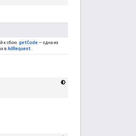
getCode
й к сбою.
— одна из
AdRequest
ых в
.