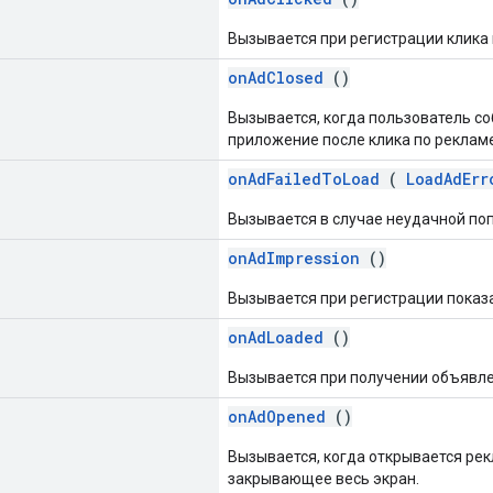
Вызывается при регистрации клика
onAdClosed
()
Вызывается, когда пользователь со
приложение после клика по рекламе
onAdFailedToLoad
(
LoadAdErr
Вызывается в случае неудачной по
onAdImpression
()
Вызывается при регистрации показ
onAdLoaded
()
Вызывается при получении объявле
onAdOpened
()
Вызывается, когда открывается ре
закрывающее весь экран.