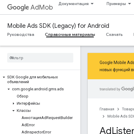
Документация
Примеры
AdMob
Mobile Ads SDK (Legacy) for Android
Руководства
Справочные материалы
Скачать
Google Mobile A
новых функций
в
SDK Google для мобильных
объявлений
com
.
google
.
android
.
gms
.
ads
Обзор
Интерфейсы
Главная
Товар
Классы
Mobile Ads SDK
АннотацияAd
Request
Builder
Ad
Error
Ad
List
Ad
Inspector
Error