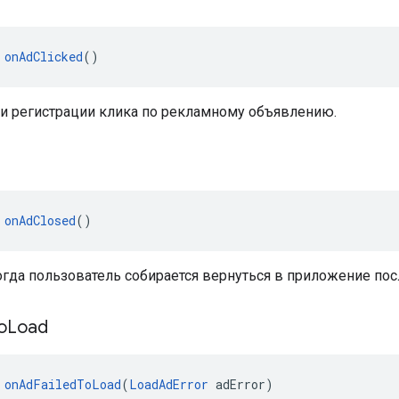
 
onAdClicked
()
и регистрации клика по рекламному объявлению.
d
 
onAdClosed
()
гда пользователь собирается вернуться в приложение пос
o
Load
 
onAdFailedToLoad
(
LoadAdError
 adError)