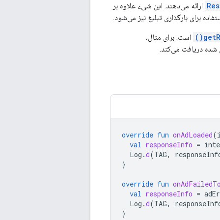
Res
ارائه می‌دهند. این شیء علاوه بر
اده برای بارگذاری تبلیغ نیز می‌شود.
getR
است. برای مثال،
ی شده دریافت می‌کند.
override
fun
onAdLoaded
(
val
responseInfo
=
inte
Log
.
d
(
TAG
,
responseInf
}
override
fun
onAdFailedT
val
responseInfo
=
adEr
Log
.
d
(
TAG
,
responseInf
}