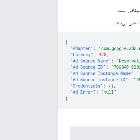
یغاتی است.
ا نشان می‌دهد:
{
"Adapter"
:
"com.google.ads.
"Latency"
:
328
,
"Ad Source Name"
:
"Reservat
"Ad Source ID"
:
"7068401028
"Ad Source Instance Name"
:
"Ad Source Instance ID"
:
"4
"Credentials"
:
{},
"Ad Error"
:
"null"
}