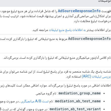
توضیحات
Ad
Source
Response
Info
فهرست
را که شامل فراداده برای هر منبع تبلیغ موجود د
برای اشکال‌زدایی میانجی‌گری آبشاری و اجرای پیشنهاد قیمت استفاده شود. ترتیب لیست با
درخواست تبلیغ مطابقت دارد.
برای اطلاعات بیشتر
به اطلاعات پاسخ منبع تبلیغات
مراجعه کنید.
Ad
Source
Response
Info
مربوط به منبع تبلیغاتی که تبلیغ را بارگذاری کرده است 
نام کلاس آداپتور میانجیگری منبع تبلیغاتی که تبلیغ را بارگذاری کرده است، برمی‌گرداند.
شناسه پاسخ، یک شناسه منحصر به فرد برای پاسخ تبلیغ است. از این شناسه می‌توان برای ش
بررسی تبلیغات (ARC)
استفاده کرد.
اطلاعات اضافی در مورد پاسخ تبلیغ را برمی‌گرداند. موارد اضافی ممکن است کلیدهای زیر را
mediation_group_name
: نام گروه میانجی
mediation_ab_test_name
: نام
تست A/B میانجیگری
، در صورت وجو
mediation_ab_test_variant
: در صورت وجود، گونه‌ای که در تست A/B میانجی‌گری استفاده می‌شود