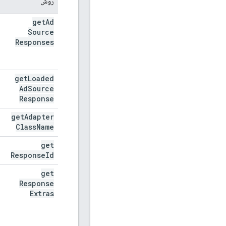
روش
get
Ad
Source
Responses
get
Loaded
Ad
Source
Response
get
Adapter
Class
Name
get
Response
Id
get
Response
Extras