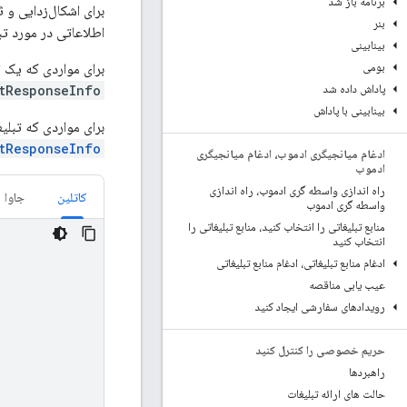
برنامه باز شد
برای اشکال‌زدایی و 
بنر
اطلاعاتی در مورد تب
بینابینی
برای مواردی که یک ت
بومی
ResponseInfo()
پاداش داده شد
بینابینی با پاداش
برای مواردی که تبل
ResponseInfo()
ادغام میانجیگری ادموب، ادغام میانجیگری
ادموب
راه اندازی واسطه گری ادموب، راه اندازی
کاتلین
جاوا
واسطه گری ادموب
منابع تبلیغاتی را انتخاب کنید، منابع تبلیغاتی را
انتخاب کنید
ادغام منابع تبلیغاتی، ادغام منابع تبلیغاتی
عیب یابی مناقصه
رویدادهای سفارشی ایجاد کنید
حریم خصوصی را کنترل کنید
راهبردها
حالت های ارائه تبلیغات