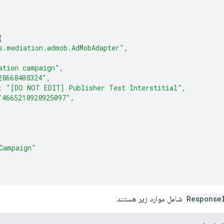
{
s.mediation.admob.AdMobAdapter"
,
ation campaign"
,
28668408324"
,
:
"[DO NOT EDIT] Publisher Test Interstitial"
,
"4665218928925097"
,
Campaign"
Response
شامل موارد زیر هستند: