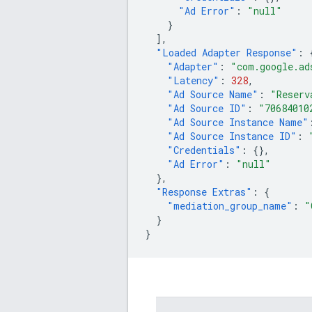
"Ad Error"
:
"null"
}
],
"Loaded Adapter Response"
:
"Adapter"
:
"com.google.ad
"Latency"
:
328
,
"Ad Source Name"
:
"Reserv
"Ad Source ID"
:
"70684010
"Ad Source Instance Name"
"Ad Source Instance ID"
:
"Credentials"
:
{},
"Ad Error"
:
"null"
},
"Response Extras"
:
{
"mediation_group_name"
:
"
}
}