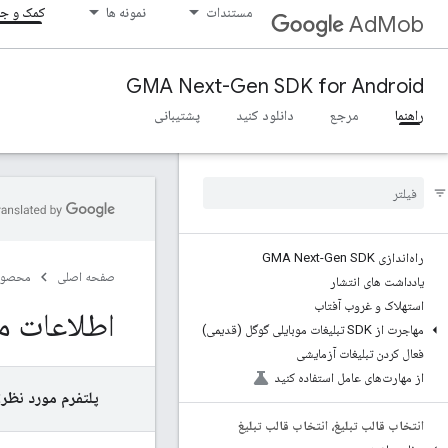
مستندات
نمونه ها
کمک و جا
AdMob
GMA Next-Gen SDK for Android
راهنما
مرجع
دانلود کنید
پشتیبانی
راه‌اندازی GMA Next-Gen SDK
صفحه اصلی
محصول
یادداشت های انتشار
استهلاک و غروب آفتاب
اطلاعات مر
مهاجرت از SDK تبلیغات موبایلی گوگل (قدیمی)
فعال کردن تبلیغات آزمایشی
از مهارت‌های عامل استفاده کنید
پلتفرم مورد نظر:
انتخاب قالب تبلیغ، انتخاب قالب تبلیغ