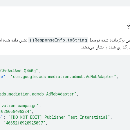
خ
جی برگردانده شده توسط
ResponseInfo.toString()
نشان داده شده اس
ارگذاری شده را نشان می‌دهد:
CFdAx4Aod-Q4A0g"
,
me"
:
"com.google.ads.mediation.admob.AdMobAdapter"
,
ads.mediation.admob.AdMobAdapter"
,
rvation campaign"
,
1028668408324"
,
e"
:
"[DO NOT EDIT] Publisher Test Interstitial"
,
:
"4665218928925097"
,