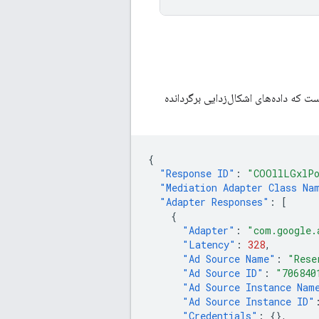
ت که داده‌های اشکال‌زدایی برگردانده
{
"Response ID"
:
"COOllLGxlPo
"Mediation Adapter Class Na
"Adapter Responses"
:
[
{
"Adapter"
:
"com.google.
"Latency"
:
328
,
"Ad Source Name"
:
"Rese
"Ad Source ID"
:
"706840
"Ad Source Instance Nam
"Ad Source Instance ID"
"Credentials"
:
{},