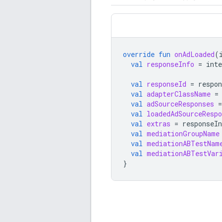
override
fun
onAdLoaded
(
val
responseInfo
=
inte
val
responseId
=
respon
val
adapterClassName
=
val
adSourceResponses
=
val
loadedAdSourceRespo
val
extras
=
responseIn
val
mediationGroupName
val
mediationABTestNam
val
mediationABTestVar
}