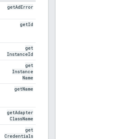
get
Ad
Error
get
Id
get
Instance
Id
get
Instance
Name
get
Name
get
Adapter
Class
Name
get
Credentials