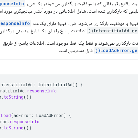
ثبت وقایع، تبلیغاتی که با موفقیت بارگذاری می‌شوند، یک شیء
ponseInfo
لیغی که بارگذاری شده است، شامل اطلاعاتی در مورد آبشار میانجیگری مورد استف
بلیغ با موفقیت بارگذاری می‌شود، شیء تبلیغ دارای یک متد
esponseInfo()
InterstitialAd.get
اطلاعات پاسخ را برای یک تبلیغ بینابینی بارگذار
یغات بارگذاری نمی‌شوند و فقط یک خطا موجود است، اطلاعات پاسخ از طریق
LoadAdError.get
قابل دسترسی است.
interstitialAd
:
InterstitialAd
))
{
rstitialAd
.
responseInfo
o
.
toString
())
oLoad
(
adError
:
LoadAdError
)
{
ror
.
responseInfo
o
.
toString
())