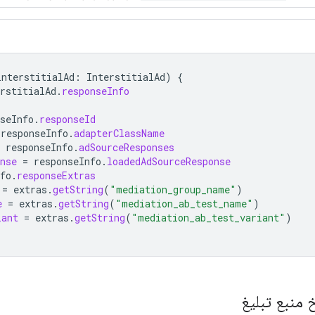
interstitialAd
:
InterstitialAd
)
{
rstitialAd
.
responseInfo
seInfo
.
responseId
responseInfo
.
adapterClassName
responseInfo
.
adSourceResponses
nse
=
responseInfo
.
loadedAdSourceResponse
fo
.
responseExtras
=
extras
.
getString
(
"mediation_group_name"
)
e
=
extras
.
getString
(
"mediation_ab_test_name"
)
iant
=
extras
.
getString
(
"mediation_ab_test_variant"
)
منبع تبلیغ