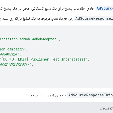
AdSourc
حاوی اطلاعات پاسخ برای یک منبع تبلیغاتی خاص در یک پاسخ تبل
AdSourceResponse
زیر، فراداده‌های مربوط به یک تبلیغ بارگذاری شده ر
mediation.admob.AdMobAdapter"
,
ion campaign"
,
668408324"
,
"[DO NOT EDIT] Publisher Test Interstitial"
,
665218928925097"
,
AdSourceResponseInfo
متدهای زیر را ارائه می‌دهد:
توضیحات