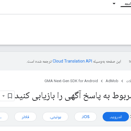
معه
این صفحه به‌وسیله
ترجمه شده است.
ات
AdMob
GMA Next-Gen SDK for Android
بوط به پاسخ آگهی را بازیابی کنید
اندروید،
iOS،
یونیتی،
فلاتر
،