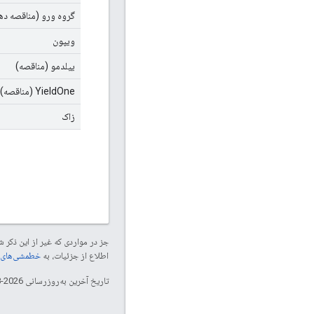
گروه ورو (مناقصه ده
ویپون
ییلدمو (مناقصه)
YieldOne (مناقصه)
زاک
جز در مواردی که غیر از این ذک
اطلاع از جزئیات، به
خطمشی‌های سایت elopers
تاریخ آخرین به‌روزرسانی 2026-08-05 به‌وقت ساعت هماهنگ جهانی.