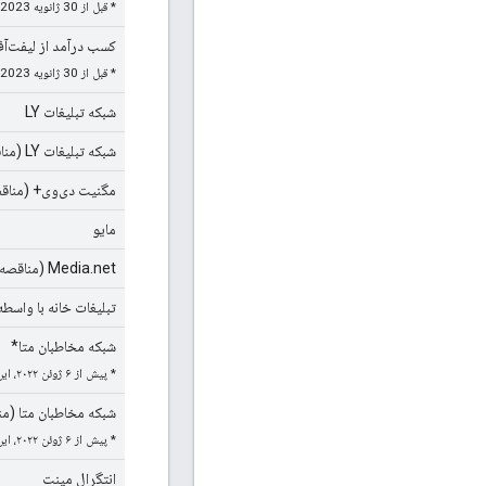
* قبل از 30 ژانویه 2023، این شبکه «وانگِل» (Vungle) نام داشت.
کسب درآمد از لیفت‌آ
* قبل از 30 ژانویه 2023، این شبکه «Vungle (مناقصه)» نامیده می‌شد.
شبکه تبلیغات LY
شبکه تبلیغات LY (مناقصه)
مگنیت دی‌وی+ (مناق
مایو
Media.net (مناقصه)
تبلیغات خانه با واسطه
شبکه مخاطبان متا*
* پیش از ۶ ژوئن ۲۰۲۲، این شبکه «شبکه مخاطبان فیسبوک» نام داشت.
شبکه مخاطبان متا (م
* پیش از ۶ ژوئن ۲۰۲۲، این شبکه «شبکه مخاطبان فیسبوک (مناقصه)» نامیده می‌شد.
انتگرال مینت