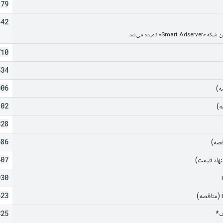
879
442
710
534
006
ه)
802
)
328
586
407
930
623
325
ف*