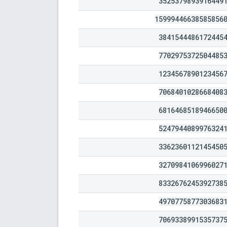
3525379893916449
15999446638585856
3841544486172445
7702975372504485
1234567890123456
7068401028668408
6816468518946650
5247944089976324
3362360112145450
3270984106996027
8332676245392738
4970775877303683
7069338991535737