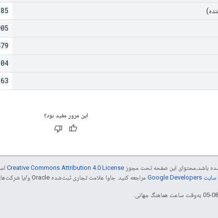
185
نده)
905
579
104
863
این مرور مفید بود؟
ر شده باشد،‌محتوای این صفحه تحت مجوز
Creative Commons Attribution 4.0 License
است
Google Dev‏
مراجعه کنید. جاوا علامت تجاری ثبت‌شده Oracle و/یا شرکت‌های وابسته به آن است.