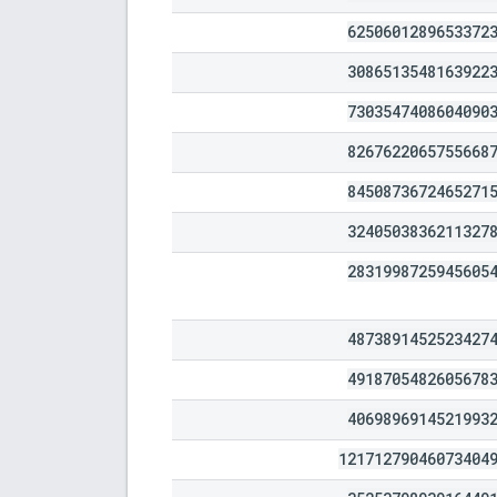
6250601289653372
3086513548163922
7303547408604090
8267622065755668
8450873672465271
3240503836211327
2831998725945605
4873891452523427
4918705482605678
4069896914521993
12171279046073404