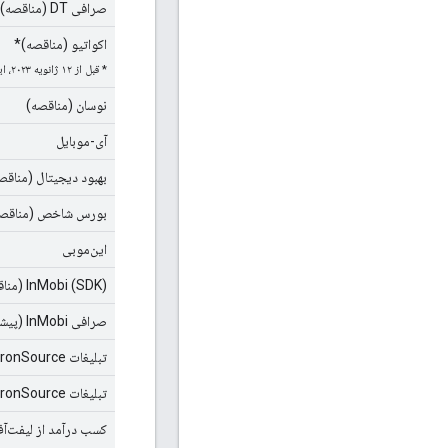
صرافی DT (مناقصه)
اکواتیو (مناقصه)*
* قبل از ۱۲ ژانویه ۲۰۲۳، این شبکه «Smart Adserver» نامیده می‌شد.
نوسان (مناقصه)
آی-موبایل
بهبود دیجیتال (مناقص
بورس شاخص (مناقصه
این‌موبی
InMobi (SDK) (مناقصه)
صرافی InMobi (پیشنهاد قیمت)
تبلیغات ironSource
تبلیغات ironSource (مناقصه)
کسب درآمد از لیفت‌آ