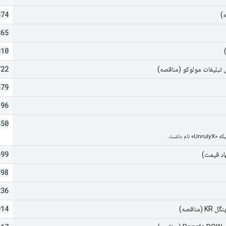
374
ه)
365
310
722
 تبلیغات مولوکو (مناقصه)
579
896
450
499
اد قیمت)
398
236
914
مناقصه)