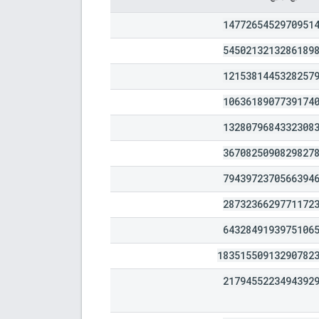
1477265452970951
5450213213286189
1215381445328257
1063618907739174
1328079684332308
3670825090829827
7943972370566394
2873236629771172
6432849193975106
18351550913290782
2179455223494392