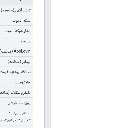
تولید آگهی (مناقصه)
شبکه ادموب
آبشار شبکه ادموب
اپ‌لوین
AppLovin (مناقصه)
بیدایز (مناقصه)
دستگاه پیشنهاد قیمت (idMachine
چارتبوست
پلتفرم شکلات (مناقص
رویداد سفارشی
صرافی دی‌تی*
* قبل از ۲۱ سپتامبر ۲۰۲۲، این شبکه «بازار فیبر» نام داشت.