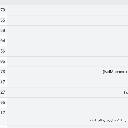
479
855
950
004
356
805
673
B)
317
527
ه)
395
917