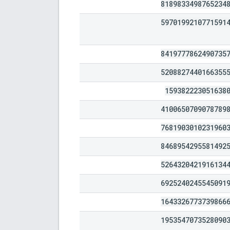
8189833498765234
5970199210771591
8419777862490735
5208827440166355
159382223051638
4100650709078789
7681903010231960
8468954295581492
5264320421916134
6925240245545091
1643326773739866
1953547073528090