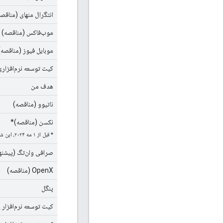
انتگرال منهای (مناقص
موب‌فاکس (مناقصه)
موبایل فیوز (مناقصه)
کیت توسعه نرم‌افزاری
هدف من
ناتیوو (مناقصه)
نکسن (مناقصه)*
* قبل از ۱ مه ۲۰۲۴، این شبکه «UnrulyX» نام داشت.
صرافی وان‌تگ (پیشنه
OpenX (مناقصه)
پنگل
کیت توسعه نرم‌افزار پنگل KR (