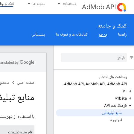
مستندات
نمونه ها
کمک و جا
AdMob API
کمک و جامعه
راهنما
مرجع
کتابخانه ها و نمونه ها
پشتیبانی
یادداشت های انتشار
صفحه اصلی
محصول
Ad
Mob API، Ad
Mob API، Ad
Mob API
v1
منابع تبلی
v1beta
فرهنگ لغت API
منابع تبلیغاتی
با استفاده از فهرست 
آداپتورها
نام منبع تبلیغات