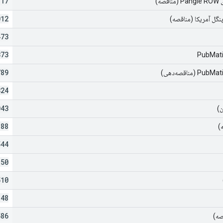
117
ه)
012
پنگل آمریکا (مناقصه)
473
373
PubMat
789
مناقصه‌دهی)
324
043
ن)
188
)
544
150
510
148
586
صه)