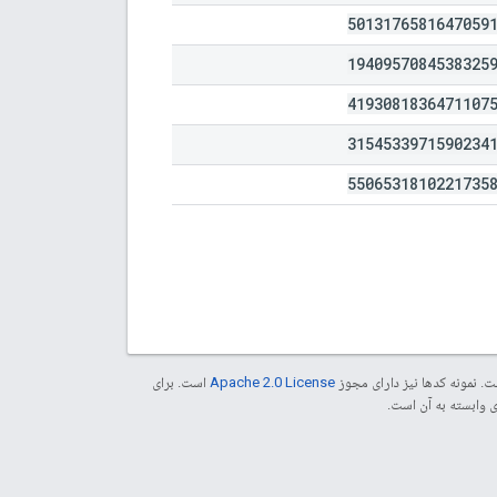
5013176581647059
1940957084538325
4193081836471107
3154533971590234
5506531810221735
. نمونه کدها نیز دارای مجوز
Apache 2.0 License
است. برای