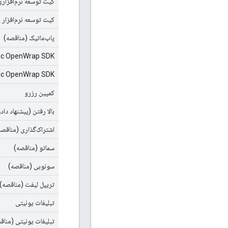
کیت توسعه نرم‌افزاری Pangle ROW (مناقص
کیت توسعه نرم‌افزار 
پاب‌ماتیک (مناقصه)
ic OpenWrap SDK
PubMatic OpenWrap SDK (
کمپین رزرو
بالا رفتن (پیشنهاد داد
اشتراک‌گذاری (مناقصه
سماتو (مناقصه)
سونوبی (مناقصه)
تریپل لیفت (مناقصه)
تبلیغات یونیتی
تبلیغات یونیتی (مناق