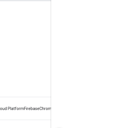
اطلاعات محصول
محدودیت های استفاده
قیمت‌گذاری
شرایط خدمات
loud Platform
Firebase
Chrome
Android