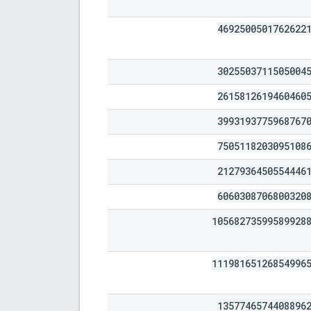
4692500501762622
3025503711505004
2615812619460460
3993193775968767
7505118203095108
2127936450554446
6060308706800320
10568273599589928
11198165126854996
1357746574408896