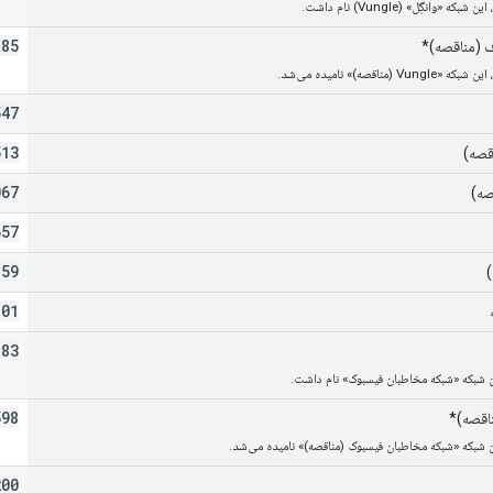
185
ف (مناقصه)*
547
513
067
صه)
657
159
801
883
598
ناقصه)*
200