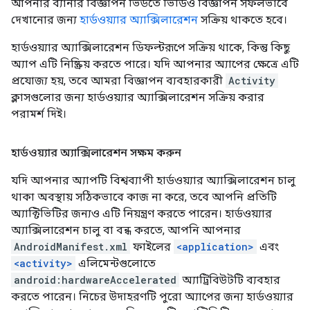
আপনার ব্যানার বিজ্ঞাপন ভিউতে ভিডিও বিজ্ঞাপন সফলভাবে
দেখানোর জন্য
হার্ডওয়্যার অ্যাক্সিলারেশন
সক্রিয় থাকতে হবে।
হার্ডওয়্যার অ্যাক্সিলারেশন ডিফল্টরূপে সক্রিয় থাকে, কিন্তু কিছু
অ্যাপ এটি নিষ্ক্রিয় করতে পারে। যদি আপনার অ্যাপের ক্ষেত্রে এটি
প্রযোজ্য হয়, তবে আমরা বিজ্ঞাপন ব্যবহারকারী
Activity
ক্লাসগুলোর জন্য হার্ডওয়্যার অ্যাক্সিলারেশন সক্রিয় করার
পরামর্শ দিই।
হার্ডওয়্যার অ্যাক্সিলারেশন সক্ষম করুন
যদি আপনার অ্যাপটি বিশ্বব্যাপী হার্ডওয়্যার অ্যাক্সিলারেশন চালু
থাকা অবস্থায় সঠিকভাবে কাজ না করে, তবে আপনি প্রতিটি
অ্যাক্টিভিটির জন্যও এটি নিয়ন্ত্রণ করতে পারেন। হার্ডওয়্যার
অ্যাক্সিলারেশন চালু বা বন্ধ করতে, আপনি আপনার
AndroidManifest.xml
ফাইলের
<application>
এবং
<activity>
এলিমেন্টগুলোতে
android:hardwareAccelerated
অ্যাট্রিবিউটটি ব্যবহার
করতে পারেন। নিচের উদাহরণটি পুরো অ্যাপের জন্য হার্ডওয়্যার