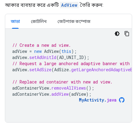
আকার ব্যবহার করে একটি
AdView
তৈরি করুন:
জাভা
কোটলিন
জেটপ্যাক কম্পোজ
// Create a new ad view.
adView
=
new
AdView
(
this
);
adView
.
setAdUnitId
(
AD_UNIT_ID
);
// Request a large anchored adaptive banner with a 
adView
.
setAdSize
(
AdSize
.
getLargeAnchoredAdaptiveBa
// Replace ad container with new ad view.
adContainerView
.
removeAllViews
();
adContainerView
.
addView
(
adView
);
MyActivity
.
java