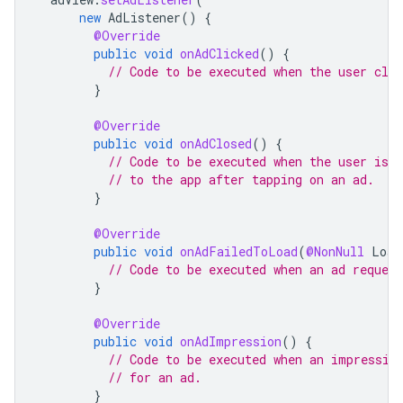
new
AdListener
()
{
@Override
public
void
onAdClicked
()
{
// Code to be executed when the user clic
}
@Override
public
void
onAdClosed
()
{
// Code to be executed when the user is a
// to the app after tapping on an ad.
}
@Override
public
void
onAdFailedToLoad
(
@NonNull
Load
// Code to be executed when an ad request
}
@Override
public
void
onAdImpression
()
{
// Code to be executed when an impressio
// for an ad.
}