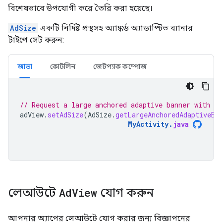
বিশেষভাবে উপযোগী করে তৈরি করা হয়েছে।
AdSize
একটি নির্দিষ্ট প্রস্থসহ অ্যাঙ্কর্ড অ্যাডাপ্টিভ ব্যানার
টাইপে সেট করুন:
জাভা
কোটলিন
জেটপ্যাক কম্পোজ
// Request a large anchored adaptive banner with a 
adView
.
setAdSize
(
AdSize
.
getLargeAnchoredAdaptiveBa
MyActivity
.
java
লেআউটে
Ad
View
যোগ করুন
আপনার অ্যাপের লেআউটে যোগ করার জন্য বিজ্ঞাপনের