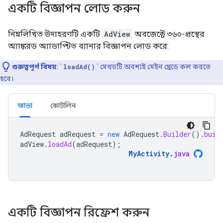
একটি বিজ্ঞাপন লোড করুন
নিম্নলিখিত উদাহরণটি একটি
AdView
অবজেক্টে ৩৬০-প্রস্থের
অ্যাঙ্করড অ্যাডাপ্টিভ ব্যানার বিজ্ঞাপন লোড করে:
গুরুত্বপূর্ণ বিষয়:
`
loadAd()
` মেথডটি অবশ্যই মেইন থ্রেডে কল করতে
হবে।
জাভা
কোটলিন
AdRequest
adRequest
=
new
AdRequest
.
Builder
().
buil
adView
.
loadAd
(
adRequest
);
MyActivity
.
java
একটি বিজ্ঞাপন রিফ্রেশ করুন