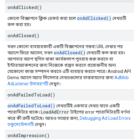
on
Ad
Clicked(
)
onAdClicked()
কোনো বিজ্ঞাপনে ক্লিক রেকর্ড করা হলে
মেথডটি
কল করা হয়।
on
Ad
Closed(
)
যখন কোনো ব্যবহারকারী একটি বিজ্ঞাপনের গন্তব্য URL দেখার পর
onAdClosed()
অ্যাপে ফিরে আসেন, তখন
মেথডটি কল করা হয়।
আপনার অ্যাপ স্থগিত থাকা কার্যকলাপ পুনরায় শুরু করতে বা
ইন্টারঅ্যাকশনের জন্য নিজেকে প্রস্তুত করতে প্রয়োজনীয় অন্য
যেকোনো কাজ সম্পাদন করতে এটি ব্যবহার করতে পারে। Android API
Demo অ্যাপে অ্যাড লিসেনার মেথডগুলোর বাস্তবায়নের জন্য
AdMob
AdListener উদাহরণটি
দেখুন।
on
Ad
Failed
To
Load(
)
onAdFailedToLoad()
মেথডটিই একমাত্র মেথড যাতে একটি
Load
Ad
Error
প্যারামিটার থাকে।
টাইপের error প্যারামিটারটি বর্ণনা
করে কী ত্রুটি ঘটেছে। আরও তথ্যের জন্য,
Debugging Ad Load Errors
ডকুমেন্টেশনটি
দেখুন।
on
Ad
Impression(
)