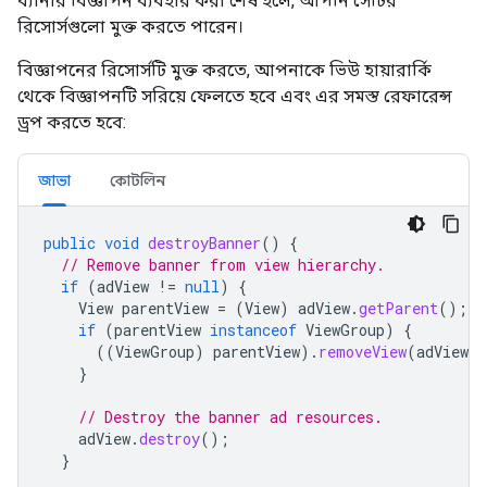
ব্যানার বিজ্ঞাপন ব্যবহার করা শেষ হলে, আপনি সেটির
রিসোর্সগুলো মুক্ত করতে পারেন।
বিজ্ঞাপনের রিসোর্সটি মুক্ত করতে, আপনাকে ভিউ হায়ারার্কি
থেকে বিজ্ঞাপনটি সরিয়ে ফেলতে হবে এবং এর সমস্ত রেফারেন্স
ড্রপ করতে হবে:
জাভা
কোটলিন
public
void
destroyBanner
()
{
// Remove banner from view hierarchy.
if
(
adView
!=
null
)
{
View
parentView
=
(
View
)
adView
.
getParent
();
if
(
parentView
instanceof
ViewGroup
)
{
((
ViewGroup
)
parentView
).
removeView
(
adView
)
}
// Destroy the banner ad resources.
adView
.
destroy
();
}