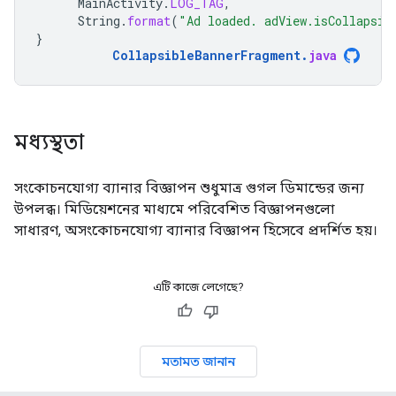
MainActivity
.
LOG_TAG
,
String
.
format
(
"Ad loaded. adView.isCollapsib
}
CollapsibleBannerFragment
.
java
মধ্যস্থতা
সংকোচনযোগ্য ব্যানার বিজ্ঞাপন শুধুমাত্র গুগল ডিমান্ডের জন্য
উপলব্ধ। মিডিয়েশনের মাধ্যমে পরিবেশিত বিজ্ঞাপনগুলো
সাধারণ, অসংকোচনযোগ্য ব্যানার বিজ্ঞাপন হিসেবে প্রদর্শিত হয়।
এটি কাজে লেগেছে?
মতামত জানান