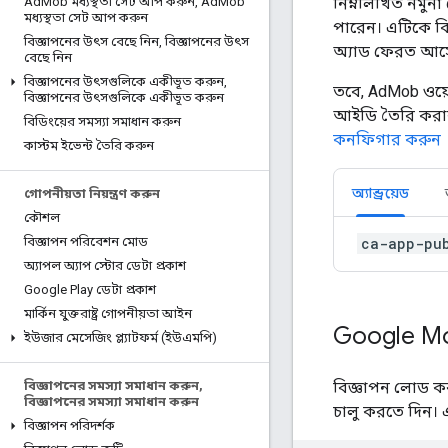
নিম্নলিখিত নমু
Ad
Mob মধ্যস্থতা সেট আপ করুন
,
Ad
Mob
মধ্যস্থতা সেট আপ করুন
পারেন। এটিকে বি
বিজ্ঞাপনের উৎস বেছে নিন
,
বিজ্ঞাপনের উৎস
অ্যাড ফেরত আসে
বেছে নিন
বিজ্ঞাপনের উৎসগুলিকে একীভূত করুন
,
তবে, AdMob ওয়ে
বিজ্ঞাপনের উৎসগুলিকে একীভূত করুন
আইডি তৈরি করা
বিডিংয়ের সমস্যা সমাধান করুন
কনফিগার করুন
কাস্টম ইভেন্ট তৈরি করুন
অ্যান্ড্রয়েড
গোপনীয়তা নিয়ন্ত্রণ করুন
কৌশল
ca-app-pu
বিজ্ঞাপন পরিবেশন মোড
অ্যাপল অ্যাপ স্টোর ডেটা প্রকাশ
Google Play ডেটা প্রকাশ
মার্কিন যুক্তরাষ্ট্র গোপনীয়তা আইন
Google Mob
ইউজার মেসেজিং প্ল্যাটফর্ম (ইউএমপি)
বিজ্ঞাপন লোড 
বিজ্ঞাপনের সমস্যা সমাধান করুন
,
বিজ্ঞাপনের সমস্যা সমাধান করুন
চালু করতে দিন। 
বিজ্ঞাপন পরিদর্শক