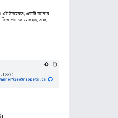
ে। এই উদাহরণে, একটি ব্যানার
ি বিজ্ঞাপন লোড করুন, এবং
n
.
Top
);
BannerViewSnippets
.
cs
ি।