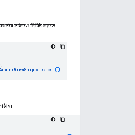
াস্টম সাইজও নির্দিষ্ট করতে
m
);
BannerViewSnippets
.
cs
াঠান।