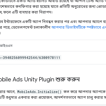
না কোডটিতে একটি অ্যাড ইউনিট আইডি রয়েছে যা আপনি টেস্ট অ্যা
শেষভাবে কনফিগার করা হয়েছে যাতে প্রতিটি অনুরোধের জন্য প্রোডা
, ফলে এটি ব্যবহার করা নিরাপদ।
ব ইন্টারফেসে একটি অ্যাপ নিবন্ধন করার পর এবং আপনার অ্যাপে ব্য
র পরে, ডেভেলপমেন্ট চলাকালীন
আপনার ডিভাইসটিকে স্পষ্টভাবে এক
।
আইওএস
b-3940256099942544/6300978111
ile Ads Unity Plugin
শুরু করুন
করার আগে,
MobileAds.Initialize()
কল করে আপনার অ্যাপক
এটি শুধুমাত্র একবার করা প্রয়োজন, আদর্শগতভাবে অ্যাপ চালু করার স