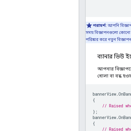
পরামর্শ:
আপনি বিজ্ঞাপ
সময় বিজ্ঞাপনগুলো কোনো ল্য
পরিষ্কার করে নতুন বিজ্ঞাপ
ব্যানার ভিউ ইভ
আপনার বিজ্ঞাপন
খোলা বা বন্ধ হও
bannerView
.
OnBan
{
// Raised wh
};
bannerView
.
OnBan
{
// Raised wh