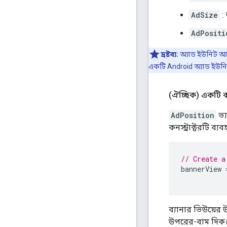
AdSize
:
AdPositi
দ্রষ্টব্য:
অ্যাড ইউনিট আই
একটি Android অ্যাড ইউন
(ঐচ্ছিক) একটি ক
AdPosition
ভ্য
কনস্ট্রাক্টরটি ব্
// Create a
bannerView
ব্যানার ভিউয়ের 
উপরের-বাম দিক