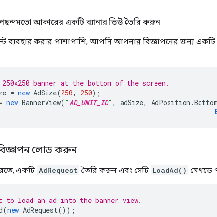
 পছন্দমতো আকারের একটি ব্যানার ভিউ তৈরি করুন
ান্ট ব্যবহার করার পাশাপাশি, আপনি আপনার বিজ্ঞাপনের জন্য একটি ক
 250x250 banner at the bottom of the screen.
ze
=
new
AdSize
(
250
,
250
);
=
new
BannerView
(
"
AD_UNIT_ID
"
,
adSize
,
AdPosition
.
Botto
 বিজ্ঞাপন লোড করুন
করতে, একটি
AdRequest
তৈরি করুন এবং সেটি
LoadAd()
মেথডে প
t to load an ad into the banner view.
d
(
new
AdRequest
());