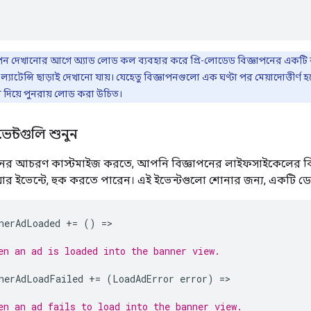
ন দেখানোর আগে অ্যাড লোড কল ব্যবহার করে প্রি-লোডেড বিজ্ঞাপনের একটি ক
াটেন্সি ছাড়াই দেখানো যায়। যেহেতু বিজ্ঞাপনগুলো এক ঘণ্টা পর মেয়াদোত্তীর্ণ হয
ন দিয়ে পুনরায় লোড করা উচিত।
েন্টগুলি শুনুন
ের আচরণ কাস্টমাইজ করতে, আপনি বিজ্ঞাপনের লাইফসাইকেলের বিভিন
য়ার ইভেন্টে, হুক করতে পারেন। এই ইভেন্টগুলো শোনার জন্য, একটি ড
nerAdLoaded
+=
()
=
en an ad is loaded into the banner view.
nerAdLoadFailed
+=
(
LoadAdError
error
)
=
en an ad fails to load into the banner view.