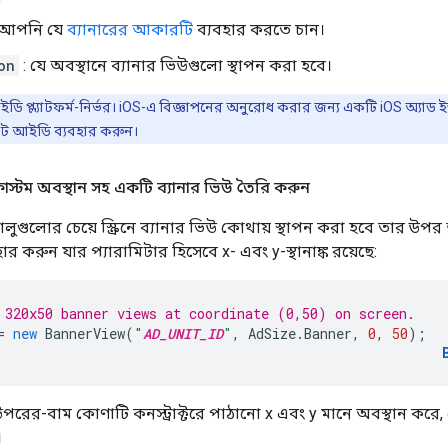
 আপনি যে
ব্যানারের আকারটি
ব্যবহার করতে চান।
on
: যে অবস্থানে ব্যানার ভিউগুলো স্থাপন করা হবে।
ডি প্ল্যাটফর্ম-নির্ভর। iOS-এ বিজ্ঞাপনের অনুরোধ করার জন্য একটি iOS অ্যা
িট আইডি ব্যবহার করুন।
াস্টম অবস্থান সহ একটি ব্যানার ভিউ তৈরি করুন
ালুগুলোর চেয়ে স্ক্রিনে ব্যানার ভিউ কোথায় স্থাপন করা হবে তার উপর 
যবহার করুন যার প্যারামিটার হিসেবে x- এবং y-স্থানাঙ্ক রয়েছে:
 320x50 banner views at coordinate (0,50) on screen.
=
new
BannerView
(
"
AD_UNIT_ID
"
,
AdSize
.
Banner
,
0
,
50
);
উপরের-বাম কোণাটি কনস্ট্রাক্টরে পাঠানো x এবং y মানে অবস্থান করে, যে
।