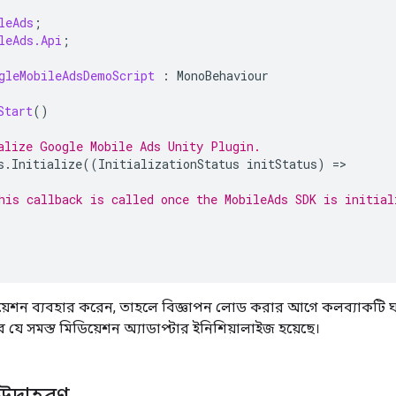
leAds
;
leAds.Api
;
gleMobileAdsDemoScript
:
MonoBehaviour
Start
()
alize 
Google Mobile Ads Unity Plugin
.
s
.
Initialize
((
InitializationStatus
initStatus
)
=
his callback is called once the MobileAds SDK is initial
েশন ব্যবহার করেন, তাহলে বিজ্ঞাপন লোড করার আগে কলব্যাকটি ঘটা 
 যে সমস্ত মিডিয়েশন অ্যাডাপ্টার ইনিশিয়ালাইজ হয়েছে।
 উদাহরণ