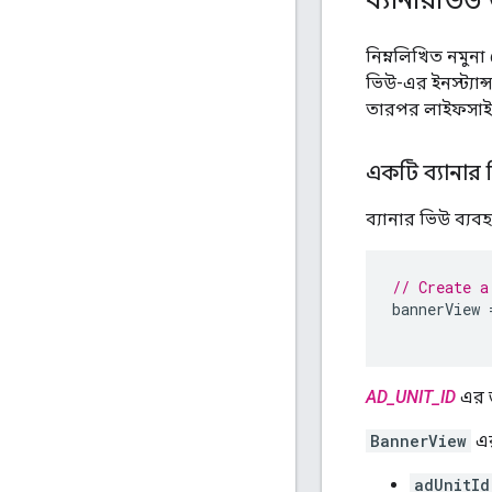
নিম্নলিখিত নমুনা
ভিউ-এর ইনস্ট্যান
তারপর লাইফসাইকেল
একটি ব্যানার
ব্যানার ভিউ ব্যব
// Create a
bannerView
AD_UNIT_ID
এর জ
BannerView
এর
adUnitId