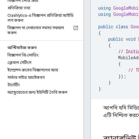
বিজ্ঞাপন লোড ত্রুটি
using
GoogleMobi
প্রতিক্রিয়া তথ্য
using
GoogleMobi
Crashlytics-এ বিজ্ঞাপন প্রতিক্রিয়া আইডি
লগ করুন
public
class
Goo
বিজ্ঞাপন না দেখানোর সমস্যা সমাধান
{
করুন
public
void
{
অপ্টিমাইজ করুন
// Initi
বিজ্ঞাপন প্রি-লোডিং
MobileAd
গ্লোবাল সেটিংস
{
// T
ইম্প্রেশন-স্তরের বিজ্ঞাপনের আয়
});
সার্ভার-সাইড যাচাইকরণ
}
টার্গেটিং
}
অ্যান্ড্রয়েডের জন্য ইউনিটি তৈরি করুন
আপনি যদি মিডিয়
এটি নিশ্চিত করবে
ব্যানারভিউ