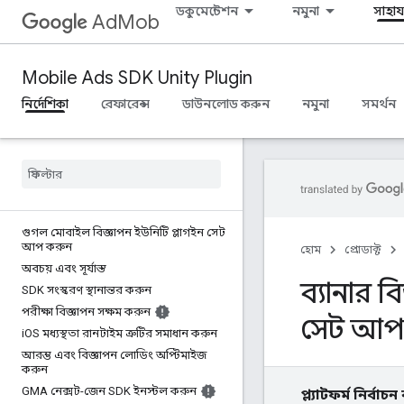
ডকুমেন্টেশন
নমুনা
সাহায্
AdMob
Mobile Ads SDK Unity Plugin
নির্দেশিকা
রেফারেন্স
ডাউনলোড করুন
নমুনা
সমর্থন
গুগল মোবাইল বিজ্ঞাপন ইউনিটি প্লাগইন সেট
আপ করুন
হোম
প্রোডাক্ট
অবচয় এবং সূর্যাস্ত
ব্যানার 
SDK সংস্করণ স্থানান্তর করুন
পরীক্ষা বিজ্ঞাপন সক্ষম করুন
সেট আপ
i
OS মধ্যস্থতা রানটাইম ত্রুটির সমাধান করুন
আরম্ভ এবং বিজ্ঞাপন লোডিং অপ্টিমাইজ
করুন
GMA নেক্সট-জেন SDK ইনস্টল করুন
প্ল্যাটফর্ম নির্বাচ