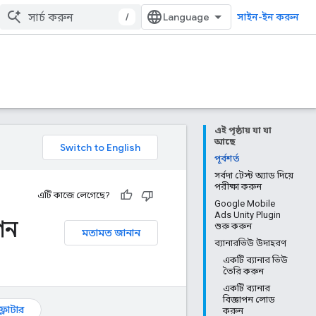
/
সাইন-ইন করুন
এই পৃষ্ঠায় যা যা
আছে
পূর্বশর্ত
সর্বদা টেস্ট অ্যাড দিয়ে
পরীক্ষা করুন
এটি কাজে লেগেছে?
Google Mobile
Ads Unity Plugin
াপন
শুরু করুন
মতামত জানান
ব্যানারভিউ উদাহরণ
একটি ব্যানার ভিউ
তৈরি করুন
একটি ব্যানার
বিজ্ঞাপন লোড
ফ্লাটার
করুন