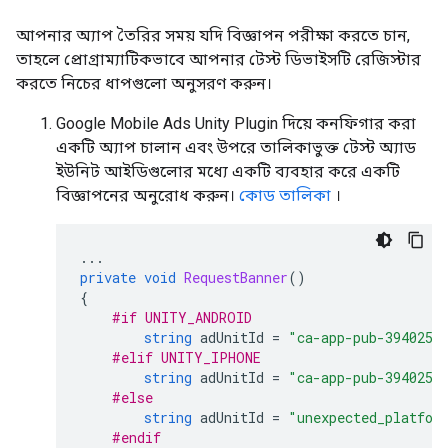
আপনার অ্যাপ তৈরির সময় যদি বিজ্ঞাপন পরীক্ষা করতে চান,
তাহলে প্রোগ্রাম্যাটিকভাবে আপনার টেস্ট ডিভাইসটি রেজিস্টার
করতে নিচের ধাপগুলো অনুসরণ করুন।
Google Mobile Ads Unity Plugin
দিয়ে কনফিগার করা
একটি অ্যাপ চালান এবং উপরে তালিকাভুক্ত টেস্ট অ্যাড
ইউনিট আইডিগুলোর মধ্যে একটি ব্যবহার করে একটি
বিজ্ঞাপনের অনুরোধ করুন।
কোড তালিকা
।
...
private
void
RequestBanner
()
{
#if UNITY_ANDROID
string
adUnitId
=
"ca-app-pub-3940256
#elif UNITY_IPHONE
string
adUnitId
=
"ca-app-pub-3940256
#else
string
adUnitId
=
"unexpected_platfor
#endif