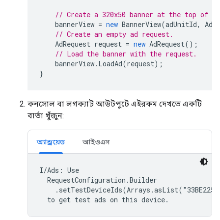
// Create a 320x50 banner at the top of th
bannerView
=
new
BannerView
(
adUnitId
,
AdS
// Create an empty ad request.
AdRequest
request
=
new
AdRequest
();
// Load the banner with the request.
bannerView
.
LoadAd
(
request
);
}
কনসোল বা লগক্যাট আউটপুটে এইরকম দেখতে একটি
বার্তা খুঁজুন:
অ্যান্ড্রয়েড
আইওএস
I/Ads: Use

  RequestConfiguration.Builder

    .setTestDeviceIds(Arrays.asList("33BE2250B
  to get test ads on this device.