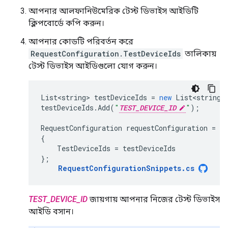
আপনার আলফানিউমেরিক টেস্ট ডিভাইস আইডিটি
ক্লিপবোর্ডে কপি করুন।
আপনার কোডটি পরিবর্তন করে
RequestConfiguration.TestDeviceIds
তালিকায়
টেস্ট ডিভাইস আইডিগুলো যোগ করুন।
List<string>
testDeviceIds
=
new
List<string>
testDeviceIds
.
Add
(
"
TEST_DEVICE_ID
"
);
RequestConfiguration
requestConfiguration
=
ne
{
TestDeviceIds
=
testDeviceIds
};
RequestConfigurationSnippets
.
cs
TEST_DEVICE_ID
জায়গায় আপনার নিজের টেস্ট ডিভাইস
আইডি বসান।