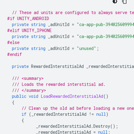
// These ad units are configured to always serve t
#if UNITY_ANDROID
private
string
_adUnitId
=
"ca-app-pub-39402560999
#elif UNITY_IPHONE
private
string
_adUnitId
=
"ca-app-pub-39402560999
#else
private
string
_adUnitId
=
"unused"
;
#endif
private
RewardedInterstitialAd
_rewardedInterstitia
/// <summary>
/// Loads the rewarded interstitial ad.
/// </summary>
public
void
LoadRewardedInterstitialAd
()
{
// Clean up the old ad before loading a new one
if
(
_rewardedInterstitialAd
!=
null
)
{
_rewardedInterstitialAd
.
Destroy
();
_rewardedInterstitialAd
=
null
;