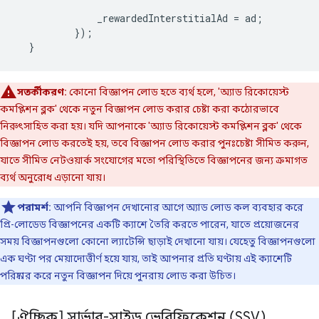
_rewardedInterstitialAd
=
ad
;
});
}
সতর্কীকরণ:
কোনো বিজ্ঞাপন লোড হতে ব্যর্থ হলে, 'অ্যাড রিকোয়েস্ট
কমপ্লিশন ব্লক' থেকে নতুন বিজ্ঞাপন লোড করার চেষ্টা করা কঠোরভাবে
নিরুৎসাহিত করা হয়। যদি আপনাকে 'অ্যাড রিকোয়েস্ট কমপ্লিশন ব্লক' থেকে
বিজ্ঞাপন লোড করতেই হয়, তবে বিজ্ঞাপন লোড করার পুনঃচেষ্টা সীমিত করুন,
যাতে সীমিত নেটওয়ার্ক সংযোগের মতো পরিস্থিতিতে বিজ্ঞাপনের জন্য ক্রমাগত
ব্যর্থ অনুরোধ এড়ানো যায়।
পরামর্শ:
আপনি বিজ্ঞাপন দেখানোর আগে অ্যাড লোড কল ব্যবহার করে
প্রি-লোডেড বিজ্ঞাপনের একটি ক্যাশে তৈরি করতে পারেন, যাতে প্রয়োজনের
সময় বিজ্ঞাপনগুলো কোনো ল্যাটেন্সি ছাড়াই দেখানো যায়। যেহেতু বিজ্ঞাপনগুলো
এক ঘণ্টা পর মেয়াদোত্তীর্ণ হয়ে যায়, তাই আপনার প্রতি ঘণ্টায় এই ক্যাশেটি
পরিষ্কার করে নতুন বিজ্ঞাপন দিয়ে পুনরায় লোড করা উচিত।
[ঐচ্ছিক] সার্ভার-সাইড ভেরিফিকেশন (SSV)