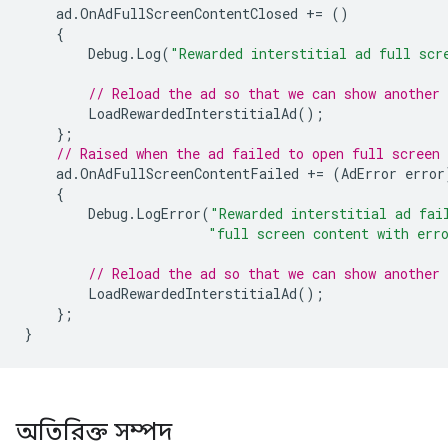
ad
.
OnAdFullScreenContentClosed
+=
()
{
Debug
.
Log
(
"Rewarded interstitial ad full scr
// Reload the ad so that we can show another 
LoadRewardedInterstitialAd
();
};
// Raised when the ad failed to open full screen 
ad
.
OnAdFullScreenContentFailed
+=
(
AdError
error
{
Debug
.
LogError
(
"Rewarded interstitial ad fai
"full screen content with err
// Reload the ad so that we can show another 
LoadRewardedInterstitialAd
();
};
}
অতিরিক্ত সম্পদ