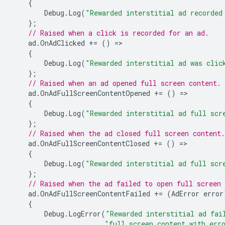
{
Debug
.
Log
(
"Rewarded interstitial ad recorded
};
// Raised when a click is recorded for an ad.
ad
.
OnAdClicked
+=
()
=
{
Debug
.
Log
(
"Rewarded interstitial ad was clic
};
// Raised when an ad opened full screen content.
ad
.
OnAdFullScreenContentOpened
+=
()
=
{
Debug
.
Log
(
"Rewarded interstitial ad full scr
};
// Raised when the ad closed full screen content.
ad
.
OnAdFullScreenContentClosed
+=
()
=
{
Debug
.
Log
(
"Rewarded interstitial ad full scr
};
// Raised when the ad failed to open full screen 
ad
.
OnAdFullScreenContentFailed
+=
(
AdError
error
{
Debug
.
LogError
(
"Rewarded interstitial ad fai
"full screen content with err