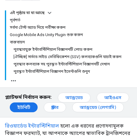
এই পৃষ্ঠায় যা যা আছে
পূর্বশর্ত
সর্বদা টেস্ট অ্যাড দিয়ে পরীক্ষা করুন
Google Mobile Ads Unity Plugin শুরু করুন
বাস্তবায়ন
পুরস্কারযুক্ত ইন্টারস্টিশিয়াল বিজ্ঞাপনটি লোড করুন
[ঐচ্ছিক] সার্ভার-সাইড ভেরিফিকেশন (SSV) কলব্যাকগুলি যাচাই করুন
পুরস্কার কলব্যাক সহ পুরস্কৃত ইন্টারস্টিশিয়াল বিজ্ঞাপনটি দেখান
পুরস্কৃত ইন্টারস্টিশিয়াল বিজ্ঞাপন ইভেন্টগুলি শুনুন
প্ল্যাটফর্ম নির্বাচন করুন:
অ্যান্ড্রয়েড
আইওএস
ইউনিটি
ফ্লাটার
অ্যান্ড্রয়েড (লেগ্যাসি)
রিওয়ার্ডেড ইন্টারস্টিশিয়াল
হলো এক ধরনের প্রণোদনামূলক
বিজ্ঞাপন ফরম্যাট, যা আপনাকে অ্যাপের স্বাভাবিক ট্রানজিশনের