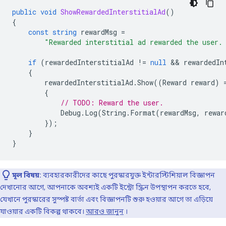
public
void
ShowRewardedInterstitialAd
()
{
const
string
rewardMsg
=
"Rewarded interstitial ad rewarded the user.
if
(
rewardedInterstitialAd
!=
null
 && 
rewardedIn
{
rewardedInterstitialAd
.
Show
((
Reward
reward
)
{
// TODO: Reward the user.
Debug
.
Log
(
String
.
Format
(
rewardMsg
,
rewar
});
}
}
মূল বিষয়:
ব্যবহারকারীদের কাছে পুরস্কারযুক্ত ইন্টারস্টিশিয়াল বিজ্ঞাপন
দেখানোর আগে, আপনাকে অবশ্যই একটি ইন্ট্রো স্ক্রিন উপস্থাপন করতে হবে,
যেখানে পুরস্কারের সুস্পষ্ট বার্তা এবং বিজ্ঞাপনটি শুরু হওয়ার আগে তা এড়িয়ে
যাওয়ার একটি বিকল্প থাকবে।
আরও জানুন
।