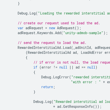
}
Debug
.
Log
(
"Loading the rewarded interstitial a
// create our request used to load the ad.
var
adRequest
=
new
AdRequest
();
adRequest
.
Keywords
.
Add
(
"unity-admob-sample"
);
// send the request to load the ad.
RewardedInterstitialAd
.
Load
(
_adUnitId
,
adReque
(
RewardedInterstitialAd
ad
,
LoadAdError
er
{
// if error is not null, the load reque
if
(
error
!=
null
||
ad
==
null
)
{
Debug
.
LogError
(
"rewarded interstit
"with error : "
+
e
return
;
}
Debug
.
Log
(
"Rewarded interstitial ad lo
+
ad
.
GetResponseInfo
());