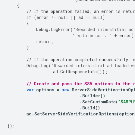
{
// If the operation failed, an error is retur
if
(
error
!=
null
||
ad
==
null
)
{
Debug
.
LogError
(
"Rewarded interstitial ad
" with error : "
+
error
)
return
;
}
// If the operation completed successfully, 
Debug
.
Log
(
"Rewarded interstitial ad loaded w
ad
.
GetResponseInfo
());
// Create and pass the SSV options to the 
var
options
=
new
ServerSideVerificationOp
.
Builder
()
.
SetCustomData
(
"SAMPL
.
Build
()
ad
.
SetServerSideVerificationOptions
(
option
});