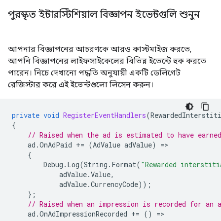
পুরস্কৃত ইন্টারস্টিশিয়াল বিজ্ঞাপন ইভেন্টগুলি শুনুন
আপনার বিজ্ঞাপনের আচরণকে আরও কাস্টমাইজ করতে,
আপনি বিজ্ঞাপনের লাইফসাইকেলের বিভিন্ন ইভেন্টে হুক করতে
পারেন। নিচে দেখানো পদ্ধতি অনুযায়ী একটি ডেলিগেট
রেজিস্টার করে এই ইভেন্টগুলো লিসেন করুন।
private
void
RegisterEventHandlers
(
RewardedInterstit
{
// Raised when the ad is estimated to have earne
ad
.
OnAdPaid
+=
(
AdValue
adValue
)
=
{
Debug
.
Log
(
String
.
Format
(
"Rewarded interstiti
adValue
.
Value
,
adValue
.
CurrencyCode
));
};
// Raised when an impression is recorded for an 
ad
.
OnAdImpressionRecorded
+=
()
=