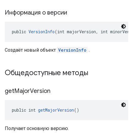
Информация о версии
public 
VersionInfo
(int majorVersion, int minorVers
Создаёт новый объект
VersionInfo
.
Общедоступные методы
get
Major
Version
public int 
getMajorVersion
()
Получает основную версию.