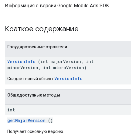
r
Информация о версии Google Mobile Ads SDK.
Краткое содержание
n
com.google.android.gms.ads.interstitial
Государственные строители
customevent
tb
VersionInfo
(int majorVersion, int
minorVersion, int microVersion)
VersionInfo
Создаёт новый объект
.
Общедоступные методы
межстраничное
int
getMajorVersion
()
Получает основную версию.