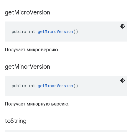
get
Micro
Version
public int 
getMicroVersion
()
Получает микроверсию.
get
Minor
Version
public int 
getMinorVersion
()
Получает минорную версию.
to
String