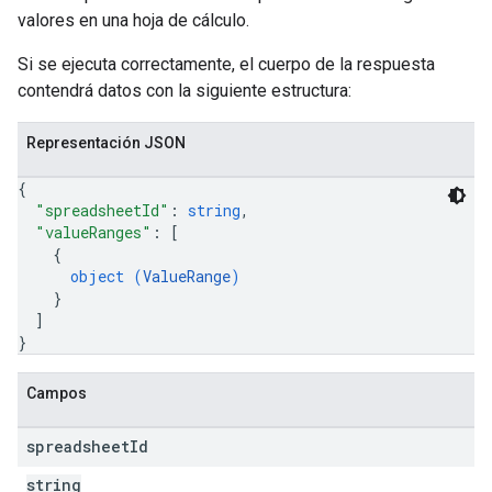
valores en una hoja de cálculo.
Si se ejecuta correctamente, el cuerpo de la respuesta
contendrá datos con la siguiente estructura:
Representación JSON
{
"spreadsheetId"
: 
string
,
"valueRanges"
: 
[
{
object (
ValueRange
)
}
]
}
Campos
spreadsheet
Id
string