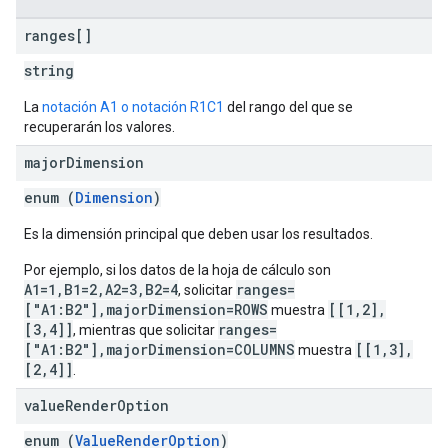
ranges[]
string
La
notación A1 o notación R1C1
del rango del que se
recuperarán los valores.
major
Dimension
enum (
Dimension
)
Es la dimensión principal que deben usar los resultados.
Por ejemplo, si los datos de la hoja de cálculo son
A1=1,B1=2,A2=3,B2=4
ranges=
, solicitar
["A1:B2"],majorDimension=ROWS
[[1,2],
muestra
[3,4]]
ranges=
, mientras que solicitar
["A1:B2"],majorDimension=COLUMNS
[[1,3],
muestra
[2,4]]
.
value
Render
Option
enum (
ValueRenderOption
)