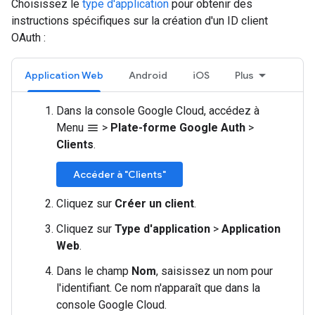
Choisissez le
type d'application
pour obtenir des
instructions spécifiques sur la création d'un ID client
OAuth :
Application Web
Android
iOS
Plus
Dans la console Google Cloud, accédez à
Menu
>
Plate-forme Google Auth
>
menu
Clients
.
Accéder à "Clients"
Cliquez sur
Créer un client
.
Cliquez sur
Type d'application
>
Application
Web
.
Dans le champ
Nom
, saisissez un nom pour
l'identifiant. Ce nom n'apparaît que dans la
console Google Cloud.