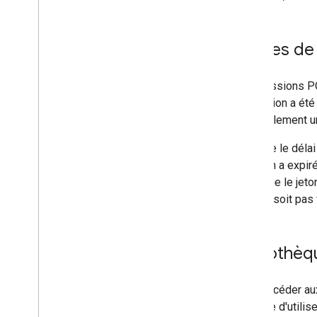
Ressources pour les expéditeurs
AMP pour Gmail
Limites de
Consignes pour les expéditeurs
d'e-mails en masse
Envoyer un e-mail au CSS
Les sessions PO
Balisage des e-mails
la session a été 
Promotions par e-mail
(généralement u
Réactions par e-mail
Lorsque le délai
session a expiré
Fournisseur de contenu Android
vous que le jeton
Aperçu
qu'il ne soit pas 
Télécharger une application
exemple
Principes de base des fournisseurs
de contenu
Bibliothè
Étendre et automatiser
Pour accéder aux
Modules complémentaires
pratique d'utili
Apps Script