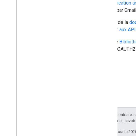
Authentication a
charge par Gmail
En plus de la
doc
accéder aux API
La page
Bibliot
SASL XOAUTH2 
Sauf indication contraire, 
Apache 2.0
. Pour en savoir
Dernière mise à jour le 202