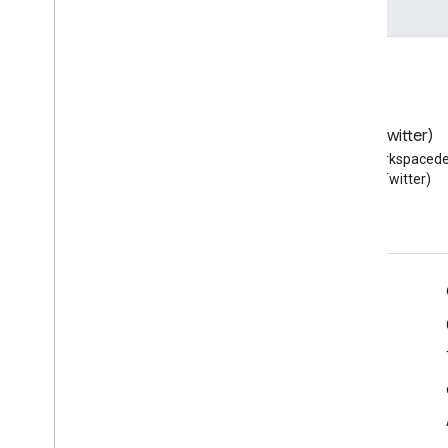
Blog
X (Twitter)
Lire le blog des développeurs
Suivez @workspacede
Google Workspace
X (Twitter)
Google Workspace for Developers
Présentation de la plate-forme
Produits pour les développeurs
Notes de version
Assistance réservée aux développeurs