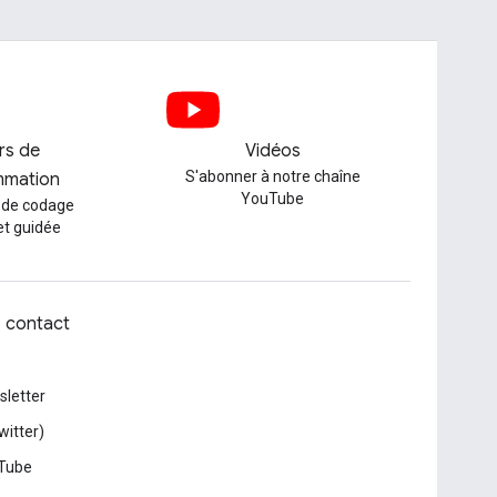
ers de
Vidéos
S'abonner à notre chaîne
mmation
YouTube
 de codage
et guidée
z contact
letter
witter)
Tube