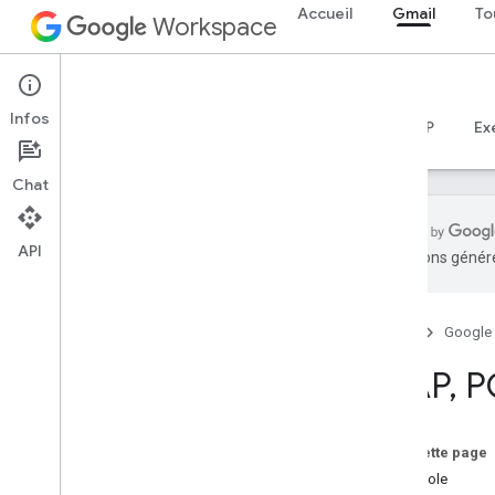
Accueil
Gmail
To
Workspace
Gmail
Infos
Aperçu
Guides
Référence
Serveur MCP
Ex
Chat
API
traductions généré
Premiers pas
Présentation de l'API Gmail
Accueil
Google
Premiers pas avec
Google Workspace
IMAP
,
P
Configurer le consentement OAuth
API Gmail
Sur cette page
Authentification et autorisation
Protocole
Guides de démarrage rapide