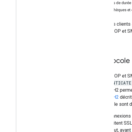
Limites de durée
Créer et envoyer un e-mail
Bibliothèques et
Gérer les boîtes aux lettres
Gérer les paramètres
Pour les client
Techniques et bonnes pratiques
IMAP, POP et SMT
Dépannage
secteur.
Migrer depuis l'API Email Settings
IMAP pour Gmail
Protocole
Aperçu
Mécanisme XOAUTH2
IMAP, POP et SM
Bibliothèques et exemples
AUTHENTICATE
Extensions IMAP
XOAUTH2 permet a
XOAUTH2
décri
API Postmaster Tools
protocole sont d
Aperçu
Guides de démarrage rapide
Les connexions 
Comment faire pour…
nécessitent SSL
Dépannage
texte brut, avan