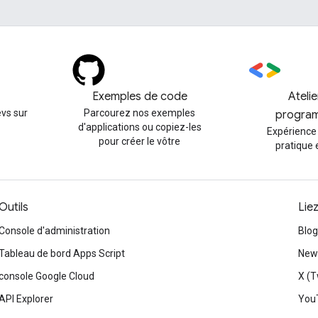
Exemples de code
Ateli
vs sur
Parcourez nos exemples
progra
d'applications ou copiez-les
Expérience
pour créer le vôtre
pratique 
Outils
Lie
Console d'administration
Blog
Tableau de bord Apps Script
News
console Google Cloud
X (T
API Explorer
You