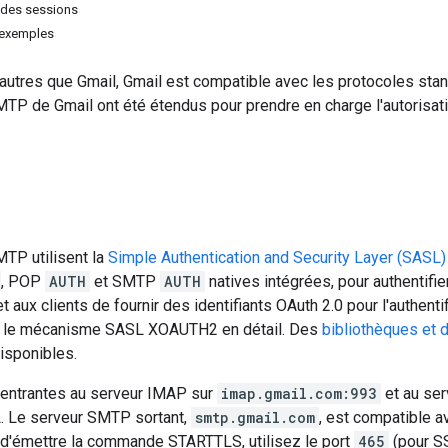
 des sessions
 exemples
s autres que Gmail, Gmail est compatible avec les protocoles s
P de Gmail ont été étendus pour prendre en charge l'autorisati
TP utilisent la
Simple Authentication and Security Layer (SASL)
, POP
AUTH
et SMTP
AUTH
natives intégrées, pour authentifi
ux clients de fournir des identifiants OAuth 2.0 pour l'authentif
t le mécanisme SASL XOAUTH2 en détail. Des
bibliothèques et
isponibles.
entrantes au serveur IMAP sur
imap.gmail.com:993
et au se
. Le serveur SMTP sortant,
smtp.gmail.com
, est compatible a
t d'émettre la commande STARTTLS, utilisez le port
465
(pour SS