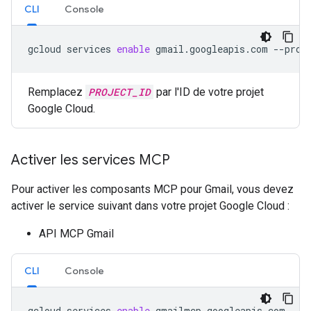
CLI
Console
gcloud
services
enable
gmail.googleapis.com
--proj
Remplacez
PROJECT_ID
par l'ID de votre projet
Google Cloud.
Activer les services MCP
Pour activer les composants MCP pour Gmail, vous devez
activer le service suivant dans votre projet Google Cloud :
API MCP Gmail
CLI
Console
gcloud
services
enable
gmailmcp.googleapis.com
--p