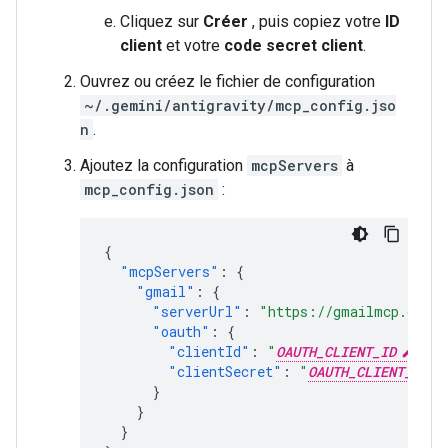
Cliquez sur
Créer
, puis copiez votre
ID
client
et votre
code secret client
.
Ouvrez ou créez le fichier de configuration
~/.gemini/antigravity/mcp_config.jso
n
.
Ajoutez la configuration
mcpServers
à
mcp_config.json
:
{
"mcpServers"
:
{
"gmail"
:
{
"serverUrl"
:
"https://gmailmcp.googl
"oauth"
:
{
"clientId"
:
"
OAUTH_CLIENT_ID
"
,
"clientSecret"
:
"
OAUTH_CLIENT_SECR
}
}
}