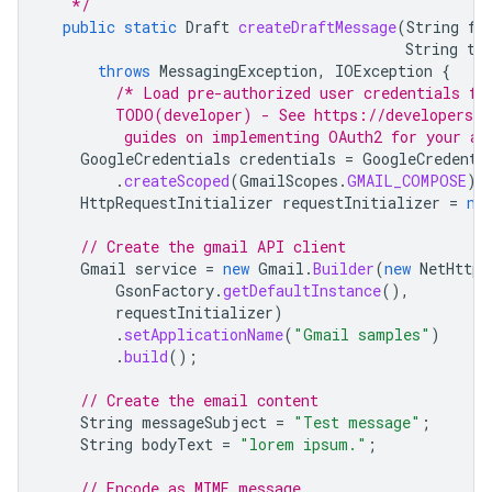
   */
public
static
Draft
createDraftMessage
(
String
fr
String
to
throws
MessagingException
,
IOException
{
/* Load pre-authorized user credentials fr
        TODO(developer) - See https://developers.g
         guides on implementing OAuth2 for your ap
GoogleCredentials
credentials
=
GoogleCredenti
.
createScoped
(
GmailScopes
.
GMAIL_COMPOSE
);
HttpRequestInitializer
requestInitializer
=
ne
// Create the gmail API client
Gmail
service
=
new
Gmail
.
Builder
(
new
NetHttpT
GsonFactory
.
getDefaultInstance
(),
requestInitializer
)
.
setApplicationName
(
"Gmail samples"
)
.
build
();
// Create the email content
String
messageSubject
=
"Test message"
;
String
bodyText
=
"lorem ipsum."
;
// Encode as MIME message