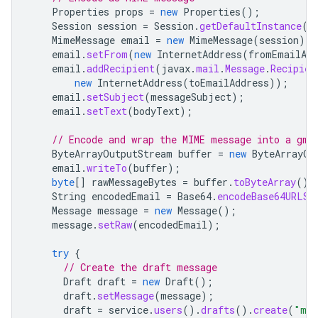
Properties
props
=
new
Properties
();
Session
session
=
Session
.
getDefaultInstance
(
p
MimeMessage
email
=
new
MimeMessage
(
session
);
email
.
setFrom
(
new
InternetAddress
(
fromEmailAdd
email
.
addRecipient
(
javax
.
mail
.
Message
.
Recipien
new
InternetAddress
(
toEmailAddress
));
email
.
setSubject
(
messageSubject
);
email
.
setText
(
bodyText
);
// Encode and wrap the MIME message into a gma
ByteArrayOutputStream
buffer
=
new
ByteArrayOu
email
.
writeTo
(
buffer
);
byte
[]
rawMessageBytes
=
buffer
.
toByteArray
();
String
encodedEmail
=
Base64
.
encodeBase64URLSa
Message
message
=
new
Message
();
message
.
setRaw
(
encodedEmail
);
try
{
// Create the draft message
Draft
draft
=
new
Draft
();
draft
.
setMessage
(
message
);
draft
=
service
.
users
().
drafts
().
create
(
"me