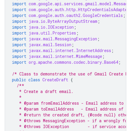
import
com.google.api.services.gmail.model.Message
import
com.google.auth.http.HttpCredentialsAdapter
import
com.google.auth.oauth2.GoogleCredentials
;
import
java.io.ByteArrayOutputStream
;
import
java.io.IOException
;
import
java.util.Properties
;
import
javax.mail.MessagingException
;
import
javax.mail.Session
;
import
javax.mail.internet.InternetAddress
;
import
javax.mail.internet.MimeMessage
;
import
org.apache.commons.codec.binary.Base64
;
/* Class to demonstrate the use of Gmail Create Dr
public
class
CreateDraft
{
/**
   * Create a draft email.
   *
   * @param fromEmailAddress - Email address to ap
   * @param toEmailAddress   - Email address of th
   * @return the created draft, {@code null} other
   * @throws MessagingException - if a wrongly for
   * @throws IOException        - if service accou