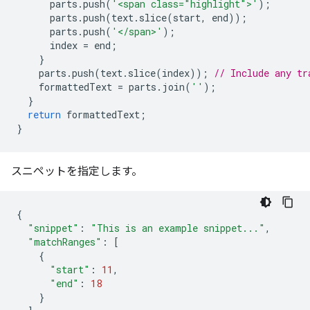
parts
.
push
(
'<span class="highlight">'
);
parts
.
push
(
text
.
slice
(
start
,
end
));
parts
.
push
(
'</span>'
);
index
=
end
;
}
parts
.
push
(
text
.
slice
(
index
));
// Include any tr
formattedText
=
parts
.
join
(
''
);
}
return
formattedText
;
}
スニペットを指定します。
{
"snippet"
:
"This is an example snippet..."
,
"matchRanges"
:
[
{
"start"
:
11
,
"end"
:
18
}