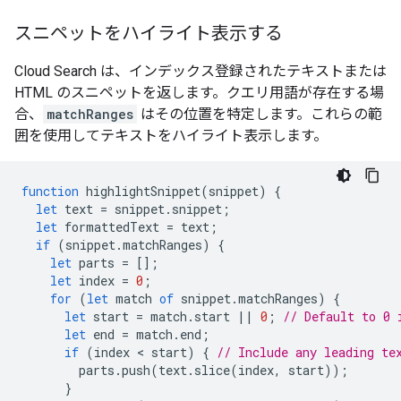
スニペットをハイライト表示する
Cloud Search は、インデックス登録されたテキストまたは
HTML のスニペットを返します。クエリ用語が存在する場
合、
matchRanges
はその位置を特定します。これらの範
囲を使用してテキストをハイライト表示します。
function
highlightSnippet
(
snippet
)
{
let
text
=
snippet
.
snippet
;
let
formattedText
=
text
;
if
(
snippet
.
matchRanges
)
{
let
parts
=
[];
let
index
=
0
;
for
(
let
match
of
snippet
.
matchRanges
)
{
let
start
=
match
.
start
||
0
;
// Default to 0 
let
end
=
match
.
end
;
if
(
index
 < 
start
)
{
// Include any leading te
parts
.
push
(
text
.
slice
(
index
,
start
));
}