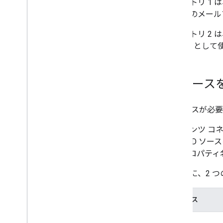
リポジトリ 1 は、
メインのメール
リポジトリ 2
外部 ID とし
ID ソー
ID ソースが必
コンテンツ コネ
です。ID ソー
す。プロパティ
次の表に、2 つの
ID ソース
id1