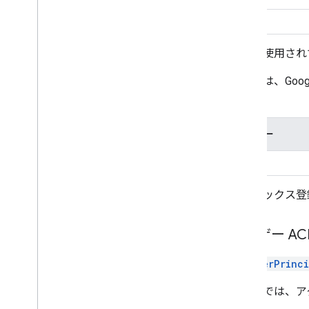
id2
企業で使用されて
次の表は、Goog
す。
ユーザー
Ann
インデックス登録
ユーザー AC
getUserPrinc
次の例では、ア