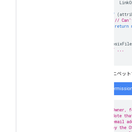
LinkO
if
(
attri
// Can'
return
}
PosixFile
// ...
}
次のスニペット
FilePermissio
// Owner, f
// Note tha
// email ad
// by the O