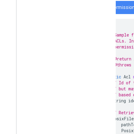
FilePermissio
/**
 * Sample f
 * ACLs. In
 * permissi
 *
 * @return 
 * @throws 
 */
static
Acl
// Id of 
// but ma
// based 
String
id
// Retrie
PosixFile
pathT
Posix