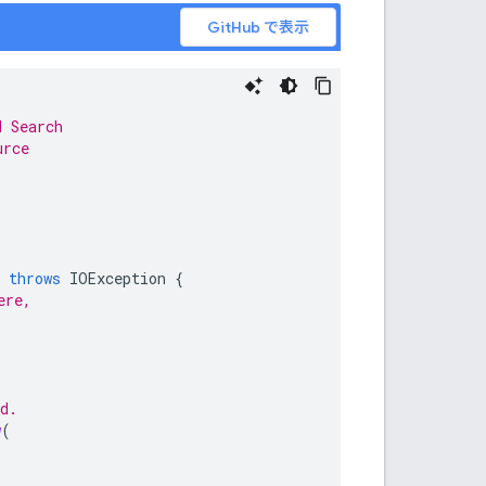
GitHub で表示
d Search
urce
throws
IOException
{
ere,
d.
w
(