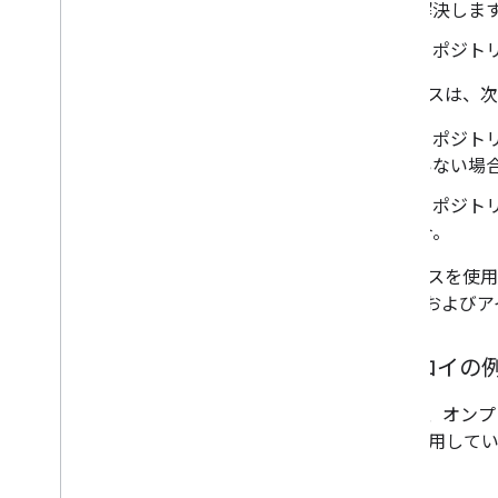
解決しま
リポジトリ
ID ソースは、
リポジトリが
いない場
リポジトリ
合。
ID ソースを
作成時およびア
デプロイの
図 1 は、オ
ID を使用して