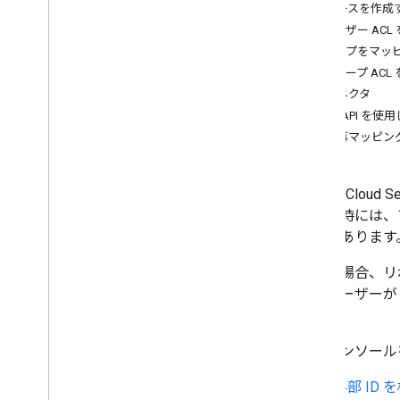
Cloud Search インデックス登録キュ
ID ソースを作成
ー
ユーザー ACL
異なる ID システムを同期する
グループをマッ
類義語を定義する
グループ ACL
構成ファイル内の機密情報を難読化
ID コネクタ
する
REST API を使
サムネイルを有効にする
ID を再マッピン
手動での削除後にリビジョンを処理
する
検索インターフェースを作成する
Google Cl
検索エクスペリエンスを最適化する
ス登録時には、ア
モニタリングとセキュリティ
必要があります
既知の問題
サンプル
多くの場合、リ
か、ユーザーが
す。
管理コンソール
外部 ID