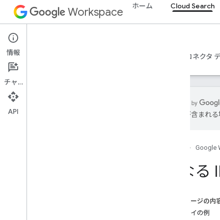
ホーム
Cloud Search
Workspace
Cloud Search
情報
概要
ガイド
リファレンス
サポート
コネクタ 
チャット
API
は誤りが含まれる
Google Cloud Search の概要
使ってみる
ホーム
Google 
スキーマを作成して登録する
コネクタの作成
異なる 
コネクタをデプロイする
その他のコネクタトピック
コネクタ設定の調整
このページの内
ACL のマッピング
デプロイの例