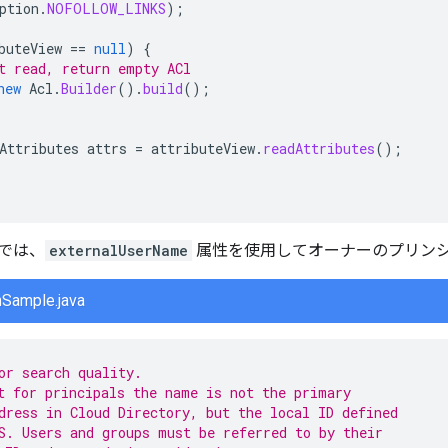
ption
.
NOFOLLOW_LINKS
);
buteView
==
null
)
{
t read, return empty ACl
new
Acl
.
Builder
().
build
();
Attributes
attrs
=
attributeView
.
readAttributes
();
では、
externalUserName
属性を使用してオーナーのプリン
nSample.java
or search quality.
t for principals the name is not the primary
dress in Cloud Directory, but the local ID defined
S. Users and groups must be referred to by their