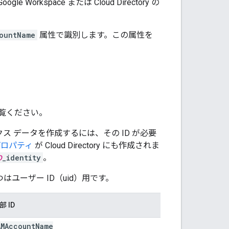
kspace または Cloud Directory の
ountName
属性で識別します。この属性を
覧ください。
クス データを作成するには、その ID が必要
プロパティ
が Cloud Directory にも作成されま
D
_identity
。
つはユーザー ID（uid）用です。
部 ID
AMAccount
Name