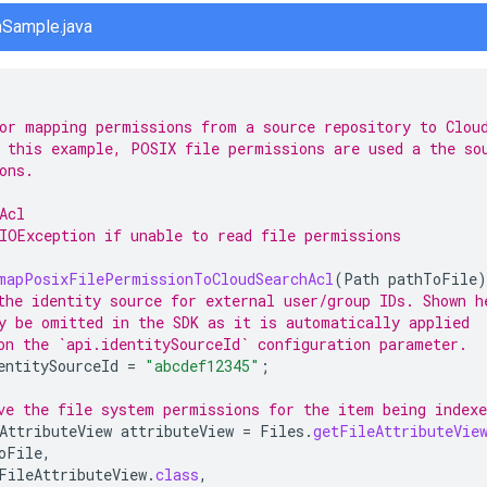
nSample.java
or mapping permissions from a source repository to Clou
 this example, POSIX file permissions are used a the so
ons.
Acl
IOException if unable to read file permissions
mapPosixFilePermissionToCloudSearchAcl
(
Path
pathToFile
)
the identity source for external user/group IDs. Shown h
y be omitted in the SDK as it is automatically applied
on the `api.identitySourceId` configuration parameter.
entitySourceId
=
"abcdef12345"
;
ve the file system permissions for the item being indexe
AttributeView
attributeView
=
Files
.
getFileAttributeVie
oFile
,
FileAttributeView
.
class
,