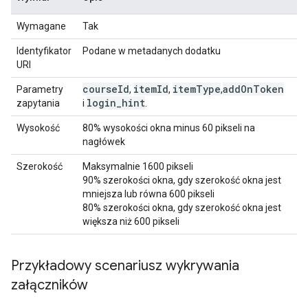
Wymagane
Tak
Identyfikator
Podane w metadanych dodatku
URI
course
Id
item
Id
item
Type
add
On
Token
Parametry
,
,
,
login
_
hint
zapytania
i
.
Wysokość
80% wysokości okna minus 60 pikseli na
nagłówek
Szerokość
Maksymalnie 1600 pikseli
90% szerokości okna, gdy szerokość okna jest
mniejsza lub równa 600 pikseli
80% szerokości okna, gdy szerokość okna jest
większa niż 600 pikseli
Przykładowy scenariusz wykrywania
załączników