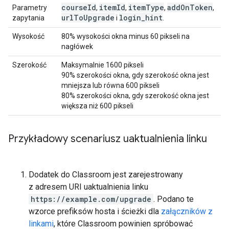
course
Id
item
Id
item
Type
add
On
Token
Parametry
,
,
,
,
url
To
Upgrade
login
_
hint
zapytania
i
.
Wysokość
80% wysokości okna minus 60 pikseli na
nagłówek
Szerokość
Maksymalnie 1600 pikseli
90% szerokości okna, gdy szerokość okna jest
mniejsza lub równa 600 pikseli
80% szerokości okna, gdy szerokość okna jest
większa niż 600 pikseli
Przykładowy scenariusz uaktualnienia linku
Dodatek do Classroom jest zarejestrowany
z adresem URI uaktualnienia linku
https://example.com/upgrade
. Podano te
wzorce prefiksów hosta i ścieżki dla
załączników z
linkami
, które Classroom powinien spróbować