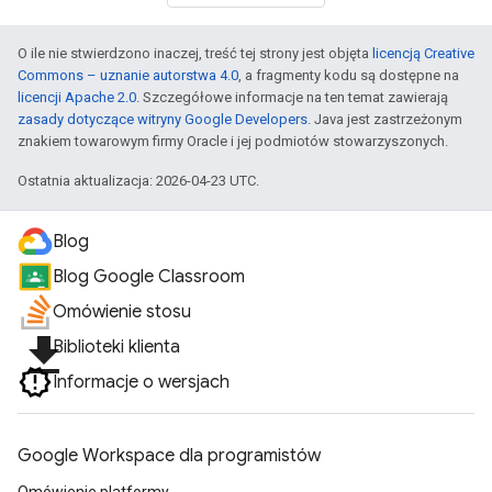
O ile nie stwierdzono inaczej, treść tej strony jest objęta
licencją Creative
Commons – uznanie autorstwa 4.0
, a fragmenty kodu są dostępne na
licencji Apache 2.0
. Szczegółowe informacje na ten temat zawierają
zasady dotyczące witryny Google Developers
. Java jest zastrzeżonym
znakiem towarowym firmy Oracle i jej podmiotów stowarzyszonych.
Ostatnia aktualizacja: 2026-04-23 UTC.
Blog
Blog Google Classroom
Omówienie stosu
file_download
Biblioteki klienta
Informacje o wersjach
Google Workspace dla programistów