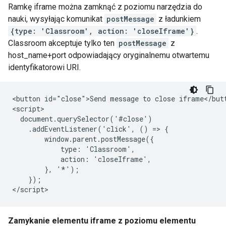
Ramkę iframe można zamknąć z poziomu narzędzia do
nauki, wysyłając komunikat
postMessage
z ładunkiem
{type: 'Classroom', action: 'closeIframe'}
.
Classroom akceptuje tylko ten
postMessage
z
host_name+port odpowiadający oryginalnemu otwartemu
identyfikatorowi URI.
<button id="close">Send message to close iframe</butt
<script>

  document.querySelector('#close')

    .addEventListener('click', () => {

        window.parent.postMessage({

            type: 'Classroom',

            action: 'closeIframe',

        }, '*');

    });

Zamykanie elementu iframe z poziomu elementu