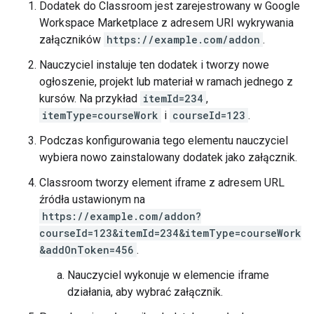
Dodatek do Classroom jest zarejestrowany w Google
Workspace Marketplace z adresem URI wykrywania
załączników
https://example.com/addon
.
Nauczyciel instaluje ten dodatek i tworzy nowe
ogłoszenie, projekt lub materiał w ramach jednego z
kursów. Na przykład
itemId=234
,
itemType=courseWork
i
courseId=123
.
Podczas konfigurowania tego elementu nauczyciel
wybiera nowo zainstalowany dodatek jako załącznik.
Classroom tworzy element iframe z adresem URL
źródła ustawionym na
https://example.com/addon?
courseId=123&itemId=234&itemType=courseWork
&addOnToken=456
.
Nauczyciel wykonuje w elemencie iframe
działania, aby wybrać załącznik.