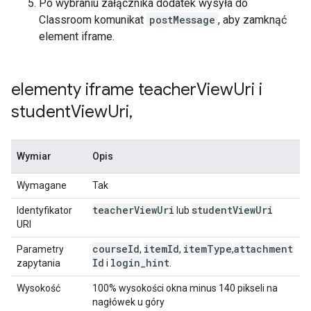
Po wybraniu załącznika dodatek wysyła do
Classroom komunikat
postMessage
, aby zamknąć
element iframe.
elementy iframe teacher
View
Uri i
student
View
Uri
,
Wymiar
Opis
Wymagane
Tak
teacher
View
Uri
student
View
Uri
Identyfikator
lub
URI
course
Id
item
Id
item
Type
attachment
Parametry
,
,
,
Id
login
_
hint
zapytania
i
.
Wysokość
100% wysokości okna minus 140 pikseli na
nagłówek u góry