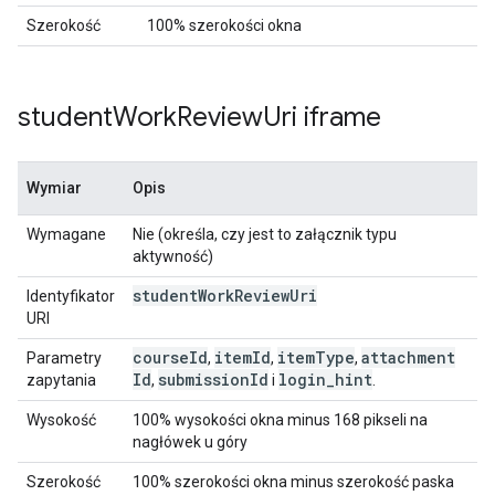
Szerokość
100% szerokości okna
student
Work
Review
Uri iframe
Wymiar
Opis
Wymagane
Nie (określa, czy jest to załącznik typu
aktywność)
student
Work
Review
Uri
Identyfikator
URI
course
Id
item
Id
item
Type
attachment
Parametry
,
,
,
Id
submission
Id
login
_
hint
zapytania
,
i
.
Wysokość
100% wysokości okna minus 168 pikseli na
nagłówek u góry
Szerokość
100% szerokości okna minus szerokość paska