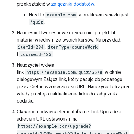
przekształcić w
załączniki dodatków
:
Host to
example.com
, a prefiksem ścieżki jest
/quiz
.
Nauczyciel tworzy nowe ogłoszenie, projekt lub
materiał w jednym ze swoich kursów. Na przykład:
itemId=234
,
itemType=courseWork
i
courseId=123
.
Nauczyciel wkleja
link
https://example.com/quiz/5678
w oknie
dialogowym Załącz link, który pasuje do podanego
przez Ciebie wzorca adresu URL. Nauczyciel otrzyma
wtedy prośbę o uaktualnienie linku do załącznika
dodatku.
Classroom otwiera element iframe Link Upgrade z
adresem URL ustawionym na
https://example.com/upgrade?
courseId=123&itemId=234&itemType=courseWork