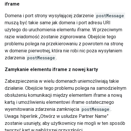
iframe
Domena i port strony wysyłającej zdarzenie
postMessage
muszą być takie same jak domena i port adresu URI
użytego do uruchomienia elementu iframe. W przeciwnym
razie wiadomość zostanie zignorowana. Obejście tego
problemu polega na przekierowaniu z powrotem na stronę
w domenie pierwotnej, która nie robi nic poza wysyłaniem
zdarzenia
postMessage
.
Zamykanie elementu iframe z nowej karty
Zabezpieczenia w wielu domenach uniemożliwiają takie
działanie. Obejście tego problemu polega na samodzielnym
obsłużeniu komunikacji między elementem iframe a nową
kartą i umożliwieniu elementowi iframe ostatecznego
wyemitowania zdarzenia zamknięcia
postMessage
.
Uwaga: hiperlink „Otwórz w usłudze Partner Name”
zostanie usunięty, aby użytkownicy nie mogli w ten sposób
tworzyć kart w najbliższej przyszłości.