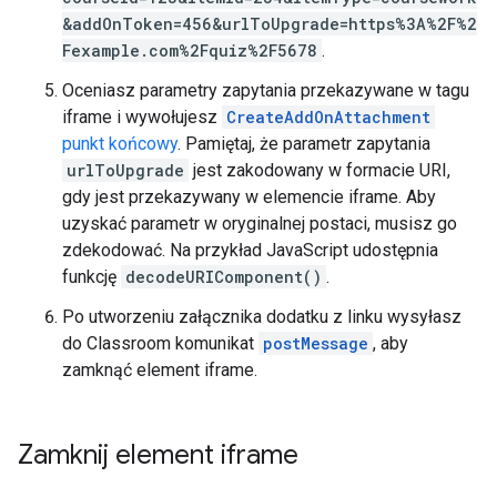
&addOnToken=456&urlToUpgrade=https%3A%2F%2
Fexample.com%2Fquiz%2F5678
.
Oceniasz parametry zapytania przekazywane w tagu
iframe i wywołujesz
CreateAddOnAttachment
punkt końcowy
. Pamiętaj, że parametr zapytania
urlToUpgrade
jest zakodowany w formacie URI,
gdy jest przekazywany w elemencie iframe. Aby
uzyskać parametr w oryginalnej postaci, musisz go
zdekodować. Na przykład JavaScript udostępnia
funkcję
decodeURIComponent()
.
Po utworzeniu załącznika dodatku z linku wysyłasz
do Classroom komunikat
postMessage
, aby
zamknąć element iframe.
Zamknij element iframe