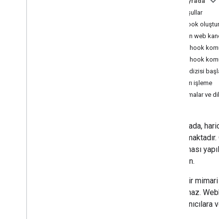
Bu sayfada
Apps Script
Ön koşullar
Dialogflow CX
Webhook oluştu
Dialogflow ES
Gelen web kan
Webhook
Webhook komu
Pub
/
Sub
Webhook komut 
App
Sheet
Mesaj dizisi baş
Kimlik doğrulaması yapma ve
Hataları işleme
yetkilendirme
Sınırlamalar ve d
Chat API'yi çağırma
Plan
Bu sayfada, hari
Kullanıcılarınızın ihtiyaçlarını belirleyin
açıklanmaktadır. 
Tüm kullanıcı yolculuklarını tanımlayın
uygulaması yapıl
Chat uygulaması mimarisi seçin
inceleyin.
Kullanıcı etkileşimlerini tasarlama
Bu tür bir mimar
Derleme
bulunamaz. Webh
Mesaj gönderme ve yönetme
bu kullanıcılara
Alanlarla çalışma