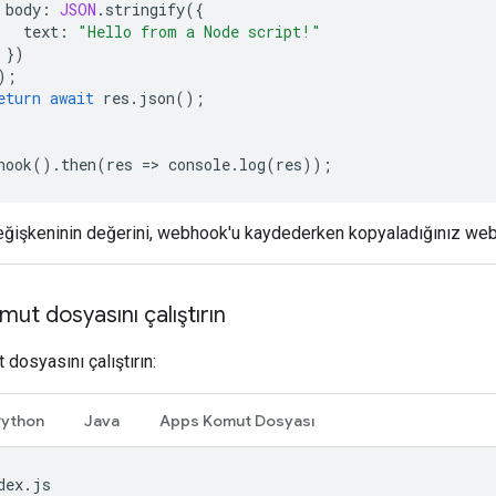
body
:
JSON
.
stringify
({
text
:
"Hello from a Node script!"
})
);
eturn
await
res
.
json
();
hook
().
then
(
res
=
>
console
.
log
(
res
));
ğişkeninin değerini, webhook'u kaydederken kopyaladığınız webh
t dosyasını çalıştırın
dosyasını çalıştırın:
Python
Java
Apps Komut Dosyası
dex.js