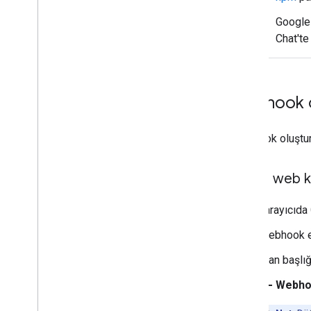
Bir alanı belirli kullanıcılar tarafından
Google 
bulunabilir hale getirme
Chat'te
Kuruluşunuzu Chat'e taşıyın
Webhook 
Webhook oluştur
Gelen web k
Tarayıcıda
Webhook ek
Alan başlı
add
Webho