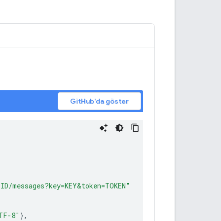
GitHub'da göster
_ID/messages?key=KEY&token=TOKEN"
TF-8"
},