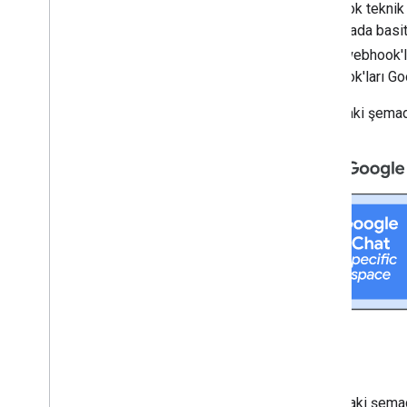
Webhook teknik o
Alanları bölümler halinde düzenleme
bu sayfada basit
Alanlarda üyeleri yönetme
Mesajlara tepki verme
Gelen webhook'la
Özel emojilerle çalışma
Webhook'ları Go
Ekleri yükleme ve indirme
Aşağıdaki şemada
Kullanıcılarla etkileşim kurma
Google Chat'teki etkinliklerle çalışma
Google Chat kullanıcılarını belirleme ve
belirtme
Kullanıcıların müsaitlik durumunu
yönetme
Uygulanabilir hata mesajları yazın
Chat uygulaması örneklerini ve
eğitimlerini keşfedin
Dağıtma
,
test etme ve sorun
giderme
Dağıtım oluşturma ve yönetme
Etkileşimli özellikleri test etme
Günlük hataları
Yukarıdaki şemada