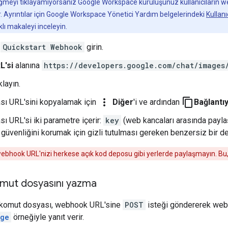
meyi tıklayamıyorsanız Google Workspace kuruluşunuz kullanıcıların w
. Ayrıntılar için Google Workspace Yönetici Yardım belgelerindeki
Kullan
klı makaleyi inceleyin.
a
Quickstart Webhook
girin.
L'si
alanına
https://developers.google.com/chat/images
ıklayın.
more_vert
content_copy
ı URL'sini kopyalamak için
Diğer
'i ve ardından
Bağlantıy
ı URL'si iki parametre içerir:
key
(web kancaları arasında paylaş
 güvenliğini korumak için gizli tutulması gereken benzersiz bir de
ebhook URL'nizi herkese açık kod deposu gibi yerlerde paylaşmayın. Bu, U
mut dosyasını yazma
komut dosyası, webhook URL'sine
POST
isteği göndererek webh
age
örneğiyle yanıt verir.