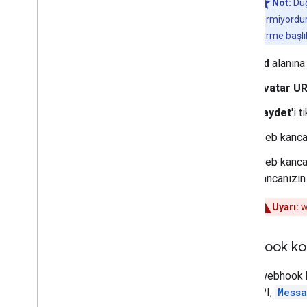
Not:
Düğ
vermiyordur
verme
başlı
Ad
alanın
Avatar UR
Kaydet
'i t
Web kancas
Web kancas
kancanızın
Uyarı:
w
Webhook ko
Örnek webhook 
Chat API,
Mess