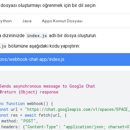
osyası oluşturmayı öğrenmek için bir dil seçin:
Python
Java
Apps Komut Dosyası
a dizininizde
index.js
adlı bir dosya oluşturun.
.js
bölümüne aşağıdaki kodu yapıştırın:
ions/webhook-chat-app/index.js
Sends asynchronous message to Google Chat
@return {Object} response
nc
function
webhook
()
{
onst
url
=
"https://chat.googleapis.com/v1/spaces/SPACE
onst
res
=
await
fetch
(
url
,
{
method
:
"POST"
,
headers
:
{
"Content-Type"
:
"application/json; charset=U