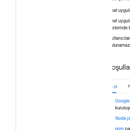
Sorun giderme
Chat uygula
Etkileşimli bir Chat uygulamasını
Chat uygula
Google Workspace eklentisine
dönüştürme
sistemde ba
Kullanıcıl
Google Workspace Marketplace'te
yayınlama
bulunamaz
Chat uygulamalarını Google
Workspace Marketplace'te
yayınlama
Ön koşulla
Herkese açık Chat uygulamaları için
işlem ve inceleme şartları
Yayınlanan Chat uygulamalarını
sürdürme
Node.js
Bir uygulamayı devre dışı bırakma veya
silme
Google
kuruluş
Google Workspace yöneticisi olarak
Chat'i yönetme
Node.js
Genel bakış
Kuruluşunuzda alan arama ve yönetme
npm
pa