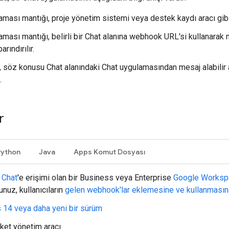
ması mantığı, proje yönetim sistemi veya destek kaydı aracı gibi h
ması mantığı, belirli bir Chat alanına webhook URL'si kullanarak m
rındırılır.
ar, söz konusu Chat alanındaki Chat uygulamasından mesaj alabili
.
r
Python
Java
Apps Komut Dosyası
 Chat
'e erişimi olan bir Business veya Enterprise
Google Worksp
unuz, kullanıcıların
gelen webhook'lar eklemesine ve kullanmasın
 14 veya daha yeni bir sürüm
ket yönetim aracı