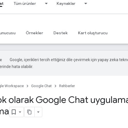
at
Tüm ürünler
Kaynaklar
unucusu
Örnekler
Destek
Kart oluşturucu
Google, içerikleri tercih ettiğiniz dile çevirmek için yapay zeka teknol
rinde hata olabilir.
le Workspace
Google Chat
Rehberler
 olarak Google Chat uygulama
ma