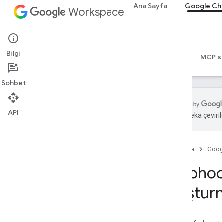
Ana Sayfa
Google Ch
Workspace
Google Chat
Bilgi
Genel bakış
Rehberler
Başvuru Kaynakları
MCP s
Sohbet
API
Yapay zeka çevirile
Başlama
Google Chat ile geliştirme sürecine
genel bakış
Ana Sayfa
Goog
Google Workspace'te geliştirme
Webhook
Hızlı başlangıç kılavuzları
Chat API'yi çağırma
oluştur
Temel etkileşimli Chat uygulaması
geliştirme
HTTP hizmeti