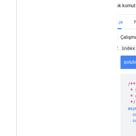
Webhook komut d
Node.js
Çalışm
index
solut
/**
 * 
 * 
 */
asy
c
c