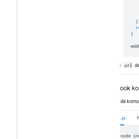
}
r
}
web
url
de
Webhook komu
Bir KSA'da komut 
Node.js
node
in