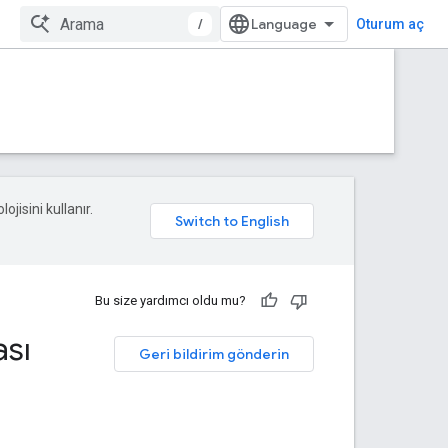
/
Oturum aç
ojisini kullanır.
Bu size yardımcı oldu mu?
sı
Geri bildirim gönderin