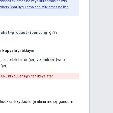
ebhook eklemesine veya kullanmasına izin
ıcıların Chat uygulamalarını yüklemesine izin
/chat-product-icon.png
girin.
ı kopyala
'yı tıklayın.
ılan ortak bir değer) ve
token
(web
ğer).
RL'nin güvenliğini tehlikeye atar.
ook'un kaydedildiği alana mesaj gönderir.