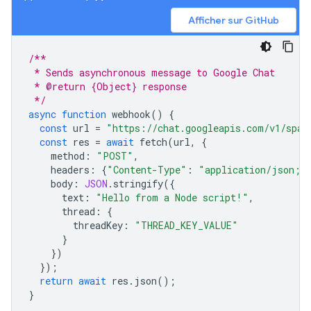
Afficher sur GitHub
/**
 * Sends asynchronous message to Google Chat
 * @return {Object} response
 */
async
function
webhook
()
{
const
url
=
"https://chat.googleapis.com/v1/spac
const
res
=
await
fetch
(
url
,
{
method
:
"POST"
,
headers
:
{
"Content-Type"
:
"application/json; 
body
:
JSON
.
stringify
({
text
:
"Hello from a Node script!"
,
thread
:
{
threadKey
:
"THREAD_KEY_VALUE"
}
})
});
return
await
res
.
json
();
}