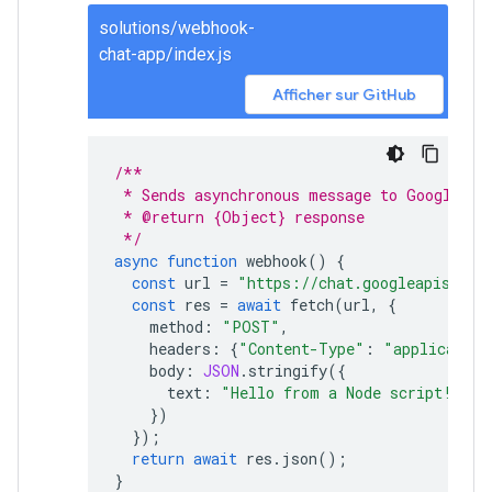
solutions/webhook-
chat-app/index.js
Afficher sur GitHub
/**
 * Sends asynchronous message to Google Ch
 * @return {Object} response
 */
async
function
webhook
()
{
const
url
=
"https://chat.googleapis.com
const
res
=
await
fetch
(
url
,
{
method
:
"POST"
,
headers
:
{
"Content-Type"
:
"application
body
:
JSON
.
stringify
({
text
:
"Hello from a Node script!"
})
});
return
await
res
.
json
();
}