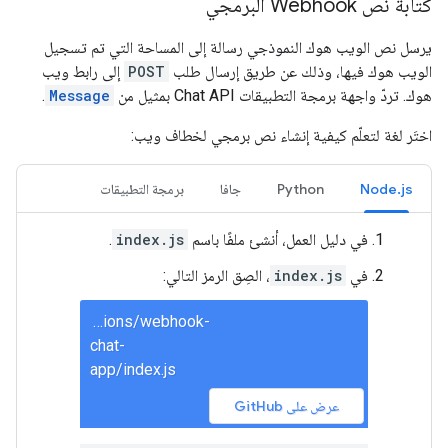
كتابة نص Webhook البرمجي
يرسل نص الويب هوك النموذجي رسالة إلى المساحة التي تم تسجيل
الويب هوك فيها، وذلك عن طريق إرسال طلب
POST
إلى رابط ويب
هوك. تردّ واجهة برمجة التطبيقات Chat API بمثيل من
Message
.
اختَر لغة لتعلّم كيفية إنشاء نص برمجي لخطاف ويب:
Node.js
Python
جافا
برمجة التطبيقات
في دليل العمل، أنشئ ملفًا باسم
index.js
.
في
index.js
، الصِق الرمز التالي:
solutions/webhook-
chat-
app/index.js
عرض على GitHub