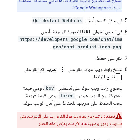
السماح للمستخدمين بتثبيت تطبيقات Chat
في مستندات "مساعدة
مشرف Google Workspace".
في حقل
الاسم
، أدخِل
Quickstart Webhook
.
في الحقل
عنوان URL للصورة الرمزية
، أدخِل
https://developers.google.com/chat/ima
.
ges/chat-product-icon.png
انقر على
حفظ
.
more_vert
لنسخ رابط ويب هوك، انقر على
المزيد
، ثم انقر على
content_copy
نسخ الرابط
.
يحتوي رابط ويب هوك على مَعلمتَين:
key
، وهي قيمة
مشتركة بين الويب هوك، و
token
، وهي قيمة فريدة
يجب الحفاظ على سريتها للحفاظ على أمان الويب هوك.
تحذير:
لا تشارك رابط ويب هوك الخاص بك على الإنترنت، مثل
مستودع رموز برمجية عام، لأنّ ذلك يعرّض أمانه للخطر.