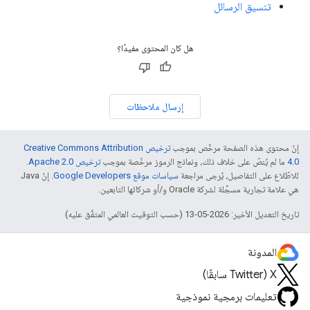
تنسيق الرسائل
هل كان المحتوى مفيدًا؟
إرسال ملاحظات
إنّ محتوى هذه الصفحة مرخّص بموجب
ترخيص Creative Commons Attribution
4.0‏
ما لم يُنصّ على خلاف ذلك، ونماذج الرموز مرخّصة بموجب
ترخيص Apache 2.0‏
.
للاطّلاع على التفاصيل، يُرجى مراجعة
سياسات موقع Google Developers‏
. إنّ Java
هي علامة تجارية مسجَّلة لشركة Oracle و/أو شركائها التابعين.
تاريخ التعديل الأخير: 2026-05-13 (حسب التوقيت العالمي المتفَّق عليه)
المدونة
‫X ‏(Twitter سابقًا)
تعليمات برمجية نموذجية