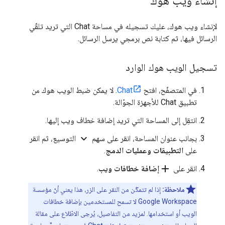
إنشاء ويب هوك
لإنشاء ويب هوك، عليك تسجيله في مساحة Chat التي تريد تلقّي
الرسائل فيها، ثم كتابة نص برمجي يرسل الرسائل.
تسجيل الويب هوك الوارد
في المتصفّح، افتح
Chat
. لا يمكن ضبط الويب هوك من
تطبيق Chat للأجهزة الجوّالة.
انتقِل إلى المساحة التي تريد إضافة خطاف ويب إليها.
expand_more
بجانب عنوان المساحة، انقر على سهم
التوسيع، ثم انقر
على
التطبيقات وعمليات الدمج
.
add
انقر على
إضافة خطافات ويب
.
ملاحظة:
إذا لم تتمكّن من النقر على الزر، هذا يعني أنّ مؤسسة
Google Workspace لا تسمح للمستخدمين بإضافة خطافات
الويب أو استخدامها. لمزيد من التفاصيل، يُرجى الاطّلاع على مقالة