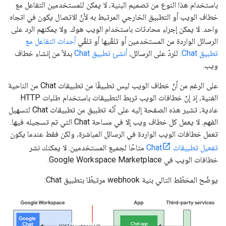
باستخدام هذا النوع من تصميم البنية، لا يمكن للمستخدمين التفاعل مع
خطاف الويب أو التطبيق الخارجي المرتبط به لأنّ الاتصال يكون في اتجاه
واحد. لا يمكن إجراء محادثات باستخدام الويب هوك. ولا يمكنهم الرد على
الرسائل الواردة من المستخدمين أو تلقّيها أو تلقّي
أحداث التفاعل مع
تطبيق Chat
. للردّ على الرسائل،
أنشئ تطبيق Chat
بدلاً من إنشاء خطاف
ويب.
على الرغم من أنّ خطاف الويب ليس تطبيقًا من تطبيقات Chat من الناحية
الفنية، إذ إنّ خطافات الويب تربط التطبيقات باستخدام طلبات HTTP
عادية، تشير هذه الصفحة إليه على أنّه تطبيق من تطبيقات Chat لتسهيل
الفهم. لا يعمل كل خطاف ويب إلا في مساحة Chat التي تم تسجيله فيها.
تعمل خطافات الويب الواردة في الرسائل المباشرة، ولكن فقط عندما يكون
تفعيل تطبيقات Chat
متاحًا لجميع المستخدمين. لا يمكنك نشر
خطافات الويب في Google Workspace Marketplace.
يوضّح المخطّط التالي بنية webhook مرتبطًا بتطبيق Chat: