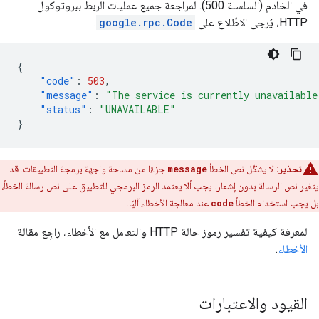
في الخادم (السلسلة 500). لمراجعة جميع عمليات الربط ببروتوكول
HTTP، يُرجى الاطّلاع على
google.rpc.Code
.
{
"code"
:
503
,
"message"
:
"The service is currently unavailable
"status"
:
"UNAVAILABLE"
}
تحذير:
لا يشكّل نص الخطأ
message
جزءًا من مساحة واجهة برمجة التطبيقات. قد
يتغير نص الرسالة بدون إشعار. يجب ألا يعتمد الرمز البرمجي للتطبيق على نص رسالة الخطأ،
بل يجب استخدام الخطأ
code
عند معالجة الأخطاء آليًا.
لمعرفة كيفية تفسير رموز حالة HTTP والتعامل مع الأخطاء، راجِع مقالة
الأخطاء
.
القيود والاعتبارات