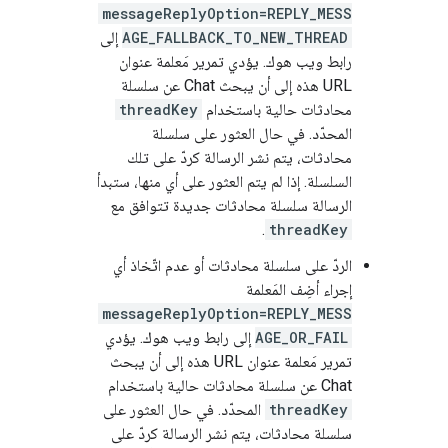
messageReplyOption=REPLY_MESS
AGE_FALLBACK_TO_NEW_THREAD
إلى
رابط ويب هوك. يؤدي تمرير مَعلمة عنوان
URL هذه إلى أن يبحث Chat عن سلسلة
محادثات حالية باستخدام
threadKey
المحدّد. في حال العثور على سلسلة
محادثات، يتم نشر الرسالة كردّ على تلك
السلسلة. إذا لم يتم العثور على أي منها، ستبدأ
الرسالة سلسلة محادثات جديدة تتوافق مع
.
threadKey
الردّ على سلسلة محادثات أو عدم اتّخاذ أي
إجراء أضِف المَعلمة
messageReplyOption=REPLY_MESS
AGE_OR_FAIL
إلى رابط ويب هوك. يؤدي
تمرير مَعلمة عنوان URL هذه إلى أن يبحث
Chat عن سلسلة محادثات حالية باستخدام
threadKey
المحدّد. في حال العثور على
سلسلة محادثات، يتم نشر الرسالة كردّ على