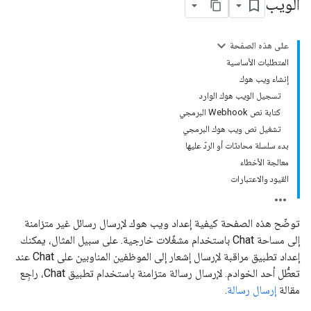
الويب
على هذه الصفحة
المتطلبات الأساسية
إنشاء ويب هوك
تسجيل الويب هوك الوارد
كتابة نص Webhook البرمجي
تشغيل نص ويب هوك البرمجي
بدء سلسلة محادثات أو الردّ عليها
معالجة الأخطاء
القيود والاعتبارات
توضّح هذه الصفحة كيفية إعداد ويب هوك لإرسال رسائل غير متزامنة
إلى مساحة Chat باستخدام مشغّلات خارجية. على سبيل المثال، يمكنك
إعداد تطبيق مراقبة لإرسال إشعار إلى الموظفين المناوبين على Chat عند
تعطُّل أحد الخوادم. لإرسال رسالة متزامنة باستخدام تطبيق Chat، راجِع
مقالة
إرسال رسالة
.