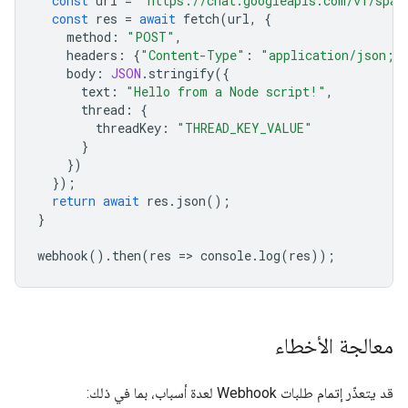
const
url
=
"https://chat.googleapis.com/v1/spac
const
res
=
await
fetch
(
url
,
{
method
:
"POST"
,
headers
:
{
"Content-Type"
:
"application/json; 
body
:
JSON
.
stringify
({
text
:
"Hello from a Node script!"
,
thread
:
{
threadKey
:
"THREAD_KEY_VALUE"
}
})
});
return
await
res
.
json
();
}
webhook
().
then
(
res
=
>
console
.
log
(
res
));
معالجة الأخطاء
قد يتعذّر إتمام طلبات Webhook لعدة أسباب، بما في ذلك: