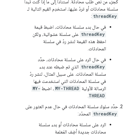
كجزء من نص طلب محادثة. استنادًا إلى ما إذا كنت تبدأ
سلسلة محادثات أو تردّ عليها، استخدِم القيم التالية لـ
:
threadKey
في حال بدء سلسلة محادثات، اضبط قيمة
threadKey
على سلسلة عشوائية، ولكن
احفظ هذه القيمة لنشر ردّ في سلسلة
المحادثات.
في حال الرد على سلسلة محادثات، حدِّد
threadKey
الذي تم ضبطه عند بدء
سلسلة المحادثات. على سبيل المثال، لنشر ردّ
في سلسلة المحادثات التي استخدمت فيها
الرسالة الأولية
MY-THREAD
، اضبط
MY-
.
THREAD
حدِّد سلوك سلسلة المحادثات في حال عدم العثور على
threadKey
المحدّد:
الرد على سلسلة محادثات أو بدء سلسلة
محادثات جديدة أضِف المَعلمة