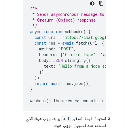
/**
 * Sends asynchronous message to Google Ch
 * @return {Object} response
 */
async
function
webhook
()
{
const
url
=
"https://chat.googleapis.com
const
res
=
await
fetch
(
url
,
{
method
:
"POST"
,
headers
:
{
"Content-Type"
:
"application
body
:
JSON
.
stringify
({
text
:
"Hello from a Node script!"
})
});
return
await
res
.
json
();
}
webhook
().
then
(
res
=
>
console
.
log
(
res
));
استبدِل قيمة المتغيّر
url
برابط ويب هوك الذي
نسخته عند تسجيل الويب هوك.