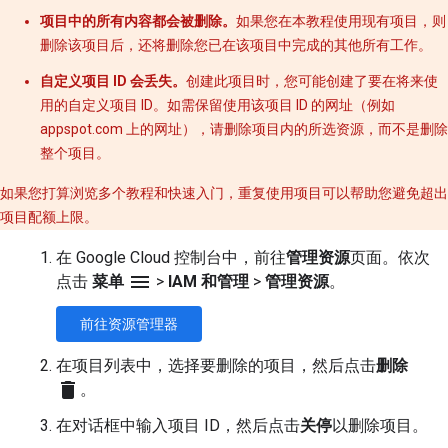
项目中的所有内容都会被删除。
如果您在本教程使用现有项目，则
删除该项目后，还将删除您已在该项目中完成的其他所有工作。
自定义项目 ID 会丢失。
创建此项目时，您可能创建了要在将来使
用的自定义项目 ID。如需保留使用该项目 ID 的网址（例如
appspot.com 上的网址），请删除项目内的所选资源，而不是删除
整个项目。
如果您打算浏览多个教程和快速入门，重复使用项目可以帮助您避免超出
项目配额上限。
在 Google Cloud 控制台中，前往
管理资源
页面。依次
menu
点击
菜单
>
IAM 和管理
>
管理资源
。
前往资源管理器
在项目列表中，选择要删除的项目，然后点击
删除
delete
。
在对话框中输入项目 ID，然后点击
关停
以删除项目。