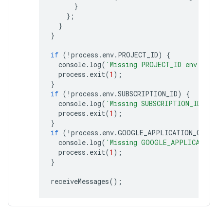
}
};
}
}
if
(
!
process
.
env
.
PROJECT_ID
)
{
console
.
log
(
'Missing PROJECT_ID env var.
process
.
exit
(
1
);
}
if
(
!
process
.
env
.
SUBSCRIPTION_ID
)
{
console
.
log
(
'Missing SUBSCRIPTION_ID env
process
.
exit
(
1
);
}
if
(
!
process
.
env
.
GOOGLE_APPLICATION_CREDE
console
.
log
(
'Missing GOOGLE_APPLICATION
process
.
exit
(
1
);
}
receiveMessages
();