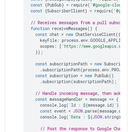
const
{
PubSub
}
=
require
(
'@google-cloud/pu
const
{
SubscriberClient
}
=
require
(
'@googl
// Receives messages from a pull subscript
function
receiveMessages
()
{
const
chat
=
new
ChatServiceClient
({
keyFile
:
process
.
env
.
GOOGLE_APPLICATI
scopes
:
[
'https://www.googleapis.com/a
});
const
subscriptionPath
=
new
SubscriberC
.
subscriptionPath
(
process
.
env
.
PROJECT_
const
subscription
=
new
PubSub
()
.
subscription
(
subscriptionPath
);
// Handle incoming message, then ack/nac
const
messageHandler
=
message
=
>
{
console
.
log
(
`Id : 
${
message
.
id
}
`
);
const
event
=
JSON
.
parse
(
message
.
data
)
console
.
log
(
`Data : 
${
JSON
.
stringify
(
e
// Post the response to Google Chat.