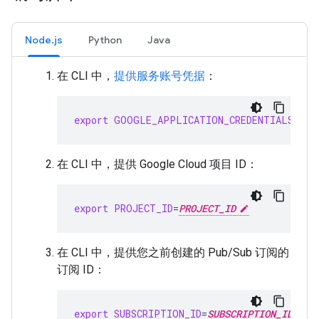
Node.js
Python
Java
在 CLI 中，
提供服务账号凭据
：
export
GOOGLE_APPLICATION_CREDENTIALS
=
SER
在 CLI 中，提供 Google Cloud 项目 ID：
export
PROJECT_ID
=
PROJECT_ID
在 CLI 中，提供您之前创建的 Pub/Sub 订阅的
订阅 ID：
export
SUBSCRIPTION_ID
=
SUBSCRIPTION_ID