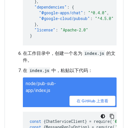
},
"dependencies"
:
{
"@google-apps/chat"
:
"^0.4.0"
,
"@google-cloud/pubsub"
:
"^4.5.0"
},
"license"
:
"Apache-2.0"
}
在工作目录中，创建一个名为
index.js
的文
件。
在
index.js
中，粘贴以下代码：
node/pub-sub-
app/index.js
在 GitHub 上查看
const
{
ChatServiceClient
}
=
require
(
'@goog
const
{
MessageReplyOption
}
=
require
(
'@goo