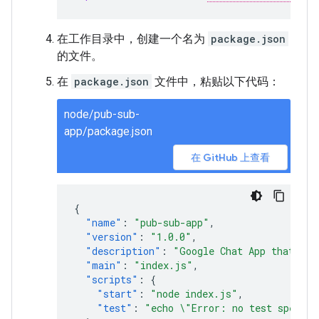
在工作目录中，创建一个名为
package.json
的文件。
在
package.json
文件中，粘贴以下代码：
node/pub-sub-
app/package.json
在 GitHub 上查看
{
"name"
:
"pub-sub-app"
,
"version"
:
"1.0.0"
,
"description"
:
"Google Chat App that lis
"main"
:
"index.js"
,
"scripts"
:
{
"start"
:
"node index.js"
,
"test"
:
"echo \"Error: no test specifi