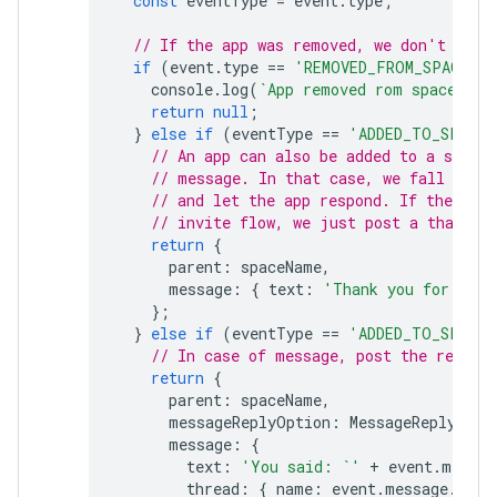
const
eventType
=
event
.
type
;
// If the app was removed, we don't resp
if
(
event
.
type
==
'REMOVED_FROM_SPACE'
)
console
.
log
(
`App removed rom space 
${
s
return
null
;
}
else
if
(
eventType
==
'ADDED_TO_SPACE'
// An app can also be added to a space
// message. In that case, we fall thro
// and let the app respond. If the app 
// invite flow, we just post a thank y
return
{
parent
:
spaceName
,
message
:
{
text
:
'Thank you for addi
};
}
else
if
(
eventType
==
'ADDED_TO_SPACE'
// In case of message, post the respon
return
{
parent
:
spaceName
,
messageReplyOption
:
MessageReplyOpti
message
:
{
text
:
'You said: `'
+
event
.
messag
thread
:
{
name
:
event
.
message
.
thre