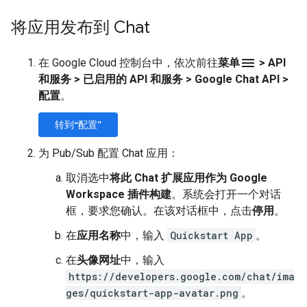
将应用发布到 Chat
menu
在 Google Cloud 控制台中，依次前往
菜单
>
API
和服务
>
已启用的 API 和服务
>
Google Chat API
>
配置
。
转到“配置”
为 Pub/Sub 配置 Chat 应用：
取消选中
将此 Chat 扩展应用作为 Google
Workspace 插件构建
。系统会打开一个对话
框，要求您确认。在该对话框中，点击
停用
。
在
应用名称
中，输入
Quickstart App
。
在
头像网址
中，输入
https://developers.google.com/chat/ima
ges/quickstart-app-avatar.png
。