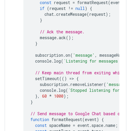
const
request
=
formatRequest
(
event
);
if
(
request
!=
null
)
{
chat
.
createMessage
(
request
);
}
// Ack the message.
message
.
ack
();
}
subscription
.
on
(
'message'
,
messageHandle
console
.
log
(
`Listening for messages on 
$
// Keep main thread from exiting while w
setTimeout
(()
=
>
{
subscription
.
removeListener
(
'message'
,
console
.
log
(
`Stopped listening for mes
},
60
*
1000
);
}
// Send message to Google Chat based on th
function
formatRequest
(
event
)
{
const
spaceName
=
event
.
space
.
name
;