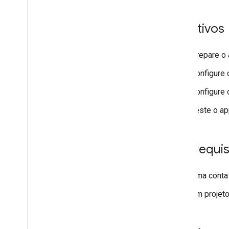
Erros de registro
Resolver problemas
Objetivos
Converter um app interativo do Chat
em um complemento do Google
Prepare o 
Workspace
Configure o
Publicar no Google Workspace
Marketplace
Configure 
Publicar apps de chat no Google
Workspace Marketplace
Teste o ap
Processar e revisar os requisitos
para apps públicos do Chat
Manter apps do Chat publicados
Pré-requis
Desativar ou excluir um app
Uma conta 
Gerenciar o Chat como
administrador do Google
Um projeto
Workspace
Visão geral
Pesquisar e gerenciar espaços na sua
organização