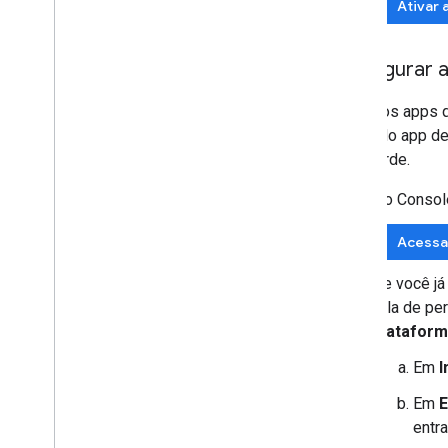
Ativar 
Configurar 
Todos os apps q
OAuth do app de
mais tarde.
No Consol
Acessa
Se você já
tela de p
plataform
Em
I
Em
E
entr