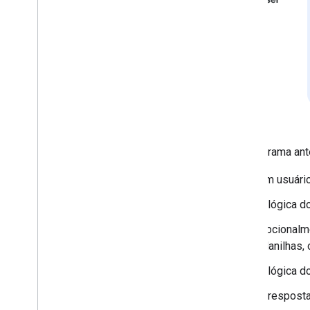
Trabalhar com espaços
Organizar espaços em seções
Gerenciar participantes nos espaços
Reações a mensagens
Trabalhar com emojis personalizados
Fazer upload e download de anexos
Interagir com os usuários
Trabalhar com eventos do Google Chat
Identificar e especificar usuários do
Google Chat
No diagrama ant
Gerenciar o status de disponibilidade
dos usuários
Um usuári
Criar mensagens de erro acionáveis
A lógica d
Veja exemplos e tutoriais de apps do
Chat
Opcionalme
Planilhas,
Implantar
,
testar e resolver
problemas
A lógica d
Criar e gerenciar implantações
A resposta
Testar recursos interativos