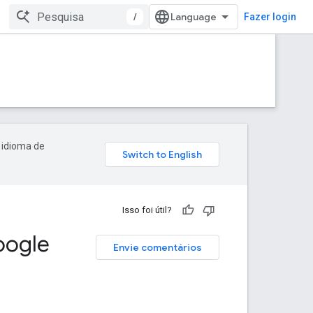
/
Fazer login
 idioma de
Isso foi útil?
oogle
Envie comentários