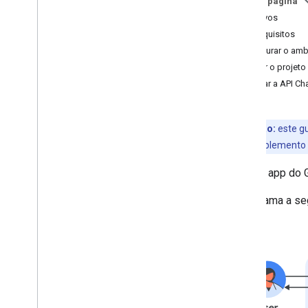
Nesta página
Apps Script
Objetivos
Dialogflow CX
Pré-requisitos
Dialogflow ES
Configurar o amb
Webhook
Abrir o projet
Pub
/
Sub
Ativar a API Ch
App
Sheet
Autenticar e autorizar
Chamar a API Chat
Observação:
este gu
como um complemento do
Plano
Crie um app do 
Identificar as necessidades dos
usuários
O diagrama a se
Definir todas as jornadas do usuário
Escolher uma arquitetura de app do
Chat
Projetar interações do usuário
Build
Enviar e gerenciar mensagens