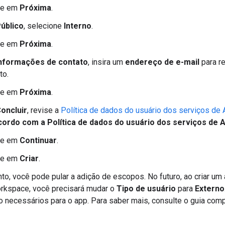
ue em
Próxima
.
úblico
, selecione
Interno
.
ue em
Próxima
.
nformações de contato
, insira um
endereço de e-mail
para r
to.
ue em
Próxima
.
oncluir
, revise a
Política de dados do usuário dos serviços de
ordo com a Política de dados do usuário dos serviços de 
ue em
Continuar
.
ue em
Criar
.
to, você pode pular a adição de escopos. No futuro, ao criar um
rkspace, você precisará mudar o
Tipo de usuário
para
Externo
o necessários para o app. Para saber mais, consulte o guia com