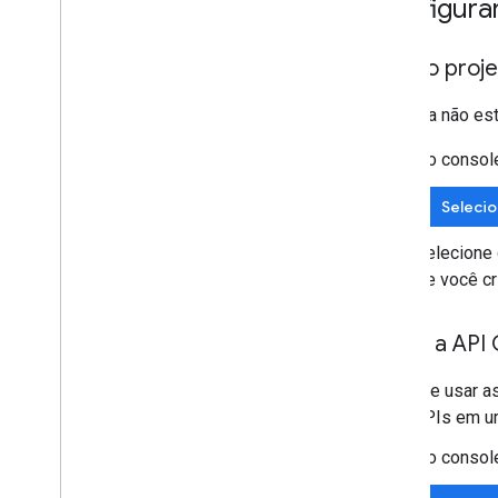
Configura
Tornar um espaço detectável para
usuários específicos
Abrir o pro
Migrar sua organização para o Chat
Se ainda não est
No consol
Selecio
Selecione 
Se você cr
Ativar a API
Antes de usar a
mais APIs em um
No console