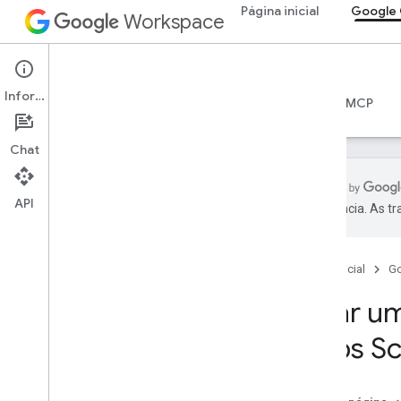
Página inicial
Google 
Workspace
Google Chat
Informações
Visão geral
Guias
Referência
Servidor MCP
Chat
API
preferência. As t
Começar
Visão geral do desenvolvimento com o
Google Chat
Página inicial
G
Desenvolver no Google Workspace
Criar u
Guias de início rápido
Chamar a API Chat
Apps Sc
Criar um app do Chat interativo
básico
Serviço HTTP