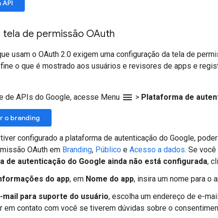
a API
a tela de permissão OAuth
ue usam o OAuth 2.0 exigem uma configuração da tela de permis
fine o que é mostrado aos usuários e revisores de apps e regis
menu
e de APIs do Google, acesse Menu
>
Plataforma de auten
r o branding
 tiver configurado a plataforma de autenticação do Google, pode
ermissão OAuth em
Branding
,
Público
e
Acesso a dados
. Se voc
a de autenticação do Google ainda não está configurada
, c
nformações do app
, em
Nome do app
, insira um nome para o a
-mail para suporte do usuário
, escolha um endereço de e-mai
ar em contato com você se tiverem dúvidas sobre o consentimen