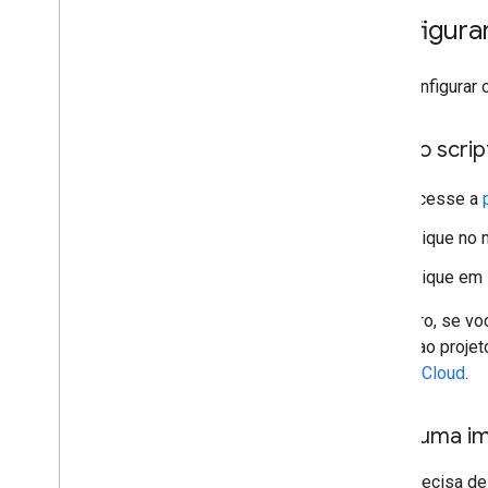
Configurar
Para configurar 
Criar o scr
Acesse a
Clique no
Clique em
No futuro, se vo
nuvem ao projeto
Google Cloud
.
Criar uma i
Você precisa de