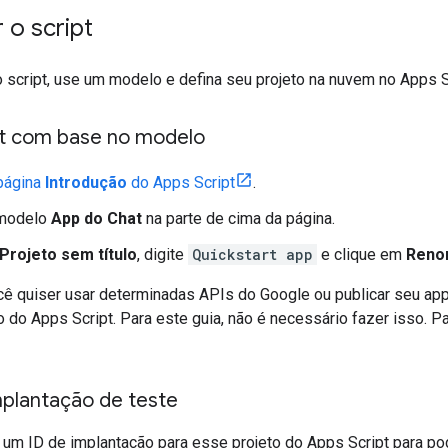
 o script
o script, use um modelo e defina seu projeto na nuvem no Apps S
ipt com base no modelo
página
Introdução
do Apps Script
.
 modelo
App do Chat
na parte de cima da página.
Projeto sem título
, digite
Quickstart app
e clique em
Reno
cê quiser usar determinadas APIs do Google ou publicar seu app
 do Apps Script. Para este guia, não é necessário fazer isso. P
mplantação de teste
 um ID de implantação para esse projeto do Apps Script para pod