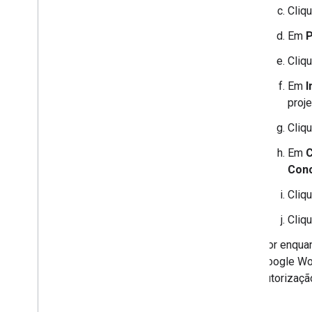
Cliq
Em
P
Cliq
Em
I
proje
Cliq
Em
C
Conc
Cliq
Cliq
Por enquan
Google Wo
autorizaçã