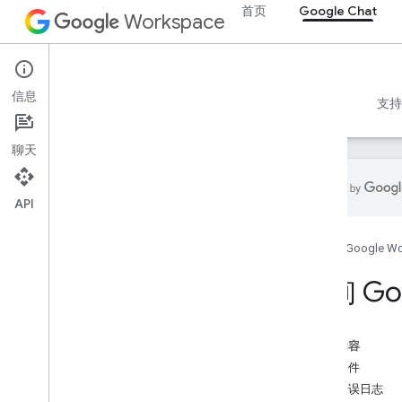
首页
Google Chat
Workspace
Google Chat
信息
概览
指南
参考文档
MCP 服务器
示例
支持
聊天
API
开始使用
首页
Google W
“使用 Google Chat 进行开发”概览
在 Google Workspace 上开发
查询 Go
快速入门
身份验证和授权
调用 Chat API
本页内容
前提条件
方案
查询错误日志