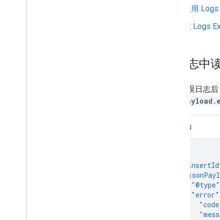
使用 Logs
以 Google Workspace 管理员的身份
管理 Chat
在 Logs 
概览
搜索和管理贵组织中的聊天室
将聊天室设为可供特定用户搜索
从日志中
将贵组织迁移到 Chat
查询错误日志后，
jsonPayload.
JSON
{
"insertId
"jsonPayl
"@type"
"error"
"code
"mess