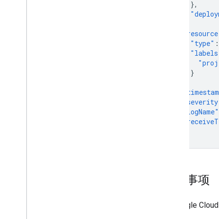
},
"deploy
},
"resource
"type"
:
"labels
"proj
}
},
"timesta
"severity
"logName"
"receiveT
}
注意事项
在 Google Cl