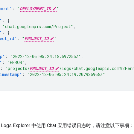
ment"
:
"
DEPLOYMENT_ID
"
"
:
{
"chat.googleapis.com/Project"
,
"
:
{
ect_id"
:
"
PROJECT_ID
"
mp"
:
"2022-12-06T05:24:18.697255Z"
,
"
:
"ERROR"
,
:
"projects/
PROJECT_ID
/logs/chat.googleapis.com%2Fer
imestamp"
:
"2022-12-06T05:24:19.207936968Z"
oud Logs Explorer 中使用 Chat 应用错误日志时，请注意以下事项：