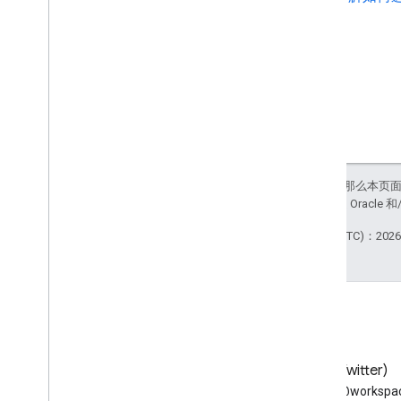
如未另行说明，那么本页
站政策
。Java 是 Orac
最后更新时间 (UTC)：2026-
博客
X (Twitter)
阅读 Google Workspace 开发
在 X 上关注 @workspac