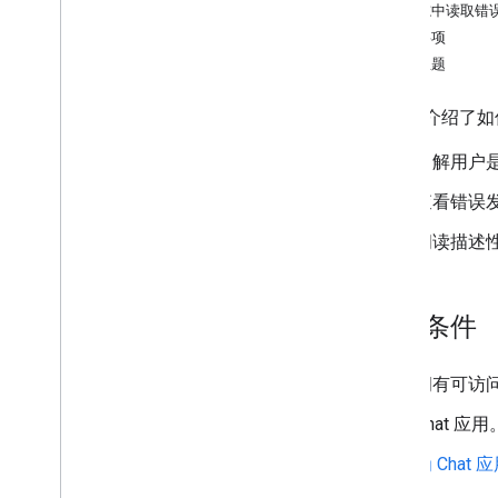
确定用户需求
从日志中读取错
定义所有用户转化历程
注意事项
选择 Chat 应用架构
相关主题
设计用户互动
本指南介绍了
构建
了解用户
发送和管理消息
使用聊天室
查看错误
将聊天室整理到版块中
阅读描述
管理聊天室中的成员
回应消息
使用自定义表情符号
前提条件
上传和下载附件
与用户互动
处理 Google Chat 中的活动
拥有可访问 G
识别并指定 Google Chat 用户
Chat 应
管理用户的空闲状态
撰写切实可行的错误消息
为 Cha
浏览 Chat 应用示例和教程