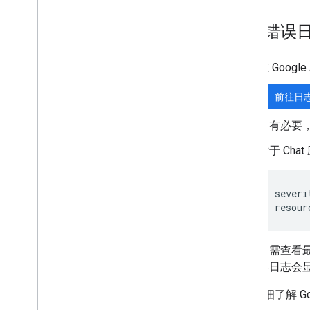
部署、测试和问题排查
查询错误
创建和管理部署
测试交互功能
在 Goog
日志错误数
开启错误日志记录
前往日
查询错误日志
排查问题
如有必要
对于 Ch
将互动式 Chat 扩展应用转换为
Google Workspace 插件
severi
发布到 Google Workspace
Marketplace
将 Chat 应用发布到 Google
Workspace Marketplace
如需查看
公开 Chat 应用的流程和审核要求
误日志会显
维护已发布的 Chat 应用
关闭或删除应用
如需详细了解 Goog