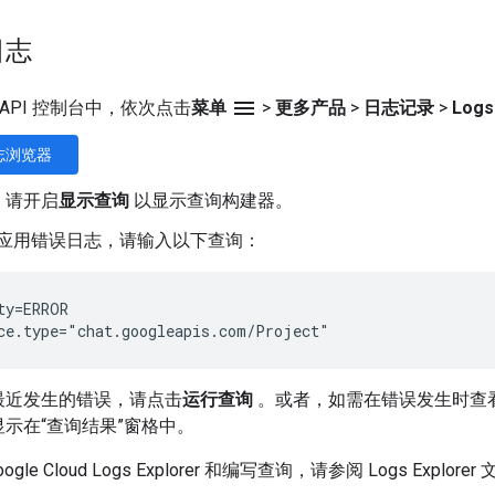
日志
menu
le API 控制台中，依次点击
菜单
>
更多产品
>
日志记录
>
Logs
志浏览器
，请开启
显示查询
以显示查询构建器。
at 应用错误日志，请输入以下查询：
ty=ERROR

最近发生的错误，请点击
运行查询
。或者，如需在错误发生时查
示在“查询结果”窗格中。
le Cloud Logs Explorer 和编写查询，请参阅 Logs Explo