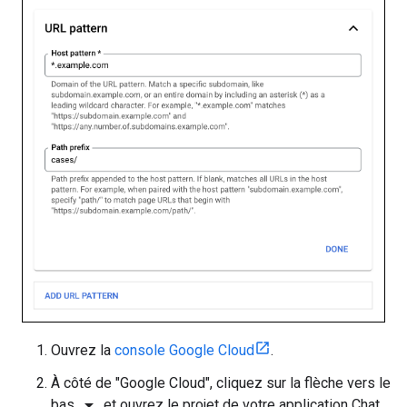
Ouvrez la
console Google Cloud
.
À côté de "Google Cloud", cliquez sur la flèche vers le
arrow_drop_down
bas
et ouvrez le projet de votre application Chat.