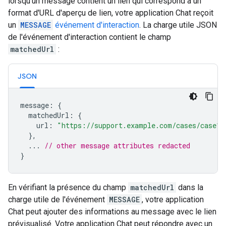
lorsqu'un message contient un lien qui correspond à un
format d'URL d'aperçu de lien, votre application Chat reçoit
un
MESSAGE
événement d'interaction
. La charge utile JSON
de l'événement d'interaction contient le champ
matchedUrl
:
JSON
message
:
{
matchedUrl
:
{
url
:
"https://support.example.com/cases/case12
},
...
// other message attributes redacted
}
En vérifiant la présence du champ
matchedUrl
dans la
charge utile de l'événement
MESSAGE
, votre application
Chat peut ajouter des informations au message avec le lien
prévisualisé. Votre application Chat peut répondre avec un