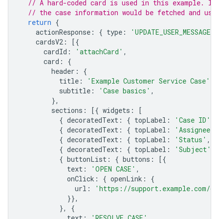
// A hard-coded card is used in this example. In
// the case information would be fetched and use
return
{
actionResponse
:
{
type
:
'UPDATE_USER_MESSAGE_C
cardsV2
:
[{
cardId
:
'attachCard'
,
card
:
{
header
:
{
title
:
'Example Customer Service Case'
,
subtitle
:
'Case basics'
,
},
sections
:
[{
widgets
:
[
{
decoratedText
:
{
topLabel
:
'Case ID'
,
{
decoratedText
:
{
topLabel
:
'Assignee'
,
{
decoratedText
:
{
topLabel
:
'Status'
,
t
{
decoratedText
:
{
topLabel
:
'Subject'
,
{
buttonList
:
{
buttons
:
[{
text
:
'OPEN CASE'
,
onClick
:
{
openLink
:
{
url
:
'https://support.example.com/or
}},
},
{
text
:
'RESOLVE CASE'
,