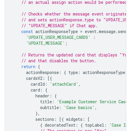
// an actual assign action would be performed 
// Checks whether the message event originated
// and sets actionResponse.type to "UPDATE_USE
// "UPDATE_MESSAGE" if Chat app.
const
actionResponseType
=
event
.
message
.
sende
'UPDATE_USER_MESSAGE_CARDS'
:
'UPDATE_MESSAGE'
;
// Returns the updated card that displays "You
// and that disables the button.
return
{
actionResponse
:
{
type
:
actionResponseType
}
cardsV2
:
[{
cardId
:
'attachCard'
,
card
:
{
header
:
{
title
:
'Example Customer Service Case'
subtitle
:
'Case basics'
,
},
sections
:
[{
widgets
:
[
{
decoratedText
:
{
topLabel
:
'Case ID'
// The assignee is now "You"