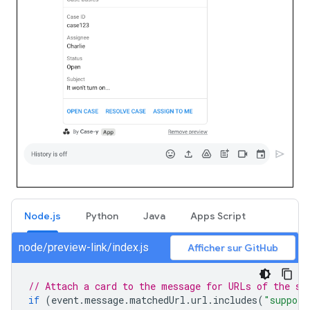
Node.js
Python
Java
Apps Script
node/preview-link/index.js
Afficher sur GitHub
// Attach a card to the message for URLs of the su
if
(
event
.
message
.
matchedUrl
.
url
.
includes
(
"support