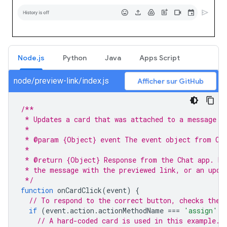
Node.js
Python
Java
Apps Script
node/preview-link/index.js
Afficher sur GitHub
/**
 * Updates a card that was attached to a message w
 *
 * @param {Object} event The event object from Ch
 *
 * @return {Object} Response from the Chat app. Ei
 * the message with the previewed link, or an upda
 */
function
onCardClick
(
event
)
{
// To respond to the correct button, checks the 
if
(
event
.
action
.
actionMethodName
===
'assign'
)
// A hard-coded card is used in this example. 