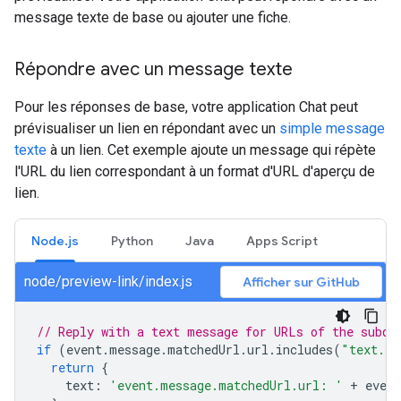
message texte de base ou ajouter une fiche.
Répondre avec un message texte
Pour les réponses de base, votre application Chat peut
prévisualiser un lien en répondant avec un
simple message
texte
à un lien. Cet exemple ajoute un message qui répète
l'URL du lien correspondant à un format d'URL d'aperçu de
lien.
Node.js
Python
Java
Apps Script
node/preview-link/index.js
Afficher sur GitHub
// Reply with a text message for URLs of the subdo
if
(
event
.
message
.
matchedUrl
.
url
.
includes
(
"text.ex
return
{
text
:
'event.message.matchedUrl.url: '
+
event