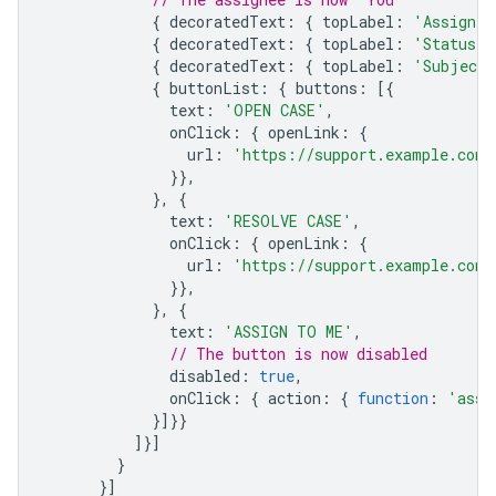
{
decoratedText
:
{
topLabel
:
'Assignee
{
decoratedText
:
{
topLabel
:
'Status'
,
{
decoratedText
:
{
topLabel
:
'Subject'
{
buttonList
:
{
buttons
:
[{
text
:
'OPEN CASE'
,
onClick
:
{
openLink
:
{
url
:
'https://support.example.com/
}},
},
{
text
:
'RESOLVE CASE'
,
onClick
:
{
openLink
:
{
url
:
'https://support.example.com/
}},
},
{
text
:
'ASSIGN TO ME'
,
// The button is now disabled
disabled
:
true
,
onClick
:
{
action
:
{
function
:
'assi
}]}}
]}]
}
}]