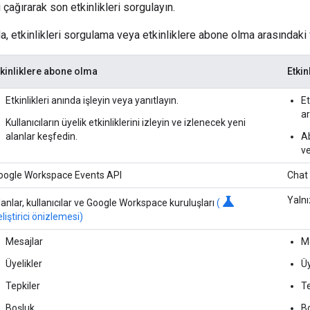
 çağırarak son etkinlikleri sorgulayın.
a, etkinlikleri sorgulama veya etkinliklere abone olma arasındaki
tkinliklere abone olma
Etkin
Etkinlikleri anında işleyin veya yanıtlayın.
Et
ar
Kullanıcıların üyelik etkinliklerini izleyin ve izlenecek yeni
alanlar keşfedin.
Ab
ve
oogle Workspace Events API
Chat
science
Yalnı
lanlar, kullanıcılar ve Google Workspace kuruluşları
(
liştirici önizlemesi)
Mesajlar
M
Üyelikler
Üy
Tepkiler
Te
Boşluk
B