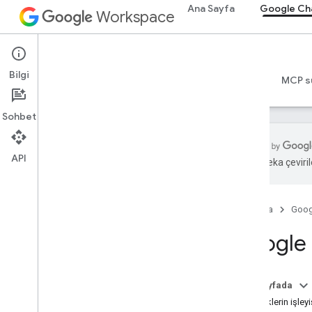
Ana Sayfa
Google Ch
Workspace
Google Chat
Bilgi
Genel bakış
Rehberler
Başvuru Kaynakları
MCP s
Sohbet
API
Yapay zeka çevirile
Başlama
Google Chat ile geliştirme sürecine
genel bakış
Ana Sayfa
Goog
Google Workspace'te geliştirme
Google C
Hızlı başlangıç kılavuzları
Kimlik doğrulaması yapma ve
yetkilendirme
Bu sayfada
Chat API'yi çağırma
Etkinliklerin işley