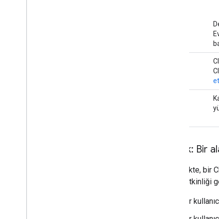
D
E
ba
Etkinlik
C
biçimi
C
et
Etkinlik
K
verileri
yü
Örnek: Bir al
Bu örnekte, bir C
üyelik etkinliği g
Bir kullanı
Bir kullanı