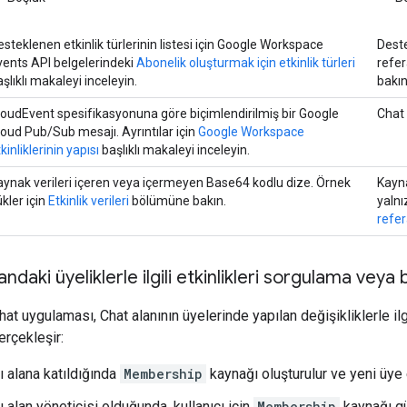
esteklenen etkinlik türlerinin listesi için Google Workspace
Deste
vents API belgelerindeki
Abonelik oluşturmak için etkinlik türleri
refer
şlıklı makaleyi inceleyin.
bakın
loudEvent spesifikasyonuna göre biçimlendirilmiş bir Google
Chat 
loud Pub/Sub mesajı. Ayrıntılar için
Google Workspace
kinliklerinin yapısı
başlıklı makaleyi inceleyin.
aynak verileri içeren veya içermeyen Base64 kodlu dize. Örnek
Kayna
kler için
Etkinlik verileri
bölümüne bakın.
yalnı
refer
andaki üyeliklerle ilgili etkinlikleri sorgulama vey
hat uygulaması, Chat alanının üyelerinde yapılan değişikliklerle ilgi
erçekleşir:
cı alana katıldığında
Membership
kaynağı oluşturulur ve yeni üye et
cı alan yöneticisi olduğunda, kullanıcı için
Membership
kaynağı gü