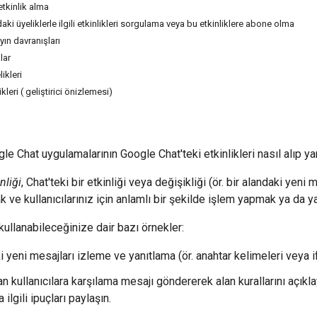
tkinlik alma
aki üyeliklerle ilgili etkinlikleri sorgulama veya bu etkinliklere abone olma
yın davranışları
lar
ikleri
leri ( geliştirici önizlemesi)
e Chat uygulamalarının Google Chat'teki etkinlikleri nasıl alıp ya
nliği
, Chat'teki bir etkinliği veya değişikliği (ör. bir alandaki yen
ve kullanıcılarınız için anlamlı bir şekilde işlem yapmak ya da yan
l kullanabileceğinize dair bazı örnekler:
i yeni mesajları izleme ve yanıtlama (ör. anahtar kelimeleri veya 
an kullanıcılara karşılama mesajı göndererek alan kurallarını açıkl
 ilgili ipuçları paylaşın.