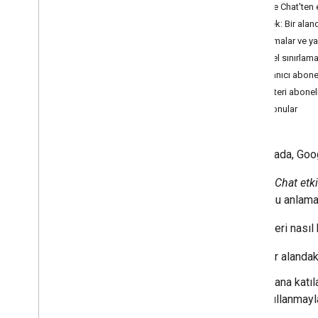
Google Chat'ten e
Plan
Örnek: Bir aland
Kullanıcılarınızın ihtiyaçlarını belirleyin
Sınırlamalar ve ya
Tüm kullanıcı yolculuklarını tanımlayın
Genel sınırlama
Chat uygulaması mimarisi seçin
Kullanıcı abonel
Kullanıcı etkileşimlerini tasarlama
Müşteri abonelik
İlgili konular
Derleme
Mesaj gönderme ve yönetme
Alanlarla çalışma
Bu sayfada, Googl
Alanları bölümler halinde düzenleme
Alanlarda üyeleri yönetme
Google Chat etki
Mesajlara tepki verme
olduğunu anlamak 
Özel emojilerle çalışma
Etkinlikleri nası
Ekleri yükleme ve indirme
Kullanıcılarla etkileşim kurma
Bir alandak
Google Chat'teki etkinliklerle çalışma
Genel bakış
Alana katıl
Bir alan etkinliğiyle ilgili ayrıntıları
kullanmayla
alma