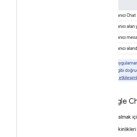
Etkinlik
Bir kullanıcı Cha
Bir kullanıcı ala
Bir kullanıcı mes
Bir kullanıcı alan
Not:
Chat uygulama
@bahsetmesi gibi doğrudan
uygulamanızla etkileşim
Google Cha
Etkinlik almak iç
Etkinlikle