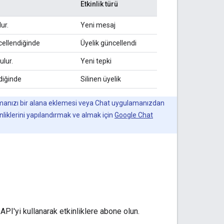
Etkinlik türü
ur.
Yeni mesaj
ellendiğinde
Üyelik güncellendi
ulur.
Yeni tepki
diğinde
Silinen üyelik
gulamanızı bir alana eklemesi veya Chat uygulamanızdan
nliklerini yapılandırmak ve almak için
Google Chat
PI'yi kullanarak etkinliklere abone olun.