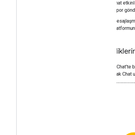
Chat etkinl
Alandaki etkinlikleri listeleme
rapor gönd
Google Workspace Events API'yi
kullanarak etkinliklere abone
olma
Mesajlaşma 
Google Chat kullanıcılarını belirleme ve
platformund
belirtme
Kullanıcıların müsaitlik durumunu
yönetme
Etkinlikleri
Uygulanabilir hata mesajları yazın
Chat uygulaması örneklerini ve
eğitimlerini keşfedin
Google Chat'te bi
kullanarak Chat 
Dağıtma
,
test etme ve sorun
giderme
Dağıtım oluşturma ve yönetme
Etkileşimli özellikleri test etme
Günlük hataları
Sorun giderme
Etkileşimli bir Chat uygulamasını
Google Workspace eklentisine