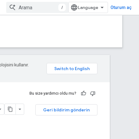
/
Oturum aç
ojisini kullanır.
Bu size yardımcı oldu mu?
Geri bildirim gönderin