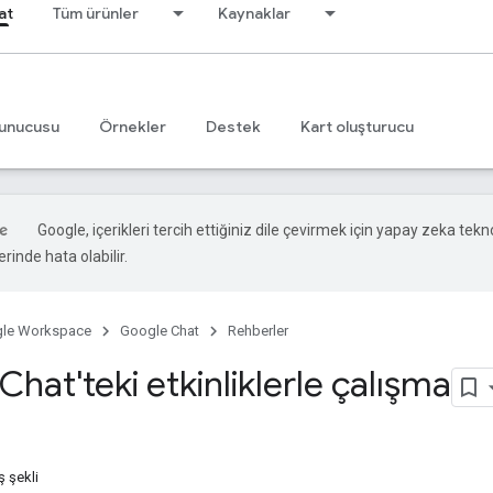
at
Tüm ürünler
Kaynaklar
unucusu
Örnekler
Destek
Kart oluşturucu
Google, içerikleri tercih ettiğiniz dile çevirmek için yapay zeka teknol
rinde hata olabilir.
le Workspace
Google Chat
Rehberler
hat'teki etkinliklerle çalışma
iş şekli