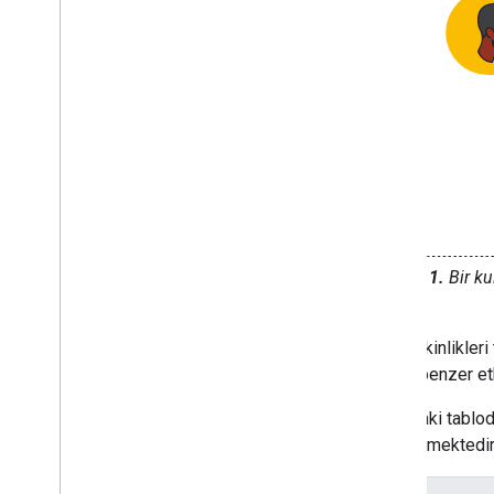
dönüştürme
Google Workspace Marketplace'te
yayınlama
Chat uygulamalarını Google
Workspace Marketplace'te
yayınlama
Herkese açık Chat uygulamaları için
işlem ve inceleme şartları
Yayınlanan Chat uygulamalarını
sürdürme
Bir uygulamayı devre dışı bırakma veya
silme
Şekil 1.
Bir ku
Google Workspace yöneticisi olarak
Chat'i yönetme
Chat, etkinlikleri
Genel bakış
Ayrıca benzer etk
Kuruluşunuzda alan arama ve yönetme
Aşağıdaki tabloda
Bir alanı belirli kullanıcılar tarafından
bulunabilir hale getirme
gösterilmektedir
Kuruluşunuzu Chat'e taşıyın