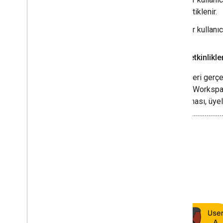
tetiklenir.
Bir kullanı
Üyelik etkinlik
Etkinlikleri ger
Google Workspa
uygulaması, üyeli