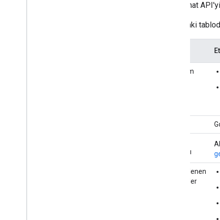
Chat API'yi
Aşağıdaki tablod
E
Kullanım
alanları
API
G
Etkinlik
A
kaynağı
ge
Desteklenen
etkinlikler