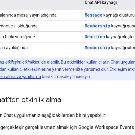
Chat API kaynağı
Message
t alanında mesaj yayınladığında
kaynağı oluşturul
Membership
n yöneticisi olduğunda
kaynağı günc
Reaction
aja tepki verdiğinde
kaynağı oluştur
Membership
dan ayrıldığında
kaynağı silin
nız
etkileşim etkinlikleri
de alabilir. Bu etkinlikler, kullanıcıların Chat uy
 kullanıcı etkileşimlerine yanıt vermenize yardımcı olur. Etkileşim etki
leri alma ve yanıtlama
başlıklı makaleyi inceleyin.
t'ten etkinlik alma
in Chat uygulamanız aşağıdakilerden birini yapabilir:
ri gerçekleşir gerçekleşmez almak için Google Workspace Events A