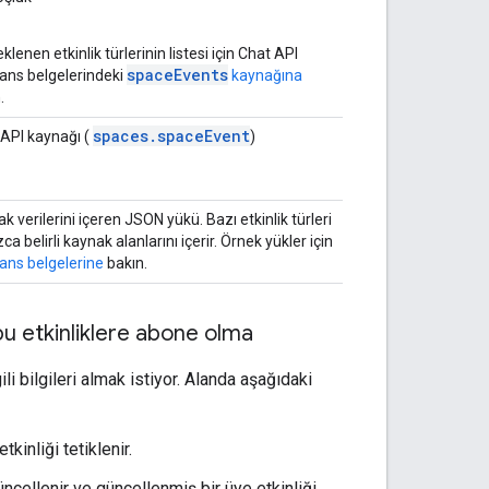
klenen etkinlik türlerinin listesi için Chat API
spaceEvents
ans belgelerindeki
kaynağına
.
spaces.spaceEvent
API kaynağı (
)
k verilerini içeren JSON yükü. Bazı etkinlik türleri
zca belirli kaynak alanlarını içerir. Örnek yükler için
ans belgelerine
bakın.
a bu etkinliklere abone olma
li bilgileri almak istiyor. Alanda aşağıdaki
kinliği tetiklenir.
ncellenir ve güncellenmiş bir üye etkinliği