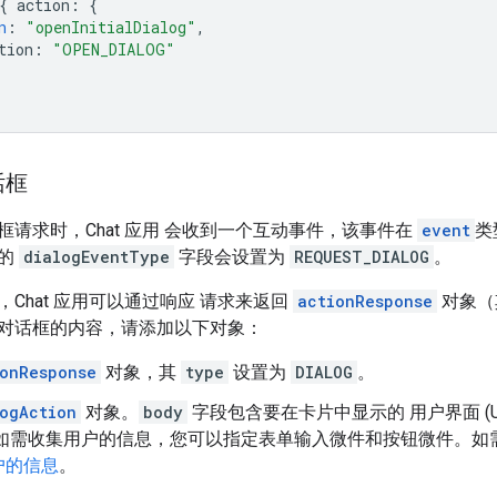
{
action
:
{
n
:
"openInitialDialog"
,
tion
:
"OPEN_DIALOG"
话框
框请求时，Chat 应用 会收到一个互动事件，该事件在
event
类
件的
dialogEventType
字段会设置为
REQUEST_DIALOG
。
Chat 应用可以通过响应 请求来返回
actionResponse
对象（
对话框的内容，请添加以下对象：
onResponse
对象，其
type
设置为
DIALOG
。
ogAction
对象。
body
字段包含要在卡片中显示的 用户界面 (
t。 如需收集用户的信息，您可以指定表单输入微件和按钮微件
户的信息
。