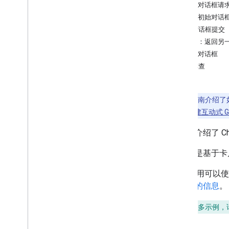
确定用户需求
触发对话框请
定义所有用户转化历程
打开初始对话
选择 Chat 应用架构
处理对话框提交
设计用户互动
可选：返回另
关闭对话框
构建
问题排查
发送和管理消息
使用聊天室
将聊天室整理到版块中
注意
：本指南介绍了
管理聊天室中的成员
架 ，请参阅
构建互动式 Goo
回应消息
本页面介绍了 C
使用自定义表情符号
上传和下载附件
对话框
是基于卡
与用户互动
Chat 应用可
概览
理用户的信息
。
构建交互式 Chat 应用作为
Google Workspace 插件
使用互动事件构建 Chat 应用
如需查看更多示例，
接收和响应用户互动