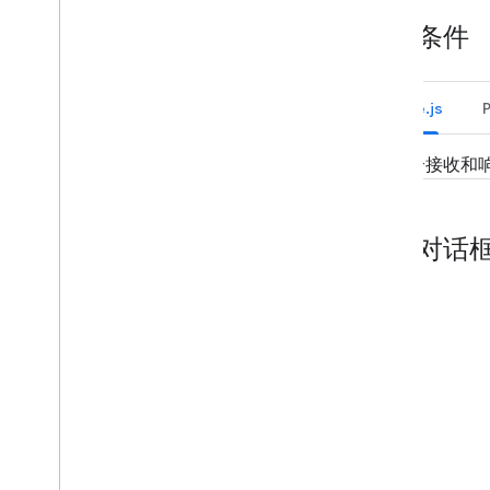
响应命令
构建互动式对话框
前提条件
预览链接
为您的 Chat 应用构建首页
Node.js
收集和处理用户信息
连接到外部系统和工具
处理 Google Chat 中的活动
一个接收和
识别并指定 Google Chat 用户
管理用户的空闲状态
撰写切实可行的错误消息
打开对话
浏览 Chat 应用示例和教程
部署、测试和问题排查
创建和管理部署
测试交互功能
日志错误数
排查问题
将互动式 Chat 扩展应用转换为