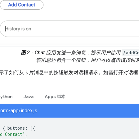
图 2
：Chat 应用发送一条消息，提示用户使用
/addC
该消息还包含一个按钮，用户可以点击该按钮
示了如何从卡片消息中的按钮触发对话框请求。如需打开对话
：
Python
Java
Apps 脚本
form-app/index.js
{
buttons
:
[{
d Contact"
,