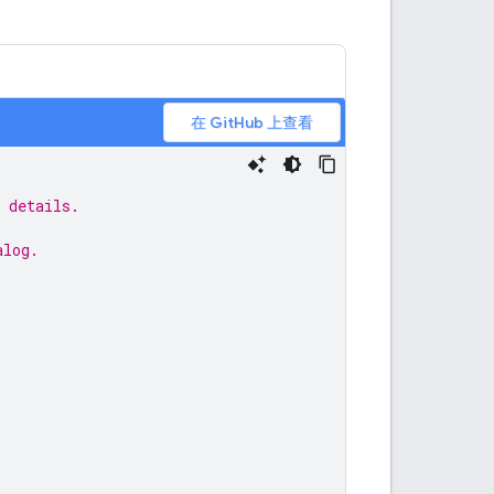
在 GitHub 上查看
 details.
alog.