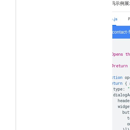
以下代码示例展示
Node.js
node/contact-
/**
 * Opens th
 *
 * @return 
 */
function
op
return
{
type
:
"
dialogA
heade
widge
but
t
o
}]}