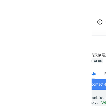
以下代码示例展
OPEN_DIALOG
Node.js
node/contact-
buttonList
:
text
:
"Ad