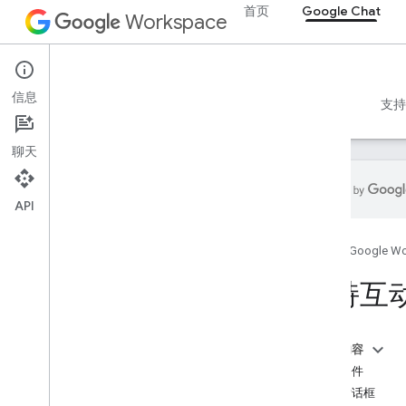
首页
Google Chat
Workspace
Google Chat
信息
概览
指南
参考文档
MCP 服务器
示例
支持
聊天
API
开始使用
首页
Google W
“使用 Google Chat 进行开发”概览
在 Google Workspace 上开发
支持互
快速入门
身份验证和授权
调用 Chat API
本页内容
前提条件
方案
打开对话框