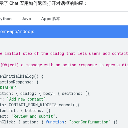
了 Chat 应用如何返回打开对话框的响应：
Python
Java
Apps 脚本
form-app/index.js
e initial step of the dialog that lets users add contact
{Object} a message with an action response to open a di
enInitialDialog
()
{
actionResponse
:
{
DIALOG"
,
ction
:
{
dialog
:
{
body
:
{
sections
:
[{
r
:
"Add new contact"
,
ts
:
CONTACT_FORM_WIDGETS
.
concat
([{
tonList
:
{
buttons
:
[{
ext
:
"Review and submit"
,
nClick
:
{
action
:
{
function
:
"openConfirmation"
}}