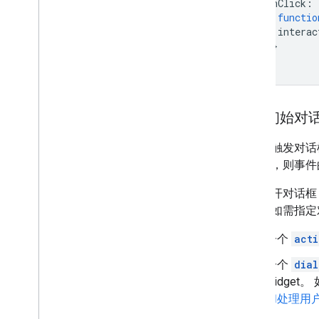
onClick
:
functio
interac
}}
}]}
打开初始对
当用户触发对话
框请求，则事
如需打开对话框，
象）。如需指定
一个
acti
一个
dial
widge
和处理用