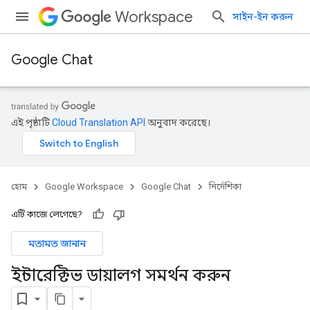
Workspace
সাইন-ইন করুন
Google Chat
এই পৃষ্ঠাটি
Cloud Translation API
অনুবাদ করেছে।
হোম
Google Workspace
Google Chat
নির্দেশিকা
এটি কাজে লেগেছে?
মতামত জানান
ইন্টারেক্টিভ ডায়ালগ সমর্থন করুন