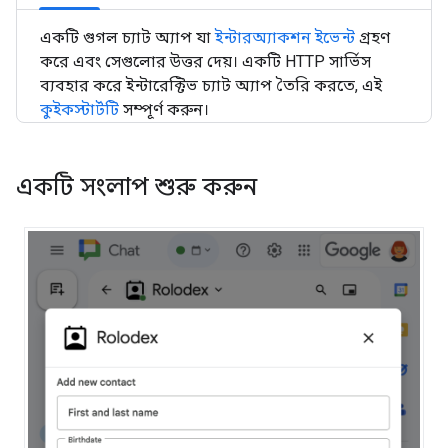
একটি গুগল চ্যাট অ্যাপ যা
ইন্টারঅ্যাকশন ইভেন্ট
গ্রহণ
করে এবং সেগুলোর উত্তর দেয়। একটি HTTP সার্ভিস
ব্যবহার করে ইন্টারেক্টিভ চ্যাট অ্যাপ তৈরি করতে, এই
কুইকস্টার্টটি
সম্পূর্ণ করুন।
একটি সংলাপ শুরু করুন