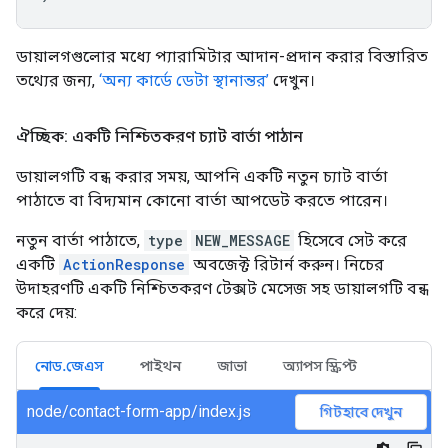
ডায়ালগগুলোর মধ্যে প্যারামিটার আদান-প্রদান করার বিস্তারিত
তথ্যের জন্য,
‘অন্য কার্ডে ডেটা স্থানান্তর’
দেখুন।
ঐচ্ছিক: একটি নিশ্চিতকরণ চ্যাট বার্তা পাঠান
ডায়ালগটি বন্ধ করার সময়, আপনি একটি নতুন চ্যাট বার্তা
পাঠাতে বা বিদ্যমান কোনো বার্তা আপডেট করতে পারেন।
নতুন বার্তা পাঠাতে,
type
NEW_MESSAGE
হিসেবে সেট করে
একটি
ActionResponse
অবজেক্ট রিটার্ন করুন। নিচের
উদাহরণটি একটি নিশ্চিতকরণ টেক্সট মেসেজ সহ ডায়ালগটি বন্ধ
করে দেয়:
নোড.জেএস
পাইথন
জাভা
অ্যাপস স্ক্রিপ্ট
node/contact-form-app/index.js
গিটহাবে দেখুন