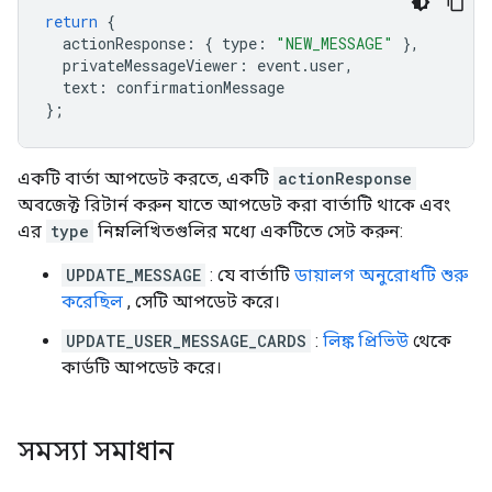
return
{
actionResponse
:
{
type
:
"NEW_MESSAGE"
},
privateMessageViewer
:
event
.
user
,
text
:
confirmationMessage
};
একটি বার্তা আপডেট করতে, একটি
actionResponse
অবজেক্ট রিটার্ন করুন যাতে আপডেট করা বার্তাটি থাকে এবং
এর
type
নিম্নলিখিতগুলির মধ্যে একটিতে সেট করুন:
UPDATE_MESSAGE
: যে বার্তাটি
ডায়ালগ অনুরোধটি শুরু
করেছিল
, সেটি আপডেট করে।
UPDATE_USER_MESSAGE_CARDS
:
লিঙ্ক প্রিভিউ
থেকে
কার্ডটি আপডেট করে।
সমস্যা সমাধান