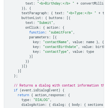
text
:
"<b>Birthday:</b> "
+
convertMillisT
}},
{
textParagraph
:
{
text
:
"<b>Type:</b> "
+
ty
buttonList
:
{
buttons
:
[{
text
:
"Submit"
,
onClick
:
{
action
:
{
function
:
"submitForm"
,
parameters
:
[{
key
:
"contactName"
,
value
:
name
},
{
key
:
"contactBirthdate"
,
value
:
birthd
key
:
"contactType"
,
value
:
type
}]
}}
}]}
}]
};
// Returns a dialog with contact information tha
if
(
event
.
isDialogEvent
)
{
return
{
action_response
:
{
type
:
"DIALOG"
,
dialogAction
:
{
dialog
:
{
body
:
{
sections
: