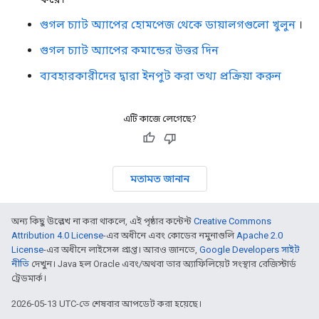
গুগল চ্যাট অ্যাপের হোমপেজ থেকে ডায়ালগগুলো খুলুন
।
গুগল চ্যাট অ্যাপের কমান্ডের উত্তর দিন
ব্যবহারকারীদের দ্বারা ইনপুট করা তথ্য প্রক্রিয়া করুন
এটি কাজে লেগেছে?
মতামত জানান
অন্য কিছু উল্লেখ না করা থাকলে, এই পৃষ্ঠার কন্টেন্ট
Creative Commons
Attribution 4.0 License
-এর অধীনে এবং কোডের নমুনাগুলি
Apache 2.0
License
-এর অধীনে লাইসেন্স প্রাপ্ত। আরও জানতে,
Google Developers সাইট
নীতি
দেখুন। Java হল Oracle এবং/অথবা তার অ্যাফিলিয়েট সংস্থার রেজিস্টার্ড
ট্রেডমার্ক।
2026-05-13 UTC-তে শেষবার আপডেট করা হয়েছে।