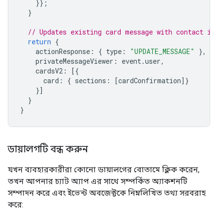
}};
}
// Updates existing card message with contact in
return
{
actionResponse
:
{
type
:
"UPDATE_MESSAGE"
},
privateMessageViewer
:
event
.
user
,
cardsV2
:
[{
card
:
{
sections
:
[
cardConfirmation
]}
}]
}
}
ডায়ালগটি বন্ধ করুন
যখন ব্যবহারকারীরা কোনো ডায়ালগের বোতামে ক্লিক করেন,
তখন আপনার চ্যাট অ্যাপ এর সাথে সম্পর্কিত অ্যাকশনটি
সম্পাদন করে এবং ইভেন্ট অবজেক্টকে নিম্নলিখিত তথ্য সরবরাহ
করে: