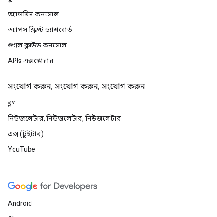
অ্যাডমিন কনসোল
অ্যাপস স্ক্রিপ্ট ড্যাশবোর্ড
গুগল ক্লাউড কনসোল
APIs এক্সপ্লোরার
সংযোগ করুন, সংযোগ করুন, সংযোগ করুন
ব্লগ
নিউজলেটার, নিউজলেটার, নিউজলেটার
এক্স (টুইটার)
YouTube
Android