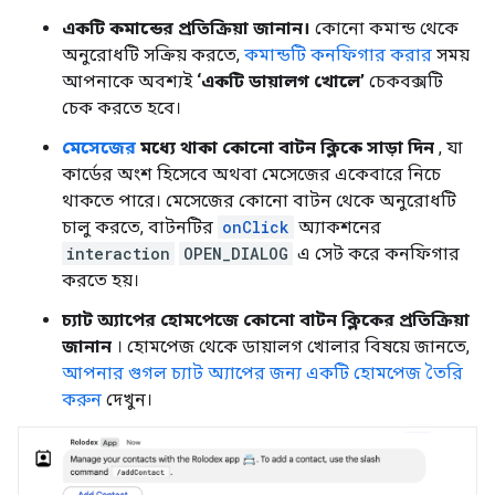
একটি কমান্ডের প্রতিক্রিয়া জানান।
কোনো কমান্ড থেকে
অনুরোধটি সক্রিয় করতে,
কমান্ডটি কনফিগার করার
সময়
আপনাকে অবশ্যই
‘একটি ডায়ালগ খোলে’
চেকবক্সটি
চেক করতে হবে।
মেসেজের
মধ্যে থাকা কোনো বাটন ক্লিকে সাড়া দিন
, যা
কার্ডের অংশ হিসেবে অথবা মেসেজের একেবারে নিচে
থাকতে পারে। মেসেজের কোনো বাটন থেকে অনুরোধটি
চালু করতে, বাটনটির
onClick
অ্যাকশনের
interaction
OPEN_DIALOG
এ সেট করে কনফিগার
করতে হয়।
চ্যাট অ্যাপের হোমপেজে কোনো বাটন ক্লিকের প্রতিক্রিয়া
জানান
। হোমপেজ থেকে ডায়ালগ খোলার বিষয়ে জানতে,
আপনার গুগল চ্যাট অ্যাপের জন্য একটি হোমপেজ তৈরি
করুন
দেখুন।