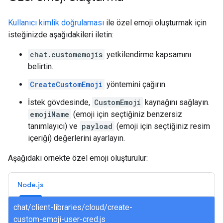
Kullanıcı kimlik doğrulaması
ile özel emoji oluşturmak için
isteğinizde aşağıdakileri iletin:
chat.customemojis
yetkilendirme kapsamını
belirtin.
CreateCustomEmoji
yöntemini çağırın.
İstek gövdesinde,
CustomEmoji
kaynağını sağlayın.
emojiName
(emoji için seçtiğiniz benzersiz
tanımlayıcı) ve
payload
(emoji için seçtiğiniz resim
içeriği) değerlerini ayarlayın.
Aşağıdaki örnekte özel emoji oluşturulur:
Node.js
chat/client-libraries/cloud/create-
custom-emoji-user-cred.js