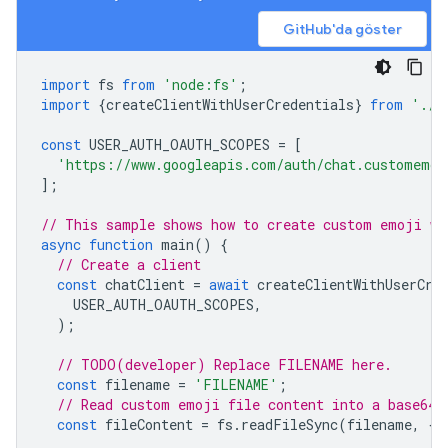
GitHub'da göster
import
fs
from
'node:fs'
;
import
{
createClientWithUserCredentials
}
from
'./a
const
USER_AUTH_OAUTH_SCOPES
=
[
'https://www.googleapis.com/auth/chat.customemoj
];
// This sample shows how to create custom emoji wi
async
function
main
()
{
// Create a client
const
chatClient
=
await
createClientWithUserCre
USER_AUTH_OAUTH_SCOPES
,
);
// TODO(developer) Replace FILENAME here.
const
filename
=
'FILENAME'
;
// Read custom emoji file content into a base64 
const
fileContent
=
fs
.
readFileSync
(
filename
,
{
e