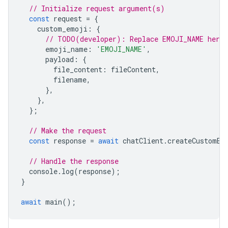
// Initialize request argument(s)
const
request
=
{
custom_emoji
:
{
// TODO(developer): Replace EMOJI_NAME here.
emoji_name
:
'EMOJI_NAME'
,
payload
:
{
file_content
:
fileContent
,
filename
,
},
},
};
// Make the request
const
response
=
await
chatClient
.
createCustomEm
// Handle the response
console
.
log
(
response
);
}
await
main
();