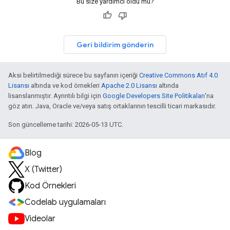
Bu size yardımcı oldu mu?
Geri bildirim gönderin
Aksi belirtilmediği sürece bu sayfanın içeriği
Creative Commons Atıf 4.0
Lisansı
altında ve kod örnekleri
Apache 2.0 Lisansı
altında
lisanslanmıştır. Ayrıntılı bilgi için
Google Developers Site Politikaları
'na
göz atın. Java, Oracle ve/veya satış ortaklarının tescilli ticari markasıdır.
Son güncelleme tarihi: 2026-05-13 UTC.
Blog
X (Twitter)
Kod Örnekleri
Codelab uygulamaları
Videolar