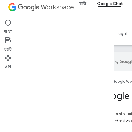
বাড়ি
Google Chat
Workspace
Google Chat
তথ্য
ওভারভিউ
নির্দেশিকা
রেফারেন্স
MCP সার্ভার
নমুনা
চ্যাট
API
শুরু করুন
হোম
Google Wo
Google Chat ওভারভিউ দিয়ে ডেভেলপ
করুন
Google 
Google Workspace-এ ডেভেলপ
করুন
দ্রুত শুরু
এই পৃষ্ঠায় যা যা 
প্রমাণীকরণ এবং অনুমোদন
চ্যাট অ্যাপ কমান্ডে
Chat API কল করুন
পূর্বশর্ত