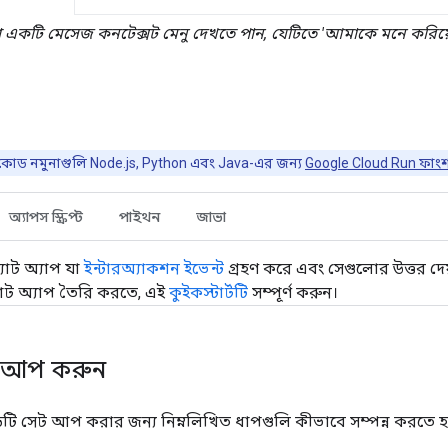
া একটি মেসেজ কনটেক্সট মেনু দেখতে পান, যেটিতে 'আমাকে মনে করিয়
 কোড নমুনাগুলি Node.js, Python এবং Java-এর জন্য
Google Cloud Run ফাং
অ্যাপস স্ক্রিপ্ট
পাইথন
জাভা
যাট অ্যাপ যা
ইন্টারঅ্যাকশন ইভেন্ট
গ্রহণ করে এবং সেগুলোর উত্তর দে
চ্যাট অ্যাপ তৈরি করতে, এই
কুইকস্টার্টটি
সম্পূর্ণ করুন।
ট আপ করুন
টি সেট আপ করার জন্য নিম্নলিখিত ধাপগুলি কীভাবে সম্পন্ন করতে হবে 