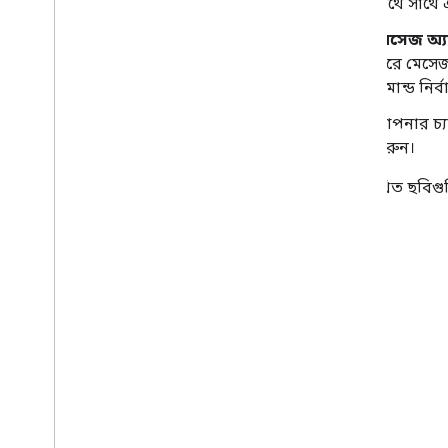
সাথে সাথে 
এবং নির্দিষ্ট করুন
ব্যবহারকারীদের উপলব্ধতার অবস্থা
মেসেজ অ্
পরিচালনা করুন
করে মেসেজ 
কর্মযোগ্য ত্রুটি বার্তা লিখুন
কমান্ড নির
চ্যাট অ্যাপের নমুনা এবং টিউটোরিয়ালগুলি
অন্বেষণ করুন
আপনার চ্য
করুন।
স্থাপন
,
পরীক্ষা
,
এবং সমস্যা সমাধান
নিম্নলিখিত ছবিগু
স্থাপনা তৈরি করুন এবং পরিচালনা করুন
ইন্টারেক্টিভ বৈশিষ্ট্য পরীক্ষা করুন
লগ ত্রুটি
সমস্যা সমাধান
একটি ইন্টারেক্টিভ চ্যাট অ্যাপকে Google
Workspace অ্যাড-অনে রূপান্তর করুন
Google Workspace মার্কেটপ্লেসে প্রকাশ
করুন
Google Workspace মার্কেটপ্লেসে চ্যাট
অ্যাপ প্রকাশ করুন