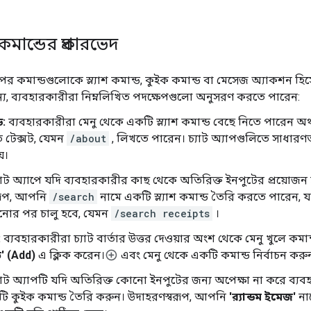
কমান্ডের প্রকারভেদ
ের কমান্ডগুলোকে স্ল্যাশ কমান্ড, কুইক কমান্ড বা মেসেজ অ্যাকশন হ
্য, ব্যবহারকারীরা নিম্নলিখিত পদক্ষেপগুলো অনুসরণ করতে পারেন:
ড:
ব্যবহারকারীরা মেনু থেকে একটি স্ল্যাশ কমান্ড বেছে নিতে পারেন অথ
রিত টেক্সট, যেমন
/about
, লিখতে পারেন। চ্যাট অ্যাপগুলিতে সাধারণত স্
়।
ট অ্যাপে যদি ব্যবহারকারীর কাছ থেকে অতিরিক্ত ইনপুটের প্রয়োজন হয
রূপ, আপনি
/search
নামে একটি স্ল্যাশ কমান্ড তৈরি করতে পারেন, য
ানোর পর চালু হবে, যেমন
/search receipts
।
:
ব্যবহারকারীরা চ্যাট বার্তার উত্তর দেওয়ার অংশ থেকে মেনু খুলে কম
ড' (Add)
এ ক্লিক করেন।
এবং মেনু থেকে একটি কমান্ড নির্বাচন করু
ট অ্যাপটি যদি অতিরিক্ত কোনো ইনপুটের জন্য অপেক্ষা না করে ব্যবহ
ি কুইক কমান্ড তৈরি করুন। উদাহরণস্বরূপ, আপনি
'র‍্যান্ডম ইমেজ'
না