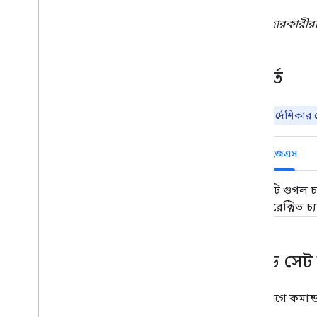
ব্যবহারকারীর
পূর্বশর্ত
দ্রষ্টব্য:
এই নির্দেশিকার
নোড.জেএস
একটি গুগল চ্
ইন্টারেক্টিভ 
কমান্ড সে
এই বিভাগে কমান্ড