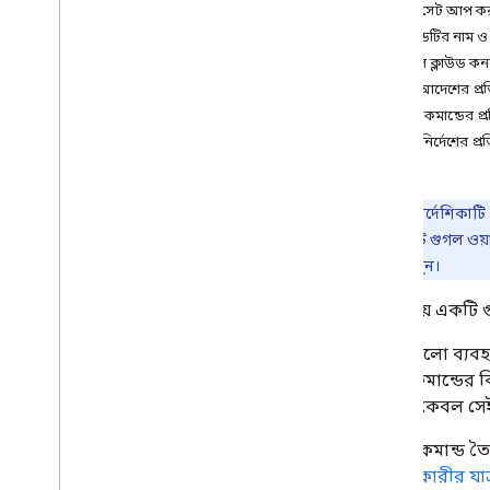
কমান্ড সেট আপ ক
পরিকল্পনা
কমান্ডটির নাম ও 
আপনার ব্যবহারকারীদের চাহিদা চিহ্নিত
করুন
গুগল ক্লাউড কন
সমস্ত ব্যবহারকারীর যাত্রা সংজ্ঞায়িত করুন
একটি আদেশের প্রতি
একটি চ্যাট অ্যাপ আর্কিটেকচার বেছে নিন
স্ল্যাশ কমান্ডের প্
ডিজাইন ব্যবহারকারী মিথস্ক্রিয়া
দ্রুত নির্দেশের প্র
নির্মাণ করুন
বার্তা পাঠান এবং পরিচালনা করুন
দ্রষ্টব্য:
এই নির্দেশিকাটি
স্পেস নিয়ে কাজ করুন
অ্যাপটিকে একটি গুগল ওয়া
স্থানগুলিকে বিভিন্ন বিভাগে ভাগ করুন
তৈরি করুন”
দেখুন।
স্পেস সদস্যদের পরিচালনা করুন
এই পৃষ্ঠায় একটি
বার্তাগুলিতে প্রতিক্রিয়া জানান
কাস্টম ইমোজির সাথে কাজ করুন
কমান্ডগুলো ব্যবহ
সংযুক্তি আপলোড এবং ডাউনলোড করুন
একটি কমান্ডের বি
ব্যবহারকারীদের সাথে যোগাযোগ করুন
বার্তাটি কেবল সে
ওভারভিউ
আপনি কমান্ড তৈরি
একটি Google Workspace অ্যাড-
অন হিসাবে একটি ইন্টারেক্টিভ Chat
ব্যবহারকারীর যাত্
অ্যাপ তৈরি করুন
,
একটি Google