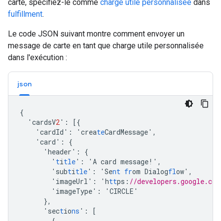
carte, spécifiez-le comme
charge utile personnalisée
dans
fulfillment
.
Le code JSON suivant montre comment envoyer un
message de carte en tant que charge utile personnalisée
dans l'exécution :
json
{
'cardsV
2
'
:
[{
'cardId'
:
'crea
te
CardMessage'
,
'card'
:
{
'header'
:
{
'
t
i
tle
'
:
'A
card
message!'
,
'sub
t
i
tle
'
:
'Se
nt
fr
om
Dialog
fl
ow'
,
'imageUrl'
:
'h
tt
ps
:
//developers.google.com
'imageType'
:
'CIRCLE'
},
'sec
t
io
ns
'
:
[
{