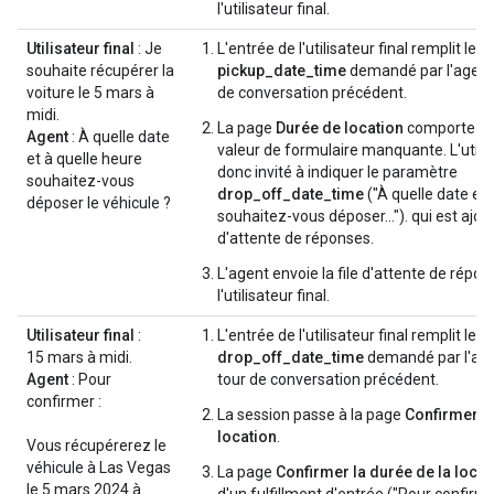
l'utilisateur final.
Utilisateur final
: Je
L'entrée de l'utilisateur final remplit le
souhaite récupérer la
pickup_date_time
demandé par l'agent 
voiture le 5 mars à
de conversation précédent.
midi.
La page
Durée de location
comporte un
Agent
: À quelle date
valeur de formulaire manquante. L'utilis
et à quelle heure
donc invité à indiquer le paramètre
souhaitez-vous
drop_off_date_time
("À quelle date et 
déposer le véhicule ?
souhaitez-vous déposer..."). qui est ajouté
d'attente de réponses.
L'agent envoie la file d'attente de répon
l'utilisateur final.
Utilisateur final
:
L'entrée de l'utilisateur final remplit le
15 mars à midi.
drop_off_date_time
demandé par l'age
Agent
: Pour
tour de conversation précédent.
confirmer :
La session passe à la page
Confirmer la
location
.
Vous récupérerez le
véhicule à Las Vegas
La page
Confirmer la durée de la locat
le 5 mars 2024 à
d'un fulfillment d'entrée ("Pour confirme