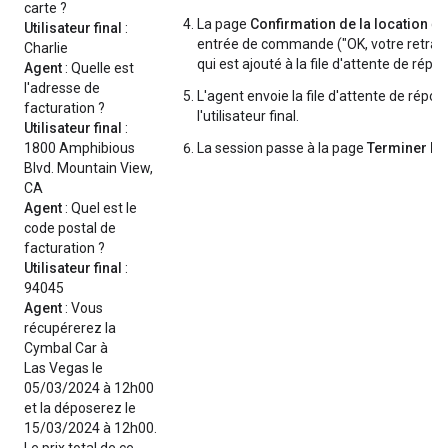
carte ?
La page
Confirmation de la location
co
Utilisateur final
:
entrée de commande ("OK, votre retrait 
Charlie
qui est ajouté à la file d'attente de répo
Agent
: Quelle est
l'adresse de
L'agent envoie la file d'attente de répon
facturation ?
l'utilisateur final.
Utilisateur final
:
1800 Amphibious
La session passe à la page
Terminer la
Blvd. Mountain View,
CA
Agent
: Quel est le
code postal de
facturation ?
Utilisateur final
:
94045
Agent
: Vous
récupérerez la
Cymbal Car à
Las Vegas le
05/03/2024 à 12h00
et la déposerez le
15/03/2024 à 12h00.
Le prix total de ce