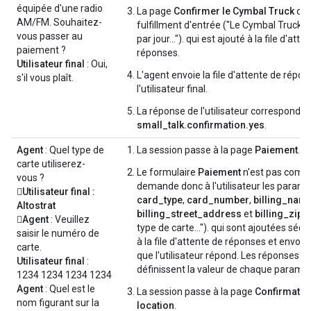
équipée d'une radio
La page
Confirmer le Cymbal Truck
dis
AM/FM. Souhaitez-
fulfillment d'entrée ("Le Cymbal Truck c
vous passer au
par jour…"). qui est ajouté à la file d'atte
paiement ?
réponses.
Utilisateur final
: Oui,
L'agent envoie la file d'attente de répon
s'il vous plaît.
l'utilisateur final.
La réponse de l'utilisateur correspond à 
small_talk.confirmation.yes
.
Agent
: Quel type de
La session passe à la page
Paiement
.
carte utiliserez-
Le formulaire
Paiement
n'est pas compl
vous ?
demande donc à l'utilisateur les param
Utilisateur final
:
card_type
,
card_number
,
billing_nam
Altostrat
billing_street_address
et
billing_zip
Agent
: Veuillez
type de carte…"). qui sont ajoutées séq
saisir le numéro de
à la file d'attente de réponses et envo
carte.
que l'utilisateur répond. Les réponses de 
Utilisateur final
:
définissent la valeur de chaque paramèt
1234 1234 1234 1234
Agent
: Quel est le
La session passe à la page
Confirmation
nom figurant sur la
location
.