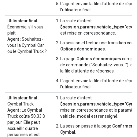
L'agent envoie la file d'attente de répon
l'utilisateur final.
Utilisateur final
:
La route d'intent
Économie, s'il vous
$session.params.vehicle_type="econ
plaît.
est mise en correspondance.
Agent
: Souhaitez-
La session effectue une transition vers 
vous la Cymbal Car
Options économiques
.
ou le Cymbal Truck ?
La page
Options économiques
comport
de commande ("Souhaitez-vous…"). qui 
la file d'attente de réponses.
L'agent envoie la file d'attente de répon
l'utilisateur final.
Utilisateur final
:
La route d'intent
Cymbal Truck.
$session.params.vehicle_type="Cymb
Agent
: Le Cymbal
mise en correspondance et le paramètr
Truck coûte 50,33 $
vehicle_model
est renseigné.
par jour. Elle peut
La session passe à la page
Confirmer l
accueillir quatre
Cymbal
.
personnes et est