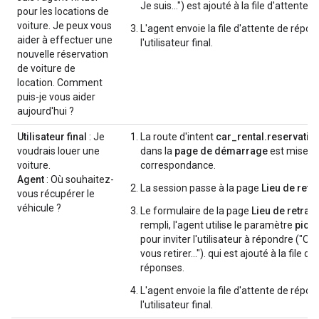
Je suis…") est ajouté à la file d'attente 
pour les locations de
voiture. Je peux vous
L'agent envoie la file d'attente de répon
aider à effectuer une
l'utilisateur final.
nouvelle réservation
de voiture de
location. Comment
puis-je vous aider
aujourd'hui ?
Utilisateur final
: Je
La route d'intent
car_rental.reservatio
voudrais louer une
dans la
page de démarrage
est mise e
voiture.
correspondance.
Agent
: Où souhaitez-
La session passe à la page
Lieu de retra
vous récupérer le
véhicule ?
Le formulaire de la page
Lieu de retrait
rempli, l'agent utilise le paramètre
pick
pour inviter l'utilisateur à répondre ("O
vous retirer…"). qui est ajouté à la file d'
réponses.
L'agent envoie la file d'attente de répon
l'utilisateur final.