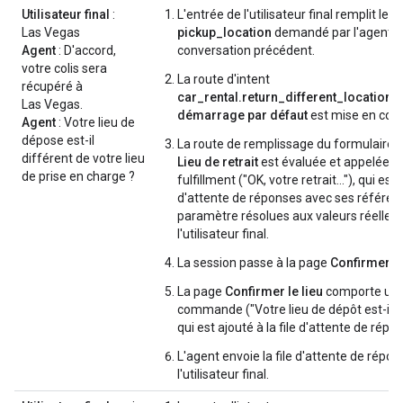
Utilisateur final
:
L'entrée de l'utilisateur final remplit le
Las Vegas
pickup_location
demandé par l'agent lo
Agent
: D'accord,
conversation précédent.
votre colis sera
La route d'intent
récupéré à
car_rental.return_different_location
d
Las Vegas.
démarrage par défaut
est mise en cor
Agent
: Votre lieu de
dépose est-il
La route de remplissage du formulaire 
différent de votre lieu
Lieu de retrait
est évaluée et appelée. I
de prise en charge ?
fulfillment ("OK, votre retrait…"), qui est a
d'attente de réponses avec ses référen
paramètre résolues aux valeurs réelles 
l'utilisateur final.
La session passe à la page
Confirmer la
La page
Confirmer le lieu
comporte une
commande ("Votre lieu de dépôt est-il di
qui est ajouté à la file d'attente de répo
L'agent envoie la file d'attente de répon
l'utilisateur final.