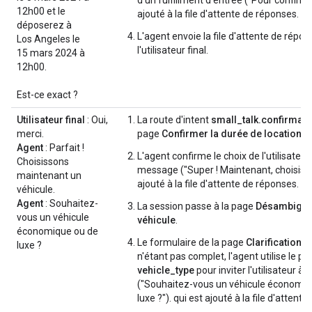
12h00 et le
ajouté à la file d'attente de réponses.
déposerez à
L'agent envoie la file d'attente de répon
Los Angeles le
l'utilisateur final.
15 mars 2024 à
12h00.
Est-ce exact ?
Utilisateur final
: Oui,
La route d'intent
small_talk.confirmati
merci.
page
Confirmer la durée de location
co
Agent
: Parfait !
L'agent confirme le choix de l'utilisateur
Choisissons
message ("Super ! Maintenant, choisisso
maintenant un
ajouté à la file d'attente de réponses.
véhicule.
Agent
: Souhaitez-
La session passe à la page
Désambiguï
vous un véhicule
véhicule
.
économique ou de
Le formulaire de la page
Clarification d
luxe ?
n'étant pas complet, l'agent utilise le p
vehicle_type
pour inviter l'utilisateur à
("Souhaitez-vous un véhicule économiq
luxe ?"). qui est ajouté à la file d'attent