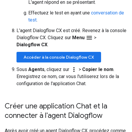
L'agent répond en se présentant.
Effectuez le test en ayant une
conversation de
test
.
L'agent Dialogflow CX est créé. Revenez à la console
menu
Dialogflow CX. Cliquez sur
Menu
>
Dialogflow CX
.
Accéder à la console Dialogflow CX
more_vert
Sous
Agents
, cliquez sur
>
Copier le nom
.
Enregistrez ce nom, car vous l'utiliserez lors de la
configuration de l'application Chat.
Créer une application Chat et la
connecter à l'agent Dialogflow
Après avoir créé un agent Dialogflow CX, procédez comme