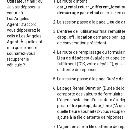
Utilisateur final
: oui.
La route d'intent
Je vais déposer la
car_rental.return_different_location
d
voiture à
démarrage par défaut
est mise en cor
Los Angeles.
La session passe à la page
Lieu de dép
Agent
: D'accord,
vous déposerez le
L'entrée de l'utilisateur final remplit le
colis à Los Angeles.
drop_off_location
demandé par l'agent 
Agent
: À quelle date
de conversation précédent.
et à quelle heure
La route de remplissage du formulaire 
souhaitez-vous
Lieu de dépôt
est évaluée et appelée. I
récupérer le
fulfillment ("OK, votre dépôt…"), qui est a
véhicule ?
d'attente de réponses.
La session passe à la page
Durée de la 
La page
Rental Duration
(Durée de locat
comporte des valeurs de formulaire inc
L'agent invite donc l'utilisateur à indique
paramètre
pickup_date_time
("À quelle
quelle heure souhaitez-vous récupérer…"
ajouté à la file d'attente de réponses.
L'agent envoie la file d'attente de répon