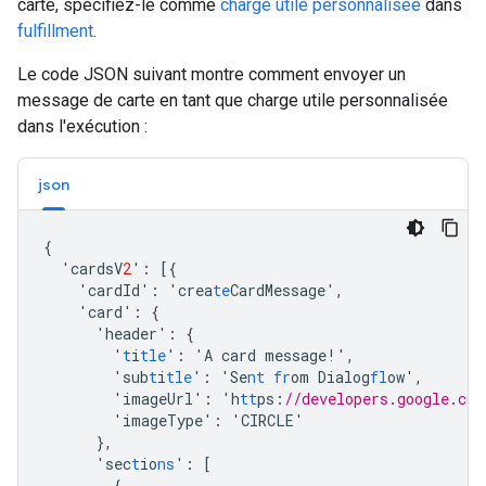
carte, spécifiez-le comme
charge utile personnalisée
dans
fulfillment
.
Le code JSON suivant montre comment envoyer un
message de carte en tant que charge utile personnalisée
dans l'exécution :
json
{
'cardsV
2
'
:
[{
'cardId'
:
'crea
te
CardMessage'
,
'card'
:
{
'header'
:
{
'
t
i
tle
'
:
'A
card
message!'
,
'sub
t
i
tle
'
:
'Se
nt
fr
om
Dialog
fl
ow'
,
'imageUrl'
:
'h
tt
ps
:
//developers.google.com
'imageType'
:
'CIRCLE'
},
'sec
t
io
ns
'
:
[
{