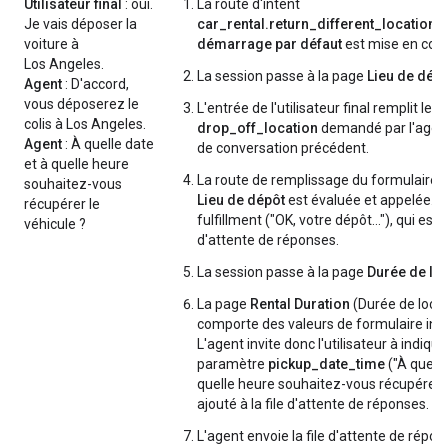
Utilisateur final
: oui.
La route d'intent
Je vais déposer la
car_rental.return_different_location
d
voiture à
démarrage par défaut
est mise en cor
Los Angeles.
La session passe à la page
Lieu de dép
Agent
: D'accord,
vous déposerez le
L'entrée de l'utilisateur final remplit le
colis à Los Angeles.
drop_off_location
demandé par l'agent 
Agent
: À quelle date
de conversation précédent.
et à quelle heure
La route de remplissage du formulaire 
souhaitez-vous
Lieu de dépôt
est évaluée et appelée. I
récupérer le
fulfillment ("OK, votre dépôt…"), qui est a
véhicule ?
d'attente de réponses.
La session passe à la page
Durée de la 
La page
Rental Duration
(Durée de locat
comporte des valeurs de formulaire inc
L'agent invite donc l'utilisateur à indique
paramètre
pickup_date_time
("À quelle
quelle heure souhaitez-vous récupérer…"
ajouté à la file d'attente de réponses.
L'agent envoie la file d'attente de répon