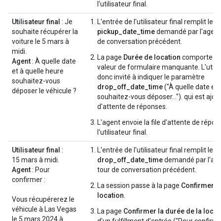
l'utilisateur final.
Utilisateur final
: Je
L'entrée de l'utilisateur final remplit le
souhaite récupérer la
pickup_date_time
demandé par l'agent 
voiture le 5 mars à
de conversation précédent.
midi.
La page
Durée de location
comporte un
Agent
: À quelle date
valeur de formulaire manquante. L'utilis
et à quelle heure
donc invité à indiquer le paramètre
souhaitez-vous
drop_off_date_time
("À quelle date et 
déposer le véhicule ?
souhaitez-vous déposer..."). qui est ajouté
d'attente de réponses.
L'agent envoie la file d'attente de répon
l'utilisateur final.
Utilisateur final
:
L'entrée de l'utilisateur final remplit le
15 mars à midi.
drop_off_date_time
demandé par l'age
Agent
: Pour
tour de conversation précédent.
confirmer :
La session passe à la page
Confirmer la
location
.
Vous récupérerez le
véhicule à Las Vegas
La page
Confirmer la durée de la locat
le 5 mars 2024 à
d'un fulfillment d'entrée ("Pour confirme