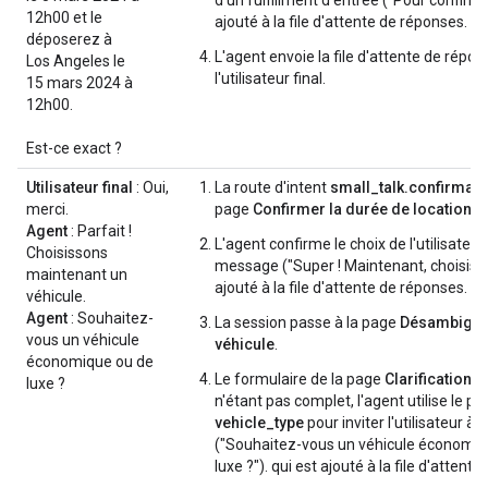
12h00 et le
ajouté à la file d'attente de réponses.
déposerez à
L'agent envoie la file d'attente de répon
Los Angeles le
l'utilisateur final.
15 mars 2024 à
12h00.
Est-ce exact ?
Utilisateur final
: Oui,
La route d'intent
small_talk.confirmati
merci.
page
Confirmer la durée de location
co
Agent
: Parfait !
L'agent confirme le choix de l'utilisateur
Choisissons
message ("Super ! Maintenant, choisisso
maintenant un
ajouté à la file d'attente de réponses.
véhicule.
Agent
: Souhaitez-
La session passe à la page
Désambiguï
vous un véhicule
véhicule
.
économique ou de
Le formulaire de la page
Clarification d
luxe ?
n'étant pas complet, l'agent utilise le p
vehicle_type
pour inviter l'utilisateur à
("Souhaitez-vous un véhicule économiq
luxe ?"). qui est ajouté à la file d'attent