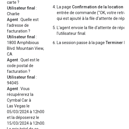
carte ?
La page
Confirmation de la location
co
Utilisateur final
:
entrée de commande ("OK, votre retrait 
Charlie
qui est ajouté à la file d'attente de répo
Agent
: Quelle est
l'adresse de
L'agent envoie la file d'attente de répon
facturation ?
l'utilisateur final.
Utilisateur final
:
1800 Amphibious
La session passe à la page
Terminer la
Blvd. Mountain View,
CA
Agent
: Quel est le
code postal de
facturation ?
Utilisateur final
:
94045
Agent
: Vous
récupérerez la
Cymbal Car à
Las Vegas le
05/03/2024 à 12h00
et la déposerez le
15/03/2024 à 12h00.
Le prix total de ce