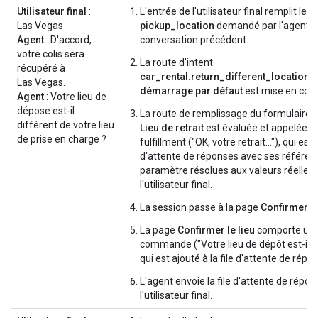
Utilisateur final
:
L'entrée de l'utilisateur final remplit le
Las Vegas
pickup_location
demandé par l'agent lo
Agent
: D'accord,
conversation précédent.
votre colis sera
La route d'intent
récupéré à
car_rental.return_different_location
d
Las Vegas.
démarrage par défaut
est mise en cor
Agent
: Votre lieu de
dépose est-il
La route de remplissage du formulaire 
différent de votre lieu
Lieu de retrait
est évaluée et appelée. I
de prise en charge ?
fulfillment ("OK, votre retrait…"), qui est a
d'attente de réponses avec ses référen
paramètre résolues aux valeurs réelles 
l'utilisateur final.
La session passe à la page
Confirmer la
La page
Confirmer le lieu
comporte une
commande ("Votre lieu de dépôt est-il di
qui est ajouté à la file d'attente de répo
L'agent envoie la file d'attente de répon
l'utilisateur final.