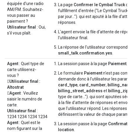
équipée d'une radio
La page
Confirmer le Cymbal Truck
dis
AM/FM. Souhaitez-
fulfillment d'entrée ("Le Cymbal Truck c
vous passer au
par jour…"). qui est ajouté à la file d'atte
paiement ?
réponses.
Utilisateur final
: Oui,
L'agent envoie la file d'attente de répon
s'il vous plaît.
l'utilisateur final.
La réponse de l'utilisateur correspond à 
small_talk.confirmation.yes
.
Agent
: Quel type de
La session passe à la page
Paiement
.
carte utiliserez-
Le formulaire
Paiement
n'est pas compl
vous ?
demande donc à l'utilisateur les param
Utilisateur final
:
card_type
,
card_number
,
billing_nam
Altostrat
billing_street_address
et
billing_zip
Agent
: Veuillez
type de carte…"). qui sont ajoutées séq
saisir le numéro de
à la file d'attente de réponses et envo
carte.
que l'utilisateur répond. Les réponses de 
Utilisateur final
:
définissent la valeur de chaque paramèt
1234 1234 1234 1234
Agent
: Quel est le
La session passe à la page
Confirmation
nom figurant sur la
location
.