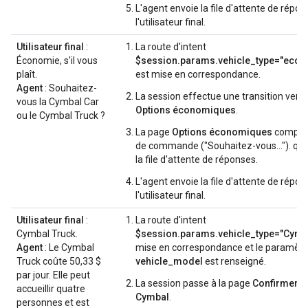
L'agent envoie la file d'attente de répon
l'utilisateur final.
Utilisateur final
:
La route d'intent
Économie, s'il vous
$session.params.vehicle_type="econ
plaît.
est mise en correspondance.
Agent
: Souhaitez-
La session effectue une transition vers 
vous la Cymbal Car
Options économiques
.
ou le Cymbal Truck ?
La page
Options économiques
comport
de commande ("Souhaitez-vous…"). qui 
la file d'attente de réponses.
L'agent envoie la file d'attente de répon
l'utilisateur final.
Utilisateur final
:
La route d'intent
Cymbal Truck.
$session.params.vehicle_type="Cymb
Agent
: Le Cymbal
mise en correspondance et le paramètr
Truck coûte 50,33 $
vehicle_model
est renseigné.
par jour. Elle peut
La session passe à la page
Confirmer l
accueillir quatre
Cymbal
.
personnes et est