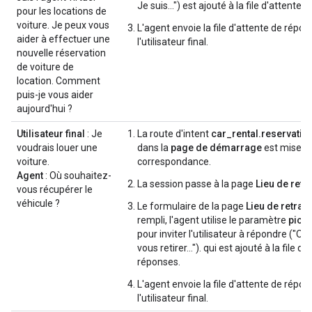
Je suis…") est ajouté à la file d'attente 
pour les locations de
voiture. Je peux vous
L'agent envoie la file d'attente de répon
aider à effectuer une
l'utilisateur final.
nouvelle réservation
de voiture de
location. Comment
puis-je vous aider
aujourd'hui ?
Utilisateur final
: Je
La route d'intent
car_rental.reservatio
voudrais louer une
dans la
page de démarrage
est mise e
voiture.
correspondance.
Agent
: Où souhaitez-
La session passe à la page
Lieu de retra
vous récupérer le
véhicule ?
Le formulaire de la page
Lieu de retrait
rempli, l'agent utilise le paramètre
pick
pour inviter l'utilisateur à répondre ("O
vous retirer…"). qui est ajouté à la file d'
réponses.
L'agent envoie la file d'attente de répon
l'utilisateur final.