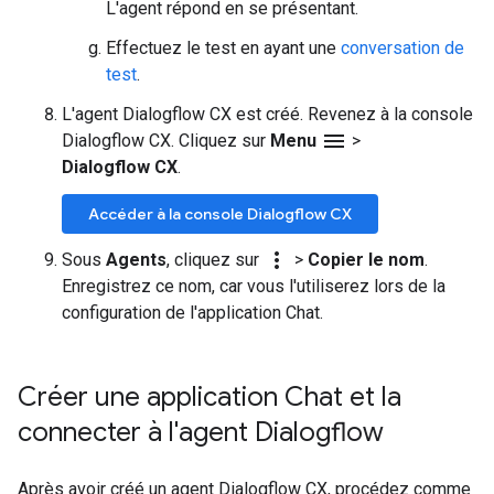
L'agent répond en se présentant.
Effectuez le test en ayant une
conversation de
test
.
L'agent Dialogflow CX est créé. Revenez à la console
menu
Dialogflow CX. Cliquez sur
Menu
>
Dialogflow CX
.
Accéder à la console Dialogflow CX
more_vert
Sous
Agents
, cliquez sur
>
Copier le nom
.
Enregistrez ce nom, car vous l'utiliserez lors de la
configuration de l'application Chat.
Créer une application Chat et la
connecter à l'agent Dialogflow
Après avoir créé un agent Dialogflow CX, procédez comme