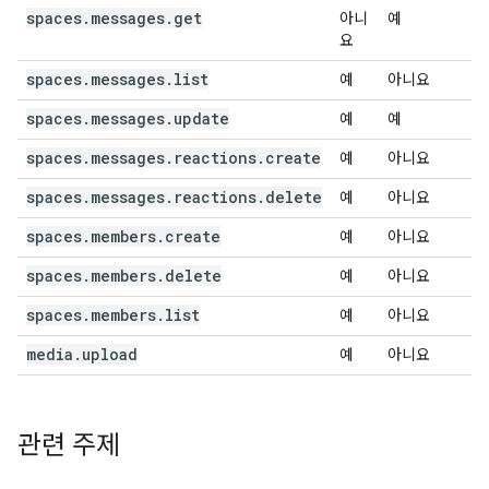
spaces.messages.get
아니
예
요
spaces.messages.list
예
아니요
spaces.messages.update
예
예
spaces.messages.reactions.create
예
아니요
spaces.messages.reactions.delete
예
아니요
spaces.members.create
예
아니요
spaces.members.delete
예
아니요
spaces.members.list
예
아니요
media.upload
예
아니요
관련 주제