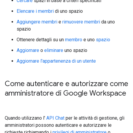
Cercare
spazi in base a criteri specificati
Elencare i membri
di uno spazio
Aggiungere membri
e
rimuovere membri
da uno
spazio
Ottenere dettagli su un
membro
e uno
spazio
Aggiornare
o
eliminare
uno spazio
Aggiornare l'appartenenza di un utente
Come autenticare e autorizzare come
amministratore di Google Workspace
Quando utilizzano l'
API Chat
per le attività di gestione, gli
amministratori possono autenticare e autorizzare le
richieste richiamando i
privilegi di amministratore
o