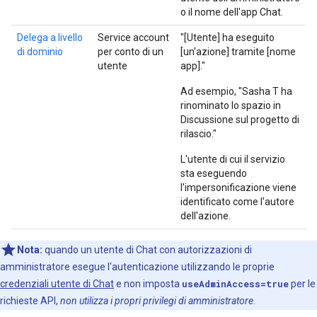
o il nome dell'app Chat.
Delega a livello
Service account
"[Utente] ha eseguito
di dominio
per conto di un
[un'azione] tramite [nome
utente
app]."
Ad esempio, "Sasha T ha
rinominato lo spazio in
Discussione sul progetto di
rilascio."
L'utente di cui il servizio
sta eseguendo
l'impersonificazione viene
identificato come l'autore
dell'azione.
Nota:
quando un utente di Chat con autorizzazioni di
amministratore esegue l'autenticazione utilizzando le proprie
credenziali utente di Chat
e non imposta
useAdminAccess=true
per le
richieste API,
non utilizza i propri privilegi di amministratore
.