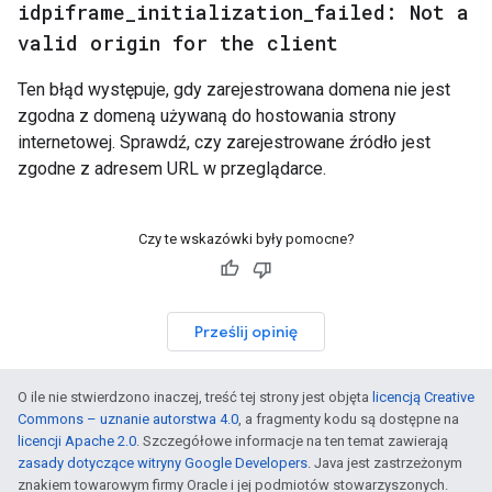
idpiframe
_
initialization
_
failed: Not a
valid origin for the client
Ten błąd występuje, gdy zarejestrowana domena nie jest
zgodna z domeną używaną do hostowania strony
internetowej. Sprawdź, czy zarejestrowane źródło jest
zgodne z adresem URL w przeglądarce.
Czy te wskazówki były pomocne?
Prześlij opinię
O ile nie stwierdzono inaczej, treść tej strony jest objęta
licencją Creative
Commons – uznanie autorstwa 4.0
, a fragmenty kodu są dostępne na
licencji Apache 2.0
. Szczegółowe informacje na ten temat zawierają
zasady dotyczące witryny Google Developers
. Java jest zastrzeżonym
znakiem towarowym firmy Oracle i jej podmiotów stowarzyszonych.