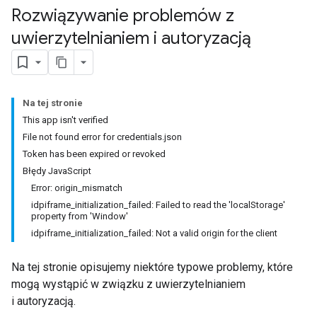
Rozwiązywanie problemów z
uwierzytelnianiem i autoryzacją
Na tej stronie
This app isn't verified
File not found error for credentials.json
Token has been expired or revoked
Błędy JavaScript
Error: origin_mismatch
idpiframe_initialization_failed: Failed to read the 'localStorage'
property from 'Window'
idpiframe_initialization_failed: Not a valid origin for the client
Na tej stronie opisujemy niektóre typowe problemy, które
mogą wystąpić w związku z uwierzytelnianiem
i autoryzacją.