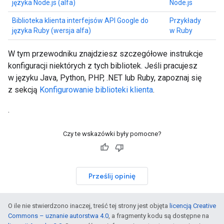
języka Node.js (alfa)
Node.js
Biblioteka klienta interfejsów API Google do
Przykłady
języka Ruby (wersja alfa)
w Ruby
W tym przewodniku znajdziesz szczegółowe instrukcje
konfiguracji niektórych z tych bibliotek. Jeśli pracujesz
w języku Java, Python, PHP, .NET lub Ruby, zapoznaj się
z sekcją
Konfigurowanie biblioteki klienta
.
.
Czy te wskazówki były pomocne?
Prześlij opinię
O ile nie stwierdzono inaczej, treść tej strony jest objęta
licencją Creative
Commons – uznanie autorstwa 4.0
, a fragmenty kodu są dostępne na