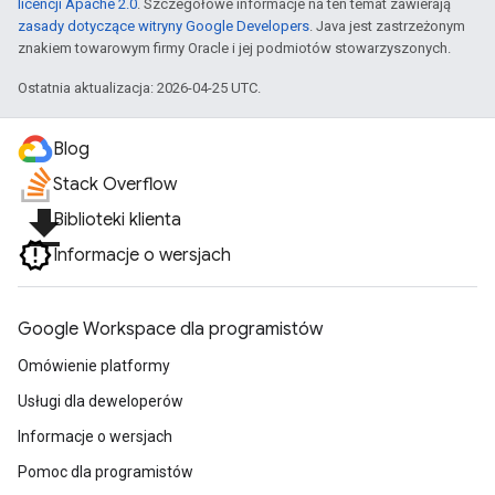
licencji Apache 2.0
. Szczegółowe informacje na ten temat zawierają
zasady dotyczące witryny Google Developers
. Java jest zastrzeżonym
znakiem towarowym firmy Oracle i jej podmiotów stowarzyszonych.
Ostatnia aktualizacja: 2026-04-25 UTC.
Blog
Stack Overflow
file_download
Biblioteki klienta
Informacje o wersjach
Google Workspace dla programistów
Omówienie platformy
Usługi dla deweloperów
Informacje o wersjach
Pomoc dla programistów